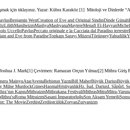
aşmak için tıklayınız. Yazar: Kübra Karaköz [1] Mitoloji ve Dinlerde
avlus
Benjamin West
Creation of Eve and Original Sin
din
Dinde Günah
öz
Lilith
Maniheizm
Mashya
Mashyana
Maytere
Menafi El-Hayvan
Michel
olo Uccello
Pavlus
Peccato originale e la Cacciata dal Paradiso terrestre
dam and Eve from Paradise
Topkapı Sarayı Müzesi
Törüngey
Yahudilik
Y
r: Joshua J. Mark[1] Çevirmen: Ramazan Orçun Yılmaz[2] Mithra Giriş Pe
ngra Mainyu
Atar
Avesta
Behistun Yazıtı
Bill Maher
Büyük Darius
Büyük 
y Milne Murdock
Güneş
Haoma
Hristiyanlık
Hz. İsa
I. Darius
I. Şâpûr
I. S
hra’nın Kapısı
Mithraizm
Mithrakana Festivali
Mithras
Mitra
Mitra-Varun
ithra'sı
Roma Mitraizmi
Sasani İmparatorluğu
Son Akşam Yemeği
Sons
ist: The Movie
Zerdüşt
Zerdüştçülük
Zorvan
Zurvanizm