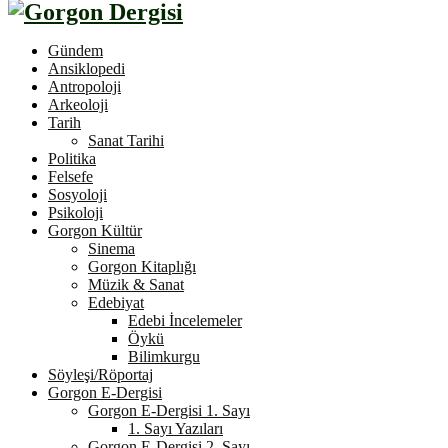
Gündem
Ansiklopedi
Antropoloji
Arkeoloji
Tarih
Sanat Tarihi
Politika
Felsefe
Sosyoloji
Psikoloji
Gorgon Kültür
Sinema
Gorgon Kitaplığı
Müzik & Sanat
Edebiyat
Edebi İncelemeler
Öykü
Bilimkurgu
Söyleşi/Röportaj
Gorgon E-Dergisi
Gorgon E-Dergisi 1. Sayı
1. Sayı Yazıları
Gorgon E-Dergisi 2. Sayı