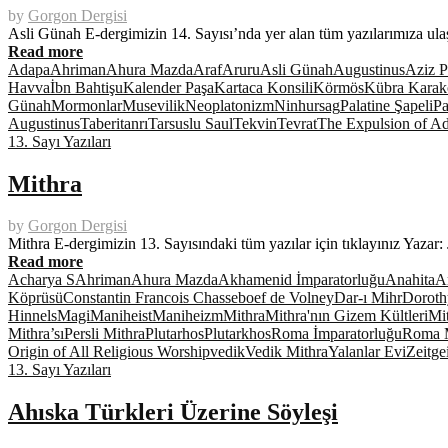
by
Gorgon Dergisi
Asli Günah E-dergimizin 14. Sayısı’nda yer alan tüm yazılarımıza ul
Read more
Adapa
Ahriman
Ahura Mazda
Araf
Aruru
Asli Günah
Augustinus
Aziz P
Havva
İbn Bahtişu
Kalender Paşa
Kartaca Konsili
Körmös
Kübra Karak
Günah
Mormonlar
Musevilik
Neoplatonizm
Ninhursag
Palatine Şapeli
Pa
Augustinus
Taberi
tanrı
Tarsuslu Saul
Tekvin
Tevrat
The Expulsion of A
13. Sayı Yazıları
Mithra
by
Gorgon Dergisi
Mithra E-dergimizin 13. Sayısındaki tüm yazılar için tıklayınız Yaza
Read more
Acharya S
Ahriman
Ahura Mazda
Akhamenid İmparatorluğu
Anahita
A
Köprüsü
Constantin Francois Chasseboef de Volney
Dar-ı Mihr
Doroth
Hinnels
Magi
Maniheist
Maniheizm
Mithra
Mithra'nın Gizem Kültleri
Mit
Mithra’sı
Persli Mithra
Plutarhos
Plutarkhos
Roma İmparatorluğu
Roma M
Origin of All Religious Worship
vedik
Vedik Mithra
Yalanlar Evi
Zeitge
13. Sayı Yazıları
Ahıska Türkleri Üzerine Söyleşi