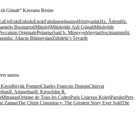
 “Asli Günah” Kavramı Resim
Ea
Eje
Enki
Enkidu
Enok
Falnâme
gılgamış
Hristiyanlık
Hz. Âdem
Hz.
angelo Buonarroti
Mitoloji
Mitolojide Asli Günah
Mitolojide
Peccatum Originale
Pelagius
Said b. Müseyyeb
Şeytan
Socinianism
St.
aratılış: Ağacın Bilgisi
yılan
Zübdetü’t-Tevarih
rs tanrısı
Kiros
Büyük Pompei
Charles Francois Dupuis
Chinvat
erhas
II. Artaserhas
II. Kiros
John R.
a
Mitragan
Origine de Tous les Cultes
Paris Lisiexus Koleji
Parsiler
Pers
uz Zaman
The Christ Conspiracy: The Greatest Story Ever Sold
The