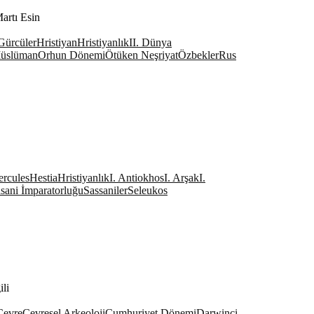
artı Esin
Gürcüler
Hristiyan
Hristiyanlık
II. Dünya
üslüman
Orhun Dönemi
Ötüken Neşriyat
Özbekler
Rus
rcules
Hestia
Hristiyanlık
I. Antiokhos
I. Arşak
I.
sani İmparatorluğu
Sassaniler
Seleukos
li
Çevre
Çevresel Arkeoloji
Cumhuriyet Dönemi
Darwinci