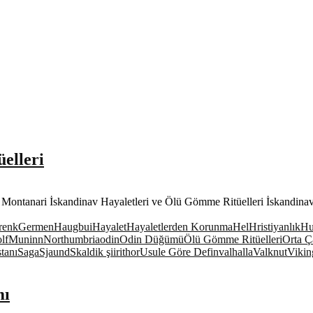
elleri
 Montanari İskandinav Hayaletleri ve Ölü Gömme Ritüelleri İskandinav
renk
Germen
Haugbui
Hayalet
Hayaletlerden Korunma
Hel
Hristiyanlık
Hu
lf
Muninn
Northumbria
odin
Odin Düğümü
Ölü Gömme Ritüelleri
Orta Ç
tanı
Saga
Sjaund
Skaldik şiiri
thor
Usule Göre Defin
valhalla
Valknut
Vikin
mı