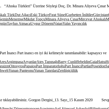
nız. “Ahıska Türkleri” Üzerine Söyleşi Doç. Dr. Minara Aliyeva Çınar M
kalı Türk
Dut Ağacı
Eski Türkçe
Fırat Sünel
Gurbetten İniltiler
Gürcistan
 Şemin
Menemşe
Mikdat Topçu
Minara Aliyeva Çınar
Mircevat Ahıskalı
M
rgün
Tayfun Atmaca
Uygur Dönemi
Vatan
Yalın Yayıncılık
t İnancı Part inancı en iyi iki kelimeyle tanımlanabilir: kapsayıcı ve
Ares
Argimpasa
Aryanlar
Ateş Tapınağı
Barry Cunliffe
bel
din
Gaia
Hatra
He
hraizm
Oitosyros
Papaios
Part İmparatorluğu
Part İnancı
Partlar
Poseidon
Sa
ahweh
Yunan Panteonu
Yunan Tanrıları
Zerdüştçülük
linke tıklayabilirsiniz. Gorgon Dergisi_13. Sayı_15 Kasım 2020 Sevgi
Albrecht Dürer
antroposen
Araştırma
Ard-Süreçsel Arkeoloji
Bilimkurgu