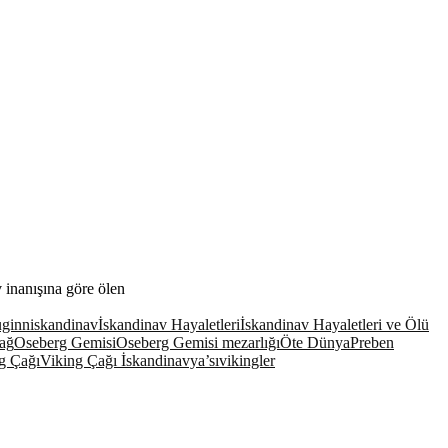
 inanışına göre ölen
ginn
iskandinav
İskandinav Hayaletleri
İskandinav Hayaletleri ve Ölü
ağ
Oseberg Gemisi
Oseberg Gemisi mezarlığı
Öte Dünya
Preben
g Çağı
Viking Çağı İskandinavya’sı
vikingler