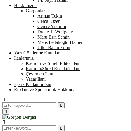
14. Sayı Yazıları
Hakkımızda
Gorgonlar
Arman Tekin
Cemal Özer
Cemre Yıldırım
Drake T. Wolfgang
Martı Esin Şemin
Melis Fettahoğlu-Hallier
Utku Baran Ertan
Yazı Gönderme Kuralları
İlanlarımız
Kadrolu ve Süreli Editör İlanı
Kadrolu/Süreli Redaktör İlanı
Çevirmen İlanı
Yazar İlanı
İçerik Kullanım İzni
Reklam ve Sponsorluk Hakkında
Search
for:
Search
Primary
Menu
Search