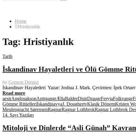
for:
Search
Home
Hristiyanlık
Tag:
Hristiyanlık
Tarih
İskandinav Hayaletleri ve Ölü Gömme Ritü
by
Gorgon Dergisi
İskandinav Hayaletleri Yazar: Joshua J. Mark. Çevirmen: İpek Ortaer
Read more
aesir
Anglosakson
Aptrgangr
Ælla
Balder
Disir
Draugr
Feryja
Folkvangr
F
Gömme Ritüelleri
İskandinavya
J. Dougherty
Klasik Dönem
Kristen Wo
Meulengracht Sørensen
Ragnar
Ragnar Lothbrok
Ragnar Lothbrok Des
14. Sayı Yazıları
Mitoloji ve Dinlerde “Asli Günah” Kavra