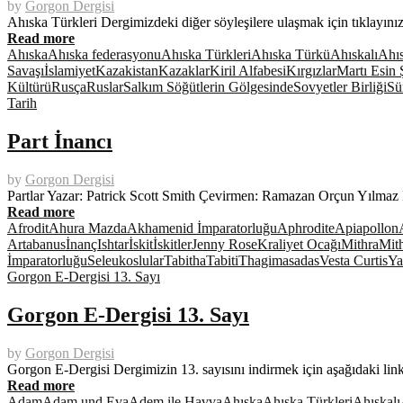
by
Gorgon Dergisi
Ahıska Türkleri Dergimizdeki diğer söyleşilere ulaşmak için tıklayı
Read more
Ahıska
Ahıska federasyonu
Ahıska Türkleri
Ahıska Türkü
Ahıskalı
Ahıs
Savaşı
İslamiyet
Kazakistan
Kazaklar
Kiril Alfabesi
Kırgızlar
Martı Esin
Kültürü
Rusça
Ruslar
Salkım Söğütlerin Gölgesinde
Sovyetler Birliği
Sü
Tarih
Part İnancı
by
Gorgon Dergisi
Partlar Yazar: Patrick Scott Smith Çevirmen: Ramazan Orçun Yılmaz Par
Read more
Afrodit
Ahura Mazda
Akhamenid İmparatorluğu
Aphrodite
Api
apollon
Artabanus
İnanç
Ishtar
İskit
İskitler
Jenny Rose
Kraliyet Ocağı
Mithra
Mit
İmparatorluğu
Seleukoslular
Tabitha
Tabiti
Thagimasadas
Vesta Curtis
Y
Gorgon E-Dergisi 13. Sayı
Gorgon E-Dergisi 13. Sayı
by
Gorgon Dergisi
Gorgon E-Dergisi Dergimizin 13. sayısını indirmek için aşağıdaki 
Read more
Adam
Adam und Eva
Adem ile Havva
Ahıska
Ahıska Türkleri
Ahıskalı