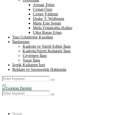
Gorgonlar
Arman Tekin
Cemal Özer
Cemre Yıldırım
Drake T. Wolfgang
Martı Esin Şemin
Melis Fettahoğlu-Hallier
Utku Baran Ertan
Yazı Gönderme Kuralları
İlanlarımız
Kadrolu ve Süreli Editör İlanı
Kadrolu/Süreli Redaktör İlanı
Çevirmen İlanı
Yazar İlanı
İçerik Kullanım İzni
Reklam ve Sponsorluk Hakkında
Search
Search
for:
Primary
Menu
Search
Search
for:
Home