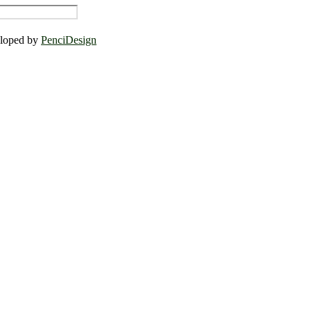
eloped by
PenciDesign