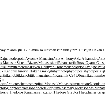
yayımlanmıştır. 12. Sayımıza ulaşmak için tıklayınız. Hüseyin Hakan 
Dağı
autodespotai
Ayronoz Manastırı
Aziz Anthony
Aziz Athanasios
Azi
s Manastır Sistemi
Bizans Monastisizmi
Bizans tarihi
Bnay Gyama
Caese
itik
Eremitizm
eremos
Erken Hristiyan Dönem
euchologion
Evelyne Patl
uk Kanonu
Hüseyin Hakan Gazioğlu
hymnoloji
hypotposis
hypotposis işl
rjisi
kanobitik
kanobitik manastırcılığı
Karanlık Çağ Dönemi
kathisma
ke
ğın
ezmûr
microschemos
mizojinik
Monastik
Monastisizm
nartextte
Neoplato
etologion
ptocheia
rasophone
refektoryum
Rosemary Morris
Sabas Manast
dioslu Thedoros Kuralları
synaxarion
Thedore Graptos
Theophanes Grap