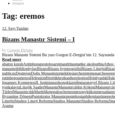
eremos
Tag:
eremos
12. Sayı Yazıları
Bizans Manastır Sistemi – I
by
Gorgon Dergisi
Bizans Manastır Sistemi Bu yazı Gorgon E-Dergisi’nin 12. Sayısında 
Read more
abaton kuralı
Antiphon
apostolos
arşimandrit
asmatike akolouthia
Athos 
manastırı
bibliophylax
Bizans
Bizans hymnografisi
Bizans Liturjisi
Bizan
publicus
Deuteron
Doğu Monastisizmi
ekklesiarch
epistemonarches
erem
rutin
hegoumenos
Helenizm
Heretik
hesikast
horologion
Hristiyanlık
Huk
Ionannes Komnenos
II. Iustinianus
ikonoklazm
İmparatoryel Bizans Litu
typika
lavra
Liturjik Saatler
Manastır
Manastırcılığın Kökeni
Manastırcılı
Türleri
Manastırcılık
Martirlik
megaloschemos
mesonyktikon
messalian
m
Byzantine Dönem
Pantokrator Manastırı
pentekosta
philergia
prime
proh
Liturjisi
Studios Liturji Reformu
Studios Manastırı
Studios Reformu
Stu
Aşama