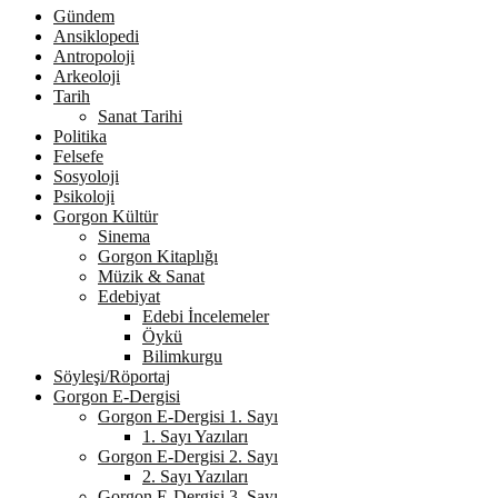
Gündem
Ansiklopedi
Antropoloji
Arkeoloji
Tarih
Sanat Tarihi
Politika
Felsefe
Sosyoloji
Psikoloji
Gorgon Kültür
Sinema
Gorgon Kitaplığı
Müzik & Sanat
Edebiyat
Edebi İncelemeler
Öykü
Bilimkurgu
Söyleşi/Röportaj
Gorgon E-Dergisi
Gorgon E-Dergisi 1. Sayı
1. Sayı Yazıları
Gorgon E-Dergisi 2. Sayı
2. Sayı Yazıları
Gorgon E-Dergisi 3. Sayı