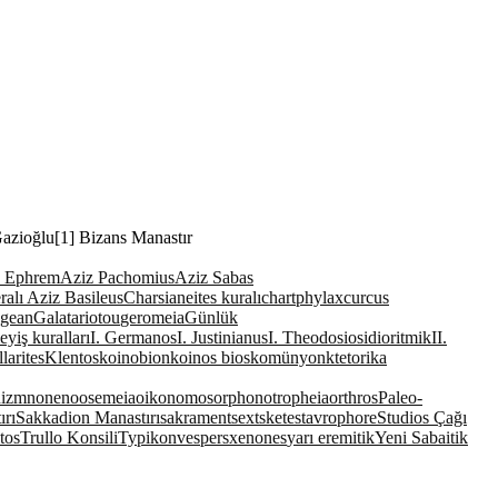
Gazioğlu[1] Bizans Manastır
z Ephrem
Aziz Pachomius
Aziz Sabas
ralı Aziz Basileus
Charsianeites kuralı
chartphylax
curcus
agean
Galatariotou
geromeia
Günlük
eyiş kuralları
I. Germanos
I. Justinianus
I. Theodosios
idioritmik
II.
llarites
Klentos
koinobion
koinos bios
komünyon
ktetorika
nizm
none
noosemeia
oikonomos
orphonotropheia
orthros
Paleo-
ırı
Sakkadion Manastırı
sakrament
sext
skete
stavrophore
Studios Çağı
tos
Trullo Konsili
Typikon
vespers
xenones
yarı eremitik
Yeni Sabaitik