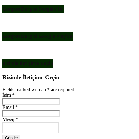
Gorgon Dergisi Dergilik’te!
Gorgon Dergisi Google Play’de
Bizimle İletişime Geçin
Bizimle İletişime Geçin
Fields marked with an
*
are required
İsim
*
Email
*
Mesaj
*