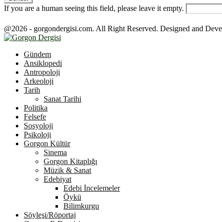
If you are a human seeing this field, please leave it empty.
@2026 - gorgondergisi.com. All Right Reserved. Designed and Dev
Facebook
Twitter
Youtube
Gündem
Ansiklopedi
Antropoloji
Arkeoloji
Tarih
Sanat Tarihi
Politika
Felsefe
Sosyoloji
Psikoloji
Gorgon Kültür
Sinema
Gorgon Kitaplığı
Müzik & Sanat
Edebiyat
Edebi İncelemeler
Öykü
Bilimkurgu
Söyleşi/Röportaj