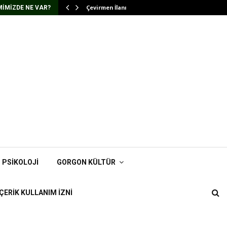
Çevirmen İlanı
IMIZDE NE VAR?
PSIKOLOJI
GORGON KÜLTÜR
İÇERIK KULLANIM İZNI