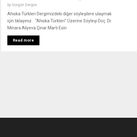
by
Gorgon Dergisi
Ahıska Türkleri Dergimizdeki diğer söyleşilere ulaşmak
için tıklayınız. “Ahıska Türkleri” Üzerine Söyleşi Doç. Dr.
Minara Aliyeva Çınar Martı Esin
Read more