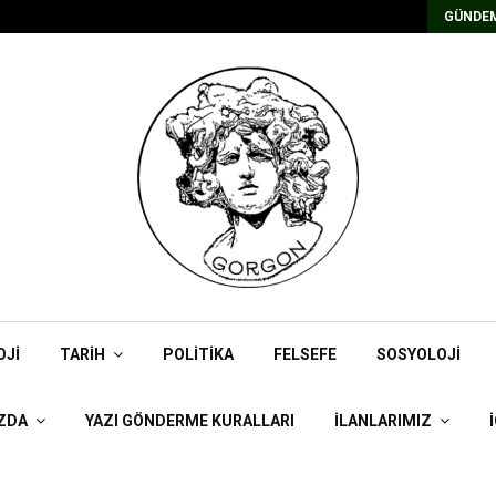
Kadrolu/Süreli Redaktör İlanı
GÜNDEM
OJI
TARIH
POLITIKA
FELSEFE
SOSYOLOJI
ZDA
YAZI GÖNDERME KURALLARI
İLANLARIMIZ