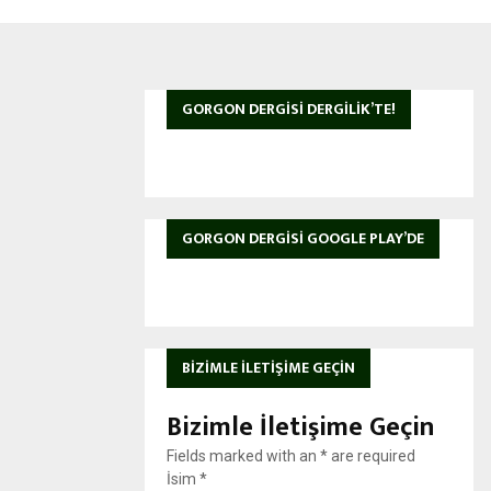
GORGON DERGISI DERGILIK’TE!
GORGON DERGISI GOOGLE PLAY’DE
BIZIMLE İLETIŞIME GEÇIN
Bizimle İletişime Geçin
Fields marked with an
*
are required
İsim
*