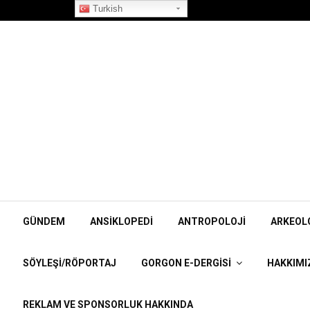
”Korpiklaani” Röportajı
Turkish
GÜNDEM
ANSIKLOPEDI
ANTROPOLOJI
ARKEOL
SÖYLEŞI/RÖPORTAJ
GORGON E-DERGISI
HAKKIMI
REKLAM VE SPONSORLUK HAKKINDA