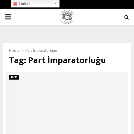
Turkish
PRIMARY
MENU
Home
Part İmparatorluğu
Tag:
Part İmparatorluğu
Tarih