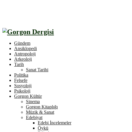
Gündem
Ansiklopedi
Antropoloji
Arkeoloji
Tarih
Sanat Tarihi
Politika
Felsefe
Sosyoloji
Psikoloji
Gorgon Kültür
Sinema
Gorgon Kitaplığı
Müzik & Sanat
Edebiyat
Edebi İncelemeler
Öykü