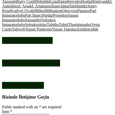
Tapınağı
Barry Cunliffe
bel
din
Gaia
Hatra
Hercules
Hestia
Hristiyanlık
I.
Antiokhos
I. Arşak
I. Artabanus
İnanç
Ishtar
İskit
İskitler
Jenny
Rose
Kraliyet Ocağı
Mithra
Mithraizm
Oitosyros
Papaios
Part
İmparatorluğu
Part İnancı
Partlar
Poseidon
Sasani
İmparatorluğu
Sassaniler
Seleukos
İmparatorluğu
Seleukoslular
Tabitha
Tabiti
Thagimasadas
Vesta
Curtis
Yahweh
Yunan Panteonu
Yunan Tanrıları
Zerdüştçülük
Gorgon Dergisi Dergilik’te!
Gorgon Dergisi Google Play’de
Bizimle İletişime Geçin
Bizimle İletişime Geçin
Fields marked with an
*
are required
İsim
*