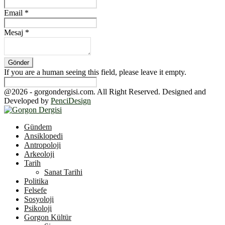
Email
*
Mesaj
*
If you are a human seeing this field, please leave it empty.
@2026 - gorgondergisi.com. All Right Reserved. Designed and
Developed by
PenciDesign
Facebook
Twitter
Youtube
Gündem
Ansiklopedi
Antropoloji
Arkeoloji
Tarih
Sanat Tarihi
Politika
Felsefe
Sosyoloji
Psikoloji
Gorgon Kültür