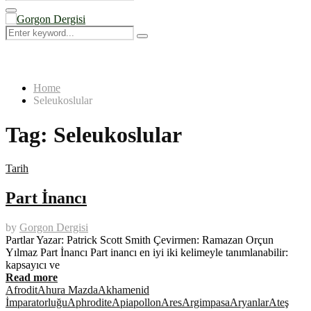
Search
for:
Primary
Menu
Search
Search
for:
Home
Seleukoslular
Tag:
Seleukoslular
Tarih
Part İnancı
by
Gorgon Dergisi
Partlar Yazar: Patrick Scott Smith Çevirmen: Ramazan Orçun
Yılmaz Part İnancı Part inancı en iyi iki kelimeyle tanımlanabilir:
kapsayıcı ve
Read more
Afrodit
Ahura Mazda
Akhamenid
İmparatorluğu
Aphrodite
Api
apollon
Ares
Argimpasa
Aryanlar
Ateş