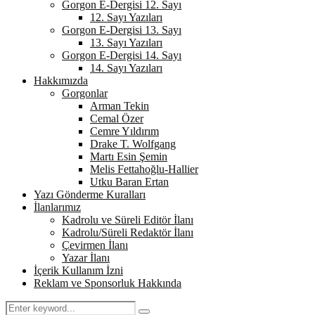
Gorgon E-Dergisi 12. Sayı
12. Sayı Yazıları
Gorgon E-Dergisi 13. Sayı
13. Sayı Yazıları
Gorgon E-Dergisi 14. Sayı
14. Sayı Yazıları
Hakkımızda
Gorgonlar
Arman Tekin
Cemal Özer
Cemre Yıldırım
Drake T. Wolfgang
Martı Esin Şemin
Melis Fettahoğlu-Hallier
Utku Baran Ertan
Yazı Gönderme Kuralları
İlanlarımız
Kadrolu ve Süreli Editör İlanı
Kadrolu/Süreli Redaktör İlanı
Çevirmen İlanı
Yazar İlanı
İçerik Kullanım İzni
Reklam ve Sponsorluk Hakkında
Search