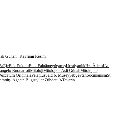
 “Asli Günah” Kavramı Resim
Ea
Eje
Enki
Enkidu
Enok
Falnâme
gılgamış
Hristiyanlık
Hz. Âdem
Hz.
angelo Buonarroti
Mitoloji
Mitolojide Asli Günah
Mitolojide
Peccatum Originale
Pelagius
Said b. Müseyyeb
Şeytan
Socinianism
St.
aratılış: Ağacın Bilgisi
yılan
Zübdetü’t-Tevarih