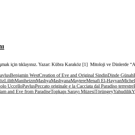
mı
aşmak için tıklayınız. Yazar: Kübra Karaköz [1] Mitoloji ve Dinlerde
avlus
Benjamin West
Creation of Eve and Original Sin
din
Dinde Günah
öz
Lilith
Maniheizm
Mashya
Mashyana
Maytere
Menafi El-Hayvan
Michel
olo Uccello
Pavlus
Peccato originale e la Cacciata dal Paradiso terrestre
dam and Eve from Paradise
Topkapı Sarayı Müzesi
Törüngey
Yahudilik
Y