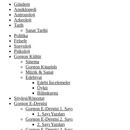
Gündem
Ansiklopedi
Antropoloji
Arkeoloji
Tarih
Sanat Tarihi
Politika
Felsefe
Sosyoloji
Psikoloji
Gorgon Kültür
Sinema
Gorgon Kitaplığı
Müzik & Sanat
Edebiyat
Edebi İncelemeler
Öykü
Bilimkurgu
Söyleşi/Röportaj
Gorgon E-Dergisi
Gorgon E-Dergisi 1. Sayı
1. Sayı Yazıları
Gorgon E-Dergisi 2. Sayı
2. Sayı Yazıları
Gorgon E-Dergisi 3. Sayı