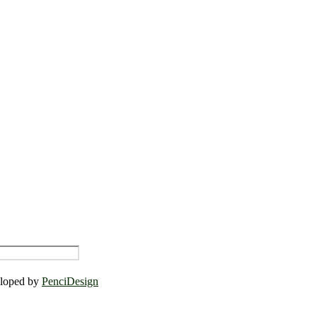
eloped by
PenciDesign