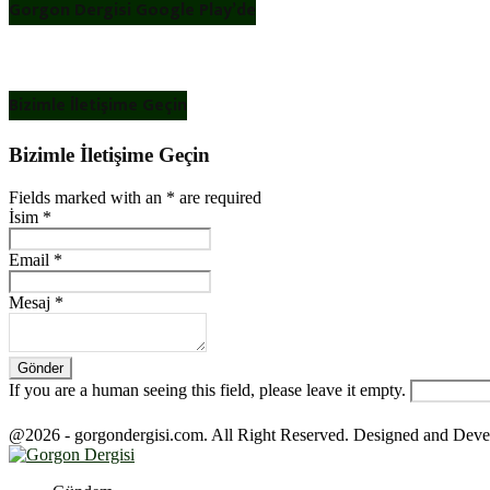
Gorgon Dergisi Google Play’de
Bizimle İletişime Geçin
Bizimle İletişime Geçin
Fields marked with an
*
are required
İsim
*
Email
*
Mesaj
*
If you are a human seeing this field, please leave it empty.
@2026 - gorgondergisi.com. All Right Reserved. Designed and Dev
Facebook
Twitter
Youtube