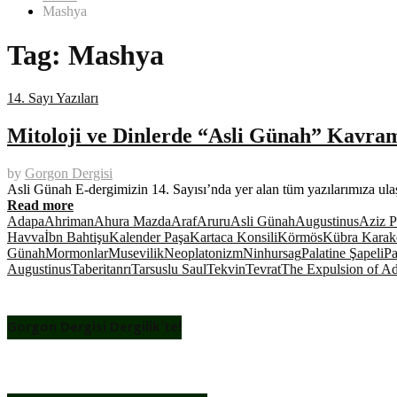
Mashya
Tag:
Mashya
14. Sayı Yazıları
Mitoloji ve Dinlerde “Asli Günah” Kavra
by
Gorgon Dergisi
Asli Günah E-dergimizin 14. Sayısı’nda yer alan tüm yazılarımıza ul
Read more
Adapa
Ahriman
Ahura Mazda
Araf
Aruru
Asli Günah
Augustinus
Aziz P
Havva
İbn Bahtişu
Kalender Paşa
Kartaca Konsili
Körmös
Kübra Karak
Günah
Mormonlar
Musevilik
Neoplatonizm
Ninhursag
Palatine Şapeli
Pa
Augustinus
Taberi
tanrı
Tarsuslu Saul
Tekvin
Tevrat
The Expulsion of A
Gorgon Dergisi Dergilik’te!