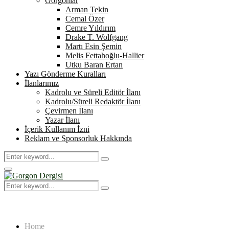
Gorgonlar
Arman Tekin
Cemal Özer
Cemre Yıldırım
Drake T. Wolfgang
Martı Esin Şemin
Melis Fettahoğlu-Hallier
Utku Baran Ertan
Yazı Gönderme Kuralları
İlanlarımız
Kadrolu ve Süreli Editör İlanı
Kadrolu/Süreli Redaktör İlanı
Çevirmen İlanı
Yazar İlanı
İçerik Kullanım İzni
Reklam ve Sponsorluk Hakkında
Search
Search
for:
Primary
Menu
Search
Search
for:
Home