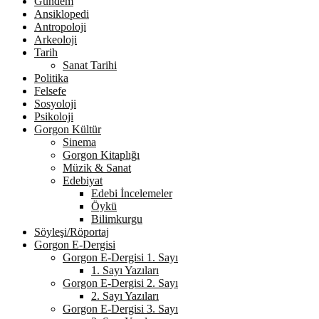
Gündem
Ansiklopedi
Antropoloji
Arkeoloji
Tarih
Sanat Tarihi
Politika
Felsefe
Sosyoloji
Psikoloji
Gorgon Kültür
Sinema
Gorgon Kitaplığı
Müzik & Sanat
Edebiyat
Edebi İncelemeler
Öykü
Bilimkurgu
Söyleşi/Röportaj
Gorgon E-Dergisi
Gorgon E-Dergisi 1. Sayı
1. Sayı Yazıları
Gorgon E-Dergisi 2. Sayı
2. Sayı Yazıları
Gorgon E-Dergisi 3. Sayı