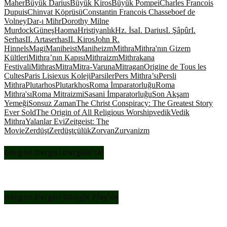
Maher
Büyük Darius
Büyük Kiros
Büyük Pompei
Charles Francois
Dupuis
Chinvat Köprüsü
Constantin Francois Chasseboef de
Volney
Dar-ı Mihr
Dorothy Milne
Murdock
Güneş
Haoma
Hristiyanlık
Hz. İsa
I. Darius
I. Şâpûr
I.
Serhas
II. Artaserhas
II. Kiros
John R.
Hinnels
Magi
Maniheist
Maniheizm
Mithra
Mithra'nın Gizem
Kültleri
Mithra’nın Kapısı
Mithraizm
Mithrakana
Festivali
Mithras
Mitra
Mitra-Varuna
Mitragan
Origine de Tous les
Cultes
Paris Lisiexus Koleji
Parsiler
Pers Mithra’sı
Persli
Mithra
Plutarhos
Plutarkhos
Roma İmparatorluğu
Roma
Mithra'sı
Roma Mitraizmi
Sasani İmparatorluğu
Son Akşam
Yemeği
Sonsuz Zaman
The Christ Conspiracy: The Greatest Story
Ever Sold
The Origin of All Religious Worship
vedik
Vedik
Mithra
Yalanlar Evi
Zeitgeist: The
Movie
Zerdüşt
Zerdüştçülük
Zorvan
Zurvanizm
Gorgon Dergisi Dergilik’te!
Gorgon Dergisi Google Play’de