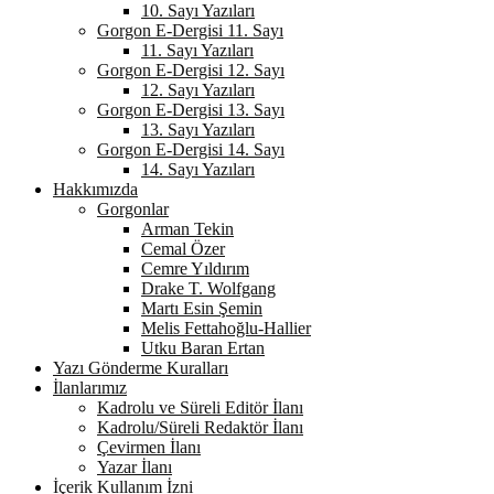
10. Sayı Yazıları
Gorgon E-Dergisi 11. Sayı
11. Sayı Yazıları
Gorgon E-Dergisi 12. Sayı
12. Sayı Yazıları
Gorgon E-Dergisi 13. Sayı
13. Sayı Yazıları
Gorgon E-Dergisi 14. Sayı
14. Sayı Yazıları
Hakkımızda
Gorgonlar
Arman Tekin
Cemal Özer
Cemre Yıldırım
Drake T. Wolfgang
Martı Esin Şemin
Melis Fettahoğlu-Hallier
Utku Baran Ertan
Yazı Gönderme Kuralları
İlanlarımız
Kadrolu ve Süreli Editör İlanı
Kadrolu/Süreli Redaktör İlanı
Çevirmen İlanı
Yazar İlanı
İçerik Kullanım İzni