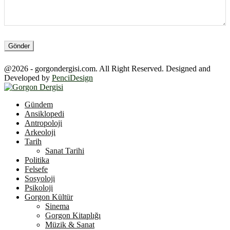
@2026 - gorgondergisi.com. All Right Reserved. Designed and
Developed by
PenciDesign
Facebook
Twitter
Youtube
Gündem
Ansiklopedi
Antropoloji
Arkeoloji
Tarih
Sanat Tarihi
Politika
Felsefe
Sosyoloji
Psikoloji
Gorgon Kültür
Sinema
Gorgon Kitaplığı
Müzik & Sanat