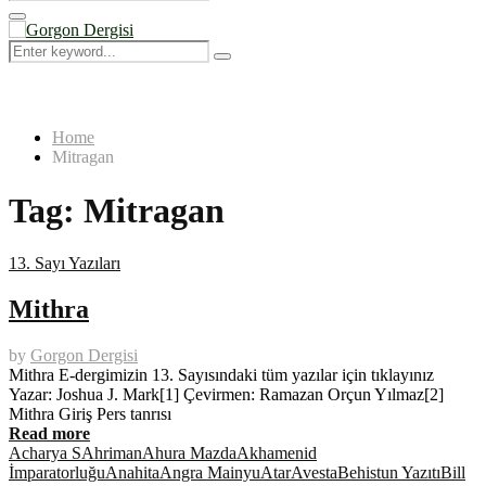
Search
for:
Primary
Menu
Search
Search
for:
Home
Mitragan
Tag:
Mitragan
13. Sayı Yazıları
Mithra
by
Gorgon Dergisi
Mithra E-dergimizin 13. Sayısındaki tüm yazılar için tıklayınız
Yazar: Joshua J. Mark[1] Çevirmen: Ramazan Orçun Yılmaz[2]
Mithra Giriş Pers tanrısı
Read more
Acharya S
Ahriman
Ahura Mazda
Akhamenid
İmparatorluğu
Anahita
Angra Mainyu
Atar
Avesta
Behistun Yazıtı
Bill