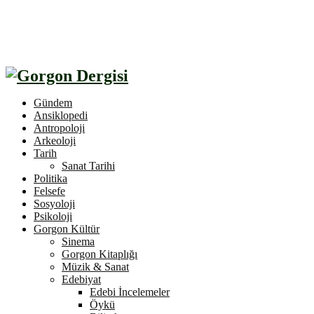
Gündem
Ansiklopedi
Antropoloji
Arkeoloji
Tarih
Sanat Tarihi
Politika
Felsefe
Sosyoloji
Psikoloji
Gorgon Kültür
Sinema
Gorgon Kitaplığı
Müzik & Sanat
Edebiyat
Edebi İncelemeler
Öykü