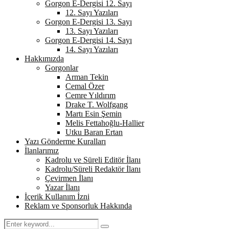
Gorgon E-Dergisi 12. Sayı
12. Sayı Yazıları
Gorgon E-Dergisi 13. Sayı
13. Sayı Yazıları
Gorgon E-Dergisi 14. Sayı
14. Sayı Yazıları
Hakkımızda
Gorgonlar
Arman Tekin
Cemal Özer
Cemre Yıldırım
Drake T. Wolfgang
Martı Esin Şemin
Melis Fettahoğlu-Hallier
Utku Baran Ertan
Yazı Gönderme Kuralları
İlanlarımız
Kadrolu ve Süreli Editör İlanı
Kadrolu/Süreli Redaktör İlanı
Çevirmen İlanı
Yazar İlanı
İçerik Kullanım İzni
Reklam ve Sponsorluk Hakkında
Search