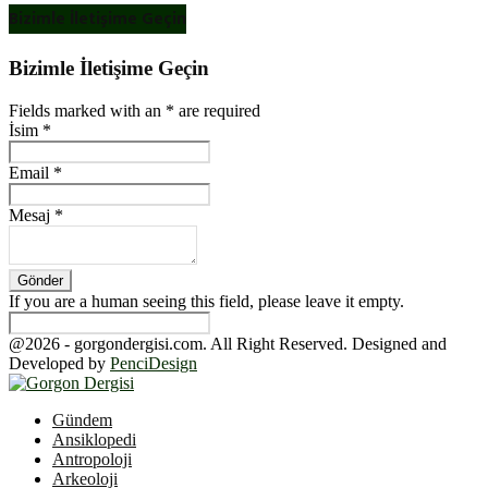
Bizimle İletişime Geçin
Bizimle İletişime Geçin
Fields marked with an
*
are required
İsim
*
Email
*
Mesaj
*
If you are a human seeing this field, please leave it empty.
@2026 - gorgondergisi.com. All Right Reserved. Designed and
Developed by
PenciDesign
Facebook
Twitter
Youtube
Gündem
Ansiklopedi
Antropoloji
Arkeoloji