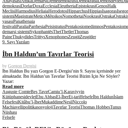
Anayasası
Attika
Demarşi
Deme
demokrasi
Demokratia
Demos
devlet
Dik
demokrasi
Dorlar
Doxa
Ecclesia
Eleutheria
Epistokrasi
Genos
Halk
Meclisi
Harmodius
Heliaia
Herodotos
Hipparchus
Hippias
Isagoras
Isegor
sistemi
Magistrate
Metics
Métoikos
Nomothetai
Nookrasi
Ostraka
Ostrak
yasası
Panathenaia
festivali
Paralia
Parrhesia
Peisistratus
Pentakosiomedimnos
Pentakosiome
demarşi sistemi
Sykophantēs
Thet
Thetler
Thomas
Paine
Thukydides
Trittys
Xenophones
Zeugit
Zeugitler
9. Sayı Yazıları
İbn Haldun’un Tavırlar Teorisi
by
Gorgon Dergisi
İbn Haldun Bu yazı Gorgon E-Dergisi’nin 9. Sayısı içerisinde yer
almaktadır. İbn Haldun’un Tavırlar Teorisi Bizim İçin Ne Söyler?
Yazar:
Read more
Auguste Comte
Beş Tavır
Camiu’l-Karaviyyin
Kütüphanesi
devlet
Ebu Abbas
El-İber
Et-tarif
felsefe
İbn Haldun
İslam
Felsefesi
Kitâbu’l-İber
Mukaddime
Nesil
Niccolo
Machiavelli
politika
sosyoloji
Tavırlar Teorisi
Thomas Hobbes
Tunus
Nüshası
Felsefe