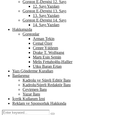
Gorgon E-Dergisi 12. Sayı
12. Sayı Yazıları
Gorgon E-Dergisi 13. Sayı
13. Sayı Yazıları
Gorgon E-Dergisi 14. Sayı
14. Sayı Yazıları
Hakkımızda
Gorgonlar
Arman Tekin
Cemal Özer
Cemre Yıldırım
Drake T. Wolfgang
Martı Esin Şemin
Melis Fettahoğlu-Hallier
Utku Baran Ertan
Yazı Gönderme Kuralları
İlanlarımız
Kadrolu ve Süreli Editör İlanı
Kadrolu/Süreli Redaktör İlanı
Çevirmen İlanı
Yazar İlanı
İçerik Kullanım İzni
Reklam ve Sponsorluk Hakkında
Search