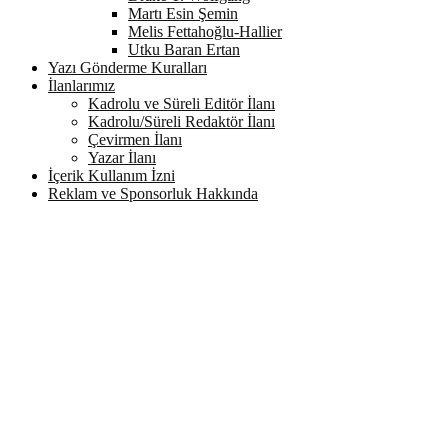
Martı Esin Şemin
Melis Fettahoğlu-Hallier
Utku Baran Ertan
Yazı Gönderme Kuralları
İlanlarımız
Kadrolu ve Süreli Editör İlanı
Kadrolu/Süreli Redaktör İlanı
Çevirmen İlanı
Yazar İlanı
İçerik Kullanım İzni
Reklam ve Sponsorluk Hakkında