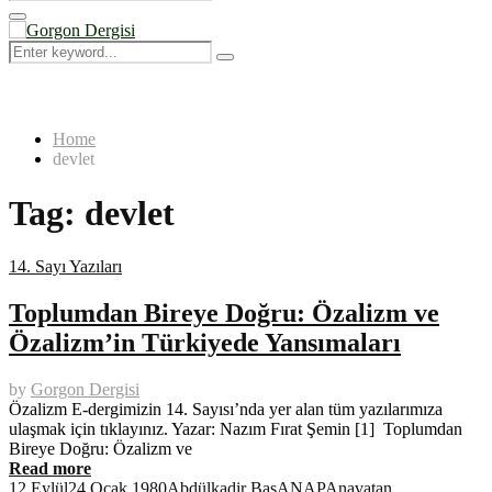
Search
for:
Primary
Menu
Search
Search
for:
Home
devlet
Tag:
devlet
14. Sayı Yazıları
Toplumdan Bireye Doğru: Özalizm ve
Özalizm’in Türkiyede Yansımaları
by
Gorgon Dergisi
Özalizm E-dergimizin 14. Sayısı’nda yer alan tüm yazılarımıza
ulaşmak için tıklayınız. Yazar: Nazım Fırat Şemin [1] Toplumdan
Bireye Doğru: Özalizm ve
Read more
12 Eylül
24 Ocak 1980
Abdülkadir Baş
ANAP
Anavatan