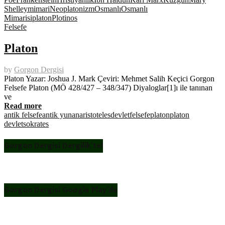
Shelley
mimari
Neoplatonizm
Osmanlı
Osmanlı
Mimarisi
platon
Plotinos
Felsefe
Platon
by
Gorgon Dergisi
Platon Yazar: Joshua J. Mark Çeviri: Mehmet Salih Keçici Gorgon
Felsefe Platon (MÖ 428/427 – 348/347) Diyaloglar[1]ı ile tanınan
ve
Read more
antik felsefe
antik yunan
aristoteles
devlet
felsefe
platon
platon
devlet
sokrates
Gorgon Dergisi Dergilik’te!
Gorgon Dergisi Google Play’de