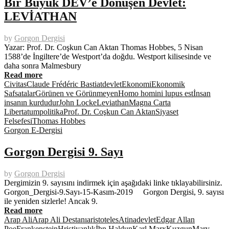
Bir Büyük DEV’e Dönüşen Devlet:
LEVİATHAN
by
Gorgon Dergisi
Yazar: Prof. Dr. Coşkun Can Aktan Thomas Hobbes, 5 Nisan
1588’de İngiltere’de Westport’da doğdu. Westport kilisesinde ve
daha sonra Malmesbury
Read more
Civitas
Claude Frédéric Bastiat
devlet
Ekonomi
Ekonomik
Safsatalar
Görünen ve Görünmeyen
Homo homini lupus est
İnsan
insanın kurdudur
John Locke
Leviathan
Magna Carta
Libertatum
politika
Prof. Dr. Coşkun Can Aktan
Siyaset
Felsefesi
Thomas Hobbes
Gorgon E-Dergisi
Gorgon Dergisi 9. Sayı
by
Gorgon Dergisi
Dergimizin 9. sayısını indirmek için aşağıdaki linke tıklayabilirsiniz.
Gorgon_Dergisi-9.Sayı-15-Kasım-2019 Gorgon Dergisi, 9. sayısı
ile yeniden sizlerle! Ancak 9.
Read more
Arap Ali
Arap Ali Destanı
aristoteles
Atina
devlet
Edgar Allan
Poe
Frankenstein
Hristiyanlık
İbn Haldun
Karl Marx
Kuzgun
Mary