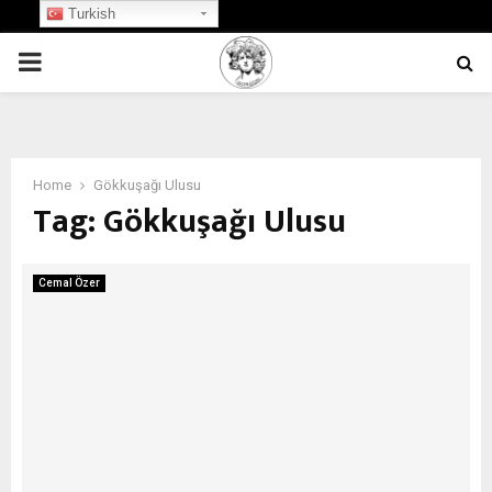
Turkish
PRIMARY
MENU
Home
Gökkuşağı Ulusu
Tag:
Gökkuşağı Ulusu
Cemal Özer