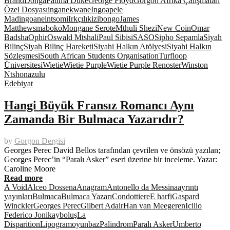
Brand
Donga
Fatima Duke
George Floyd
Gorgon Afrika Çalışmaları
Özel Dosyası
inganekwane
Ingoapele
Madingoane
intsomi
Irkçılık
izibongo
James
Matthews
maboko
Mongane Serote
Mthuli Shezi
New Coin
Omar
Badsha
Ophir
Oswald Mtshali
Paul Sibisi
SASO
Sipho Sepamla
Siyah
Bilinç
Siyah Bilinç Hareketi
Siyahi Halkın Atölyesi
Siyahi Halkın
Sözleşmesi
South African Students Organisation
Turfloop
Üniversitesi
Wietie
Wietie Purple
Wietie Purple Renoster
Winston
Ntshona
zulu
Edebiyat
Hangi Büyük Fransız Romancı Aynı
Zamanda Bir Bulmaca Yazarıdır?
by
Gorgon Dergisi
Georges Perec David Bellos tarafından çevrilen ve önsözü yazılan;
Georges Perec’in “Paralı Asker” eseri üzerine bir inceleme. Yazar:
Caroline Moore
Read more
A Void
Alceo Dossena
Anagram
Antonello da Messina
ayrıntı
yayınları
Bulmaca
Bulmaca Yazarı
Condottiere
E harfi
Gaspard
Winckler
Georges Perec
Gilbert Adair
Han van Meegeren
Icilio
Federico Joni
kayboluş
La
Disparition
Lipogram
oyunbaz
Palindrom
Paralı Asker
Umberto