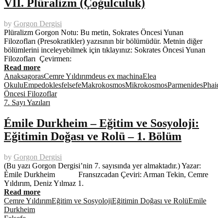
VII. Plüralizm (Çoğulculuk)
by
Gorgon Dergisi
Plüralizm Gorgon Notu: Bu metin, Sokrates Öncesi Yunan
Filozofları (Presokratikler) yazısının bir bölümüdür. Metnin diğer
bölümlerini inceleyebilmek için tıklayınız: Sokrates Öncesi Yunan
Filozofları Çevirmen:
Read more
Anaksagoras
Cemre Yıldırım
deus ex machina
Elea
Okulu
Empedokles
felsefe
Makrokosmos
Mikrokosmos
Parmenides
Phai
Öncesi Filozoflar
7. Sayı Yazıları
Émile Durkheim – Eğitim ve Sosyoloji:
Eğitimin Doğası ve Rolü – 1. Bölüm
by
Gorgon Dergisi
(Bu yazı Gorgon Dergisi’nin 7. sayısında yer almaktadır.) Yazar:
Émile Durkheim Fransızcadan Çeviri: Arman Tekin, Cemre
Yıldırım, Deniz Yılmaz 1.
Read more
Cemre Yıldırım
Eğitim ve Sosyoloji
Eğitimin Doğası ve Rolü
Emile
Durkheim