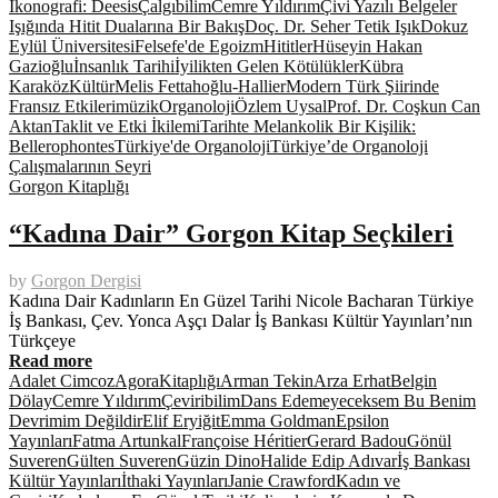
İkonografi: Deesis
Çalgıbilim
Cemre Yıldırım
Çivi Yazılı Belgeler
Işığında Hitit Dualarına Bir Bakış
Doç. Dr. Seher Tetik Işık
Dokuz
Eylül Üniversitesi
Felsefe'de Egoizm
Hititler
Hüseyin Hakan
Gazioğlu
İnsanlık Tarihi
İyilikten Gelen Kötülükler
Kübra
Karaköz
Kültür
Melis Fettahoğlu-Hallier
Modern Türk Şiirinde
Fransız Etkileri
müzik
Organoloji
Özlem Uysal
Prof. Dr. Coşkun Can
Aktan
Taklit ve Etki İkilemi
Tarihte Melankolik Bir Kişilik:
Bellerophontes
Türkiye'de Organoloji
Türkiye’de Organoloji
Çalışmalarının Seyri
Gorgon Kitaplığı
“Kadına Dair” Gorgon Kitap Seçkileri
by
Gorgon Dergisi
Kadına Dair Kadınların En Güzel Tarihi Nicole Bacharan Türkiye
İş Bankası, Çev. Yonca Aşçı Dalar İş Bankası Kültür Yayınları’nın
Türkçeye
Read more
Adalet Cimcoz
AgoraKitaplığı
Arman Tekin
Arza Erhat
Belgin
Dölay
Cemre Yıldırım
Çeviribilim
Dans Edemeyeceksem Bu Benim
Devrimim Değildir
Elif Eryiğit
Emma Goldman
Epsilon
Yayınları
Fatma Artunkal
Françoise Héritier
Gerard Badou
Gönül
Suveren
Gülten Suveren
Güzin Dino
Halide Edip Adıvar
İş Bankası
Kültür Yayınları
İthaki Yayınları
Janie Crawford
Kadın ve