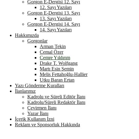
Gorgon E-Dergisi 12. Sayı
12. Sayı Yazıları
Gorgon E-Dergisi 13. Sayı
13. Sayı Yazıları
Gorgon E-Dergisi 14. Sayı
14. Sayı Yazıları
Hakkımızda
Gorgonlar
Arman Tekin
Cemal Özer
Cemre Yıldırım
Drake T. Wolfgang
Martı Esin Şemin
Melis Fettahoğlu-Hallier
Utku Baran Ertan
Yazı Gönderme Kuralları
İlanlarımız
Kadrolu ve Süreli Editör İlanı
Kadrolu/Süreli Redaktör İlanı
Çevirmen İlanı
Yazar İlanı
İçerik Kullanım İzni
Reklam ve Sponsorluk Hakkında