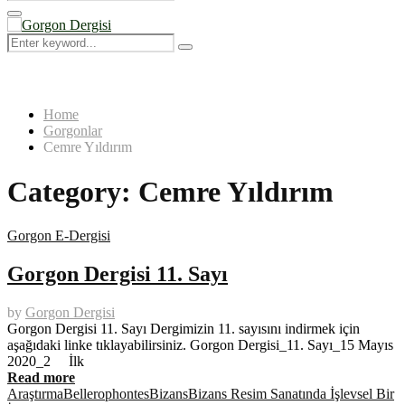
Search
for:
Primary
Menu
Search
Search
for:
Home
Gorgonlar
Cemre Yıldırım
Category:
Cemre Yıldırım
Gorgon E-Dergisi
Gorgon Dergisi 11. Sayı
by
Gorgon Dergisi
Gorgon Dergisi 11. Sayı Dergimizin 11. sayısını indirmek için
aşağıdaki linke tıklayabilirsiniz. Gorgon Dergisi_11. Sayı_15 Mayıs
2020_2 İlk
Read more
Araştırma
Bellerophontes
Bizans
Bizans Resim Sanatında İşlevsel Bir