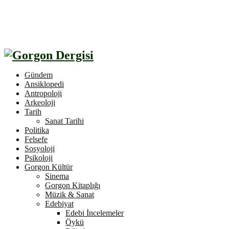
Gündem
Ansiklopedi
Antropoloji
Arkeoloji
Tarih
Sanat Tarihi
Politika
Felsefe
Sosyoloji
Psikoloji
Gorgon Kültür
Sinema
Gorgon Kitaplığı
Müzik & Sanat
Edebiyat
Edebi İncelemeler
Öykü