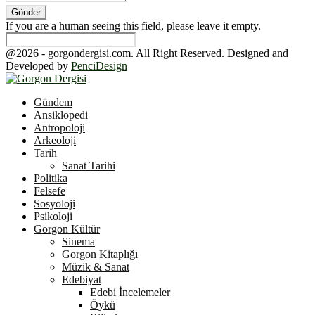
If you are a human seeing this field, please leave it empty.
@2026 - gorgondergisi.com. All Right Reserved. Designed and
Developed by
PenciDesign
Facebook
Twitter
Youtube
Gündem
Ansiklopedi
Antropoloji
Arkeoloji
Tarih
Sanat Tarihi
Politika
Felsefe
Sosyoloji
Psikoloji
Gorgon Kültür
Sinema
Gorgon Kitaplığı
Müzik & Sanat
Edebiyat
Edebi İncelemeler
Öykü