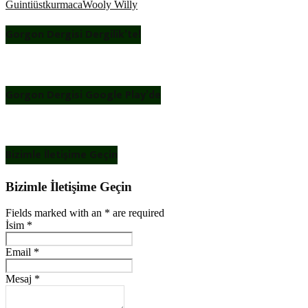
Guinti
üstkurmaca
Wooly Willy
Gorgon Dergisi Dergilik’te!
Gorgon Dergisi Google Play’de
Bizimle İletişime Geçin
Bizimle İletişime Geçin
Fields marked with an
*
are required
İsim
*
Email
*
Mesaj
*