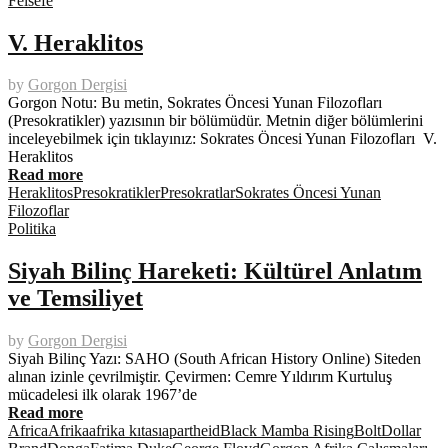
Felsefe
V. Heraklitos
by
Gorgon Dergisi
Gorgon Notu: Bu metin, Sokrates Öncesi Yunan Filozofları
(Presokratikler) yazısının bir bölümüdür. Metnin diğer bölümlerini
inceleyebilmek için tıklayınız: Sokrates Öncesi Yunan Filozofları V.
Heraklitos
Read more
Heraklitos
Presokratikler
Presokratlar
Sokrates Öncesi Yunan
Filozoflar
Politika
Siyah Bilinç Hareketi: Kültürel Anlatım
ve Temsiliyet
by
Gorgon Dergisi
Siyah Bilinç Yazı: SAHO (South African History Online) Siteden
alınan izinle çevrilmiştir. Çevirmen: Cemre Yıldırım Kurtuluş
mücadelesi ilk olarak 1967’de
Read more
Africa
Afrika
afrika kıtası
apartheid
Black Mamba Rising
Bolt
Dollar