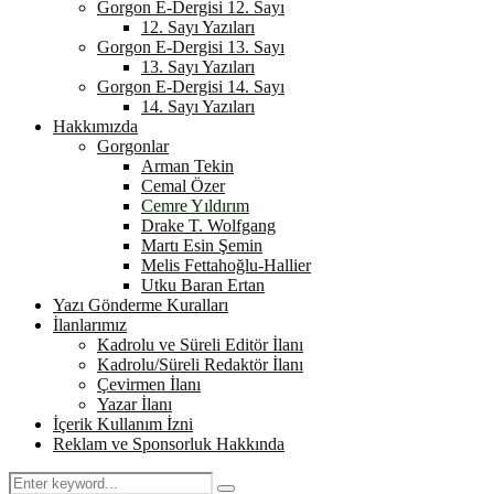
Gorgon E-Dergisi 12. Sayı
12. Sayı Yazıları
Gorgon E-Dergisi 13. Sayı
13. Sayı Yazıları
Gorgon E-Dergisi 14. Sayı
14. Sayı Yazıları
Hakkımızda
Gorgonlar
Arman Tekin
Cemal Özer
Cemre Yıldırım
Drake T. Wolfgang
Martı Esin Şemin
Melis Fettahoğlu-Hallier
Utku Baran Ertan
Yazı Gönderme Kuralları
İlanlarımız
Kadrolu ve Süreli Editör İlanı
Kadrolu/Süreli Redaktör İlanı
Çevirmen İlanı
Yazar İlanı
İçerik Kullanım İzni
Reklam ve Sponsorluk Hakkında
Search