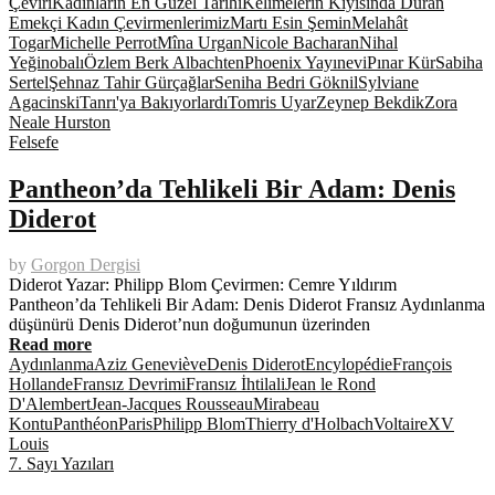
Çeviri
Kadınların En Güzel Tarihi
Kelimelerin Kıyısında Duran
Emekçi Kadın Çevirmenlerimiz
Martı Esin Şemin
Melahât
Togar
Michelle Perrot
Mîna Urgan
Nicole Bacharan
Nihal
Yeğinobalı
Özlem Berk Albachten
Phoenix Yayınevi
Pınar Kür
Sabiha
Sertel
Şehnaz Tahir Gürçağlar
Seniha Bedri Göknil
Sylviane
Agacinski
Tanrı'ya Bakıyorlardı
Tomris Uyar
Zeynep Bekdik
Zora
Neale Hurston
Felsefe
Pantheon’da Tehlikeli Bir Adam: Denis
Diderot
by
Gorgon Dergisi
Diderot Yazar: Philipp Blom Çevirmen: Cemre Yıldırım
Pantheon’da Tehlikeli Bir Adam: Denis Diderot Fransız Aydınlanma
düşünürü Denis Diderot’nun doğumunun üzerinden
Read more
Aydınlanma
Aziz Geneviève
Denis Diderot
Encylopédie
François
Hollande
Fransız Devrimi
Fransız İhtilali
Jean le Rond
D'Alembert
Jean-Jacques Rousseau
Mirabeau
Kontu
Panthéon
Paris
Philipp Blom
Thierry d'Holbach
Voltaire
XV
Louis
7. Sayı Yazıları