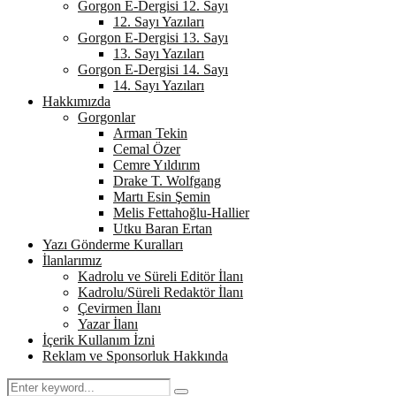
Gorgon E-Dergisi 12. Sayı
12. Sayı Yazıları
Gorgon E-Dergisi 13. Sayı
13. Sayı Yazıları
Gorgon E-Dergisi 14. Sayı
14. Sayı Yazıları
Hakkımızda
Gorgonlar
Arman Tekin
Cemal Özer
Cemre Yıldırım
Drake T. Wolfgang
Martı Esin Şemin
Melis Fettahoğlu-Hallier
Utku Baran Ertan
Yazı Gönderme Kuralları
İlanlarımız
Kadrolu ve Süreli Editör İlanı
Kadrolu/Süreli Redaktör İlanı
Çevirmen İlanı
Yazar İlanı
İçerik Kullanım İzni
Reklam ve Sponsorluk Hakkında
Search