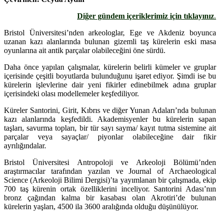
Diğer gündem içeriklerimiz için tıklayınız
.
Bristol Üniversitesi’nden arkeologlar, Ege ve Akdeniz boyunca
uzanan kazı alanlarında bulunan gizemli taş kürelerin eski masa
oyunlarına ait antik parçalar olabileceğini öne sürdü.
Daha önce yapılan çalışmalar, kürelerin belirli kümeler ve gruplar
içerisinde çeşitli boyutlarda bulunduğunu işaret ediyor. Şimdi ise bu
kürelerin işlevlerine dair yeni fikirler edinebilmek adına gruplar
içerisindeki olası modellemeler keşfediliyor.
Küreler Santorini, Girit, Kıbrıs ve diğer Yunan Adaları’nda bulunan
kazı alanlarında keşfedildi. Akademisyenler bu kürelerin sapan
taşları, savurma topları, bir tür sayı sayma/ kayıt tutma sistemine ait
parçalar veya sayaçlar/ piyonlar olabileceğine dair fikir
ayrılığındalar.
Bristol Üniversitesi Antropoloji ve Arkeoloji Bölümü’nden
araştırmacılar tarafından yazılan ve Journal of Archaeological
Science (Arkeoloji Bilimi Dergisi)’ta yayımlanan bir çalışmada, ekip
700 taş kürenin ortak özelliklerini inceliyor. Santorini Adası’nın
bronz çağından kalma bir kasabası olan Akrotiri’de bulunan
kürelerin yaşları, 4500 ila 3600 aralığında olduğu düşünülüyor.