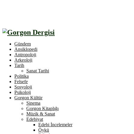
Gündem
Ansiklopedi
Antropoloji
Arkeoloji
Tarih
Sanat Tarihi
Politika
Felsefe
Sosyoloji
Psikoloji
Gorgon Kültür
Sinema
Gorgon Kitaplığı
Müzik & Sanat
Edebiyat
Edebi İncelemeler
Öykü