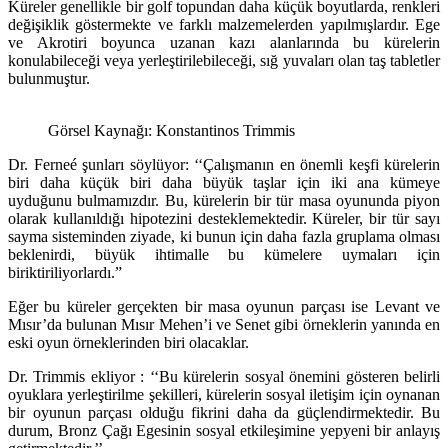
Küreler genellikle bir golf topundan daha küçük boyutlarda, renkleri
değişiklik göstermekte ve farklı malzemelerden yapılmışlardır. Ege
ve Akrotiri boyunca uzanan kazı alanlarında bu kürelerin
konulabileceği veya yerleştirilebileceği, sığ yuvaları olan taş tabletler
bulunmuştur.
Görsel Kaynağı: Konstantinos Trimmis
Dr. Ferneé şunları söylüyor: ‘‘Çalışmanın en önemli keşfi kürelerin
biri daha küçük biri daha büyük taşlar için iki ana kümeye
uyduğunu bulmamızdır. Bu, kürelerin bir tür masa oyununda piyon
olarak kullanıldığı hipotezini desteklemektedir. Küreler, bir tür sayı
sayma sisteminden ziyade, ki bunun için daha fazla gruplama olması
beklenirdi, büyük ihtimalle bu kümelere uymaları için
biriktiriliyorlardı.”
Eğer bu küreler gerçekten bir masa oyunun parçası ise Levant ve
Mısır’da bulunan Mısır Mehen’i ve Senet gibi örneklerin yanında en
eski oyun örneklerinden biri olacaklar.
Dr. Trimmis ekliyor : ‘‘Bu kürelerin sosyal önemini gösteren belirli
oyuklara yerleştirilme şekilleri, kürelerin sosyal iletişim için oynanan
bir oyunun parçası olduğu fikrini daha da güçlendirmektedir. Bu
durum, Bronz Çağı Egesinin sosyal etkileşimine yepyeni bir anlayış