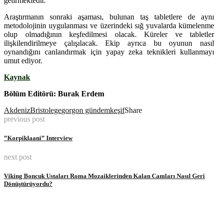
getirmektedir.’’
Araştırmanın sonraki aşaması, bulunan taş tabletlere de aynı
metodolojinin uygulanması ve üzerindeki sığ yuvalarda kümelenme
olup olmadığının keşfedilmesi olacak. Küreler ve tabletler
ilişkilendirilmeye çalışılacak. Ekip ayrıca bu oyunun nasıl
oynandığını canlandırmak için yapay zeka teknikleri kullanmayı
umut ediyor.
Kaynak
Bölüm Editörü: Burak Erdem
Akdeniz
Bristol
ege
gorgon gündem
keşif
Share
previous post
”Korpiklaani” Interview
next post
Viking Boncuk Ustaları Roma Mozaiklerinden Kalan Camları Nasıl Geri
Dönüştürüyordu?