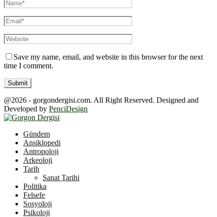
Save my name, email, and website in this browser for the next
time I comment.
@2026 - gorgondergisi.com. All Right Reserved. Designed and
Developed by
PenciDesign
Facebook
Twitter
Youtube
Gündem
Ansiklopedi
Antropoloji
Arkeoloji
Tarih
Sanat Tarihi
Politika
Felsefe
Sosyoloji
Psikoloji