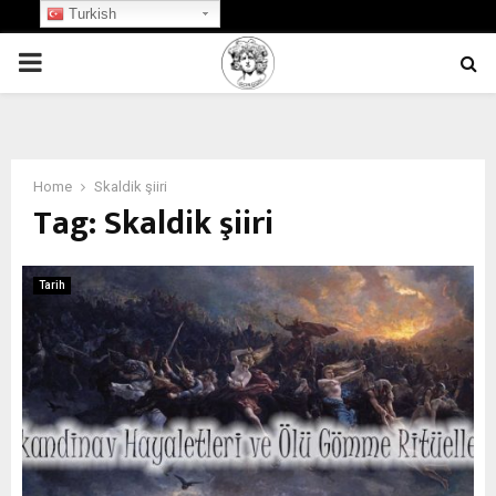
Turkish
PRIMARY
MENU
Home
Skaldik şiiri
Tag:
Skaldik şiiri
Tarih