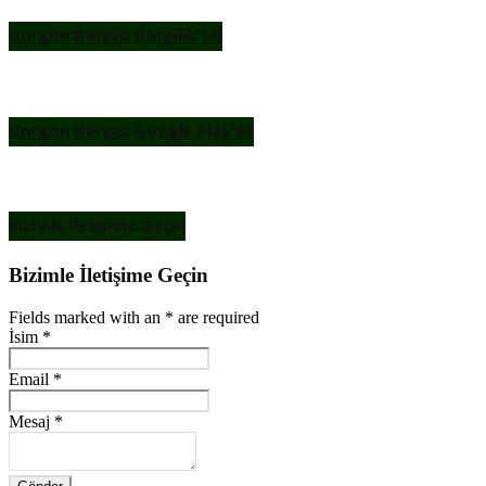
Gorgon Dergisi Dergilik’te!
Gorgon Dergisi Google Play’de
Bizimle İletişime Geçin
Bizimle İletişime Geçin
Fields marked with an
*
are required
İsim
*
Email
*
Mesaj
*