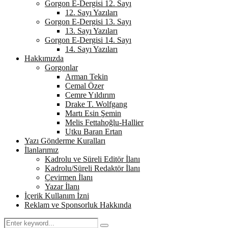
Gorgon E-Dergisi 12. Sayı
12. Sayı Yazıları
Gorgon E-Dergisi 13. Sayı
13. Sayı Yazıları
Gorgon E-Dergisi 14. Sayı
14. Sayı Yazıları
Hakkımızda
Gorgonlar
Arman Tekin
Cemal Özer
Cemre Yıldırım
Drake T. Wolfgang
Martı Esin Şemin
Melis Fettahoğlu-Hallier
Utku Baran Ertan
Yazı Gönderme Kuralları
İlanlarımız
Kadrolu ve Süreli Editör İlanı
Kadrolu/Süreli Redaktör İlanı
Çevirmen İlanı
Yazar İlanı
İçerik Kullanım İzni
Reklam ve Sponsorluk Hakkında
Search