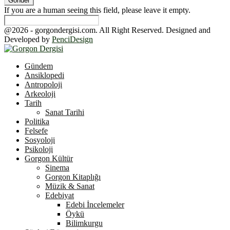
If you are a human seeing this field, please leave it empty.
@2026 - gorgondergisi.com. All Right Reserved. Designed and
Developed by
PenciDesign
Facebook
Twitter
Youtube
Gündem
Ansiklopedi
Antropoloji
Arkeoloji
Tarih
Sanat Tarihi
Politika
Felsefe
Sosyoloji
Psikoloji
Gorgon Kültür
Sinema
Gorgon Kitaplığı
Müzik & Sanat
Edebiyat
Edebi İncelemeler
Öykü
Bilimkurgu