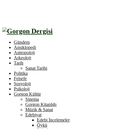
Gündem
Ansiklopedi
Antropoloji
Arkeoloji
Tarih
Sanat Tarihi
Politika
Felsefe
Sosyoloji
Psikoloji
Gorgon Kültür
Sinema
Gorgon Kitaplığı
Müzik & Sanat
Edebiyat
Edebi İncelemeler
Öykü