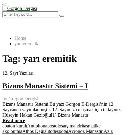
Search
for:
Primary
Menu
Search
Search
for:
Home
yarı eremitik
Tag:
yarı eremitik
12. Sayı Yazıları
Bizans Manastır Sistemi – I
by
Gorgon Dergisi
Bizans Manastır Sistemi Bu yazı Gorgon E-Dergisi’nin 12.
Sayısında yayımlanmıştır. 12. Sayımıza ulaşmak için tıklayınız.
Hüseyin Hakan Gazioğlu[1] Bizans Manastır
Read more
abaton kuralı
Antiphon
apostolos
arşimandrit
asmatike
akolouthia
Athos Dağı
autodespotai
Ayronoz Manastırı
Aziz