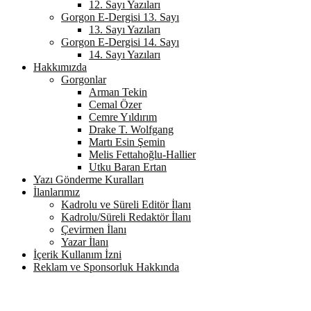
12. Sayı Yazıları
Gorgon E-Dergisi 13. Sayı
13. Sayı Yazıları
Gorgon E-Dergisi 14. Sayı
14. Sayı Yazıları
Hakkımızda
Gorgonlar
Arman Tekin
Cemal Özer
Cemre Yıldırım
Drake T. Wolfgang
Martı Esin Şemin
Melis Fettahoğlu-Hallier
Utku Baran Ertan
Yazı Gönderme Kuralları
İlanlarımız
Kadrolu ve Süreli Editör İlanı
Kadrolu/Süreli Redaktör İlanı
Çevirmen İlanı
Yazar İlanı
İçerik Kullanım İzni
Reklam ve Sponsorluk Hakkında