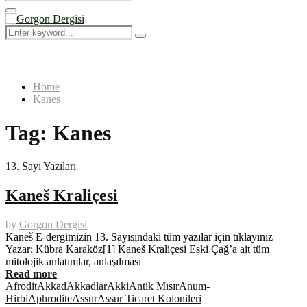
Search
for:
Primary
Menu
Search
Search
for:
Home
Kanes
Tag:
Kanes
13. Sayı Yazıları
Kaneš Kraliçesi
by
Gorgon Dergisi
Kaneš E-dergimizin 13. Sayısındaki tüm yazılar için tıklayınız
Yazar: Kübra Karaköz[1] Kaneš Kraliçesi Eski Çağ’a ait tüm
mitolojik anlatımlar, anlaşılması
Read more
Afrodit
Akkad
Akkadlar
Akki
Antik Mısır
Anum-
Hirbi
Aphrodite
Assur
Assur Ticaret Kolonileri