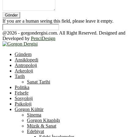
If you are a human seeing this field, please leave it empty.
@2026 - gorgondergisi.com. All Right Reserved. Designed and
Developed by
PenciDesign
Facebook
Twitter
Youtube
Gündem
Ansiklopedi
Antropoloji
Arkeoloji
Tarih
Sanat Tarihi
Politika
Felsefe
Sosyoloji
Psikoloji
Gorgon Kültür
Sinema
Gorgon Kitaplığı
Müzik & Sanat
Edebiyat
Edebi İncelemeler