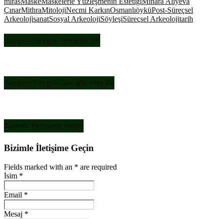
miras
Maske
Maskelerle Yüzleşmenin Estetiği
Minara Aliyeva
Çınar
Mithra
Mitoloji
Necmi Karkın
Osmanlı
öykü
Post-Süreçsel
Arkeoloji
sanat
Sosyal Arkeoloji
Söyleşi
Süreçsel Arkeoloji
tarih
Gorgon Dergisi Dergilik’te!
Gorgon Dergisi Google Play’de
Bizimle İletişime Geçin
Bizimle İletişime Geçin
Fields marked with an
*
are required
İsim
*
Email
*
Mesaj
*