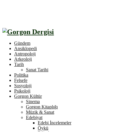
Gündem
Ansiklopedi
Antropoloji
Arkeoloji
Tarih
Sanat Tarihi
Politika
Felsefe
Sosyoloji
Psikoloji
Gorgon Kültür
Sinema
Gorgon Kitaplığı
Müzik & Sanat
Edebiyat
Edebi İncelemeler
Öykü