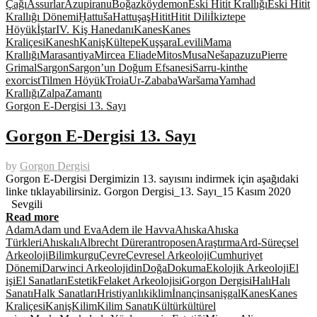
Çağı
Assurlar
Azupiranu
Boğazköy
demon
Eski Hitit Krallığı
Eski Hitit
Krallığı Dönemi
Ḫattuša
Hattuşaş
Hitit
Hitit Dili
İkiztepe
Höyük
İştar
IV. Kiş Hanedanı
Kanes
Kanes
Kraliçesi
Kanesh
Kaniş
Kültepe
Kuşşara
Levili
Mama
Krallığı
Marasantiya
Mircea Eliade
Mitos
Musa
Neša
pazuzu
Pierre
Grimal
Sargon
Sargon’un Doğum Efsanesi
Sarru-kin
the
exorcist
Tilmen Höyük
Troia
Ur-Zababa
Waršama
Yamhad
Krallığı
Zalpa
Zamantı
Gorgon E-Dergisi 13. Sayı
Gorgon E-Dergisi 13. Sayı
by
Gorgon Dergisi
Gorgon E-Dergisi Dergimizin 13. sayısını indirmek için aşağıdaki
linke tıklayabilirsiniz. Gorgon Dergisi_13. Sayı_15 Kasım 2020
Sevgili
Read more
Adam
Adam und Eva
Adem ile Havva
Ahıska
Ahıska
Türkleri
Ahıskalı
Albrecht Dürer
antroposen
Araştırma
Ard-Süreçsel
Arkeoloji
Bilimkurgu
Çevre
Çevresel Arkeoloji
Cumhuriyet
Dönemi
Darwinci Arkeoloji
din
Doğa
Dokuma
Ekolojik Arkeoloji
El
işi
El Sanatları
Estetik
Felaket Arkeolojisi
Gorgon Dergisi
Halı
Halı
Sanatı
Halk Sanatları
Hristiyanlık
iklim
İnanç
insan
işgal
Kanes
Kanes
Kraliçesi
Kaniş
Kilim
Kilim Sanatı
Kültür
kültürel