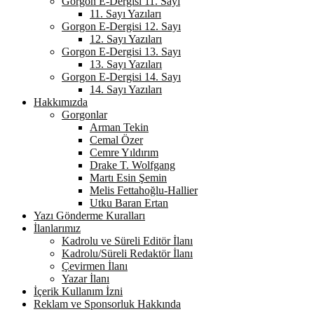
Gorgon E-Dergisi 11. Sayı
11. Sayı Yazıları
Gorgon E-Dergisi 12. Sayı
12. Sayı Yazıları
Gorgon E-Dergisi 13. Sayı
13. Sayı Yazıları
Gorgon E-Dergisi 14. Sayı
14. Sayı Yazıları
Hakkımızda
Gorgonlar
Arman Tekin
Cemal Özer
Cemre Yıldırım
Drake T. Wolfgang
Martı Esin Şemin
Melis Fettahoğlu-Hallier
Utku Baran Ertan
Yazı Gönderme Kuralları
İlanlarımız
Kadrolu ve Süreli Editör İlanı
Kadrolu/Süreli Redaktör İlanı
Çevirmen İlanı
Yazar İlanı
İçerik Kullanım İzni
Reklam ve Sponsorluk Hakkında