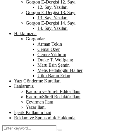
Gorgon E-Dergisi 12. Sayı
12. Sayı Yazıları
Gorgon E-Dergisi 13. Sayı
13. Sayı Yazıları
Gorgon E-Dergisi 14. Sayı
14. Sayı Yazıları
Hakkımızda
Gorgonlar
Arman Tekin
Cemal Özer
Cemre Yıldırım
Drake T. Wolfgang
Martı Esin Şemin
Melis Fettahoğlu-Hallier
Utku Baran Ertan
Yazı Gönderme Kuralları
İlanlarımız
Kadrolu ve Süreli Editör İlanı
Kadrolu/Süreli Redaktör İlanı
Çevirmen İlanı
Yazar İlanı
İçerik Kullanım İzni
Reklam ve Sponsorluk Hakkında
Search