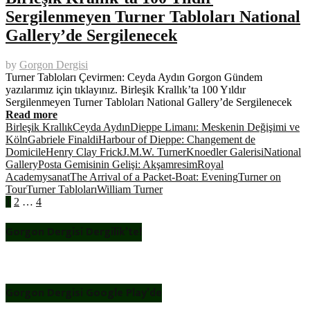
Sergilenmeyen Turner Tabloları National
Gallery’de Sergilenecek
by
Gorgon Dergisi
Turner Tabloları Çevirmen: Ceyda Aydın Gorgon Gündem
yazılarımız için tıklayınız. Birleşik Krallık’ta 100 Yıldır
Sergilenmeyen Turner Tabloları National Gallery’de Sergilenecek
Read more
Birleşik Krallık
Ceyda Aydın
Dieppe Limanı: Meskenin Değişimi ve
Köln
Gabriele Finaldi
Harbour of Dieppe: Changement de
Domicile
Henry Clay Frick
J.M.W. Turner
Knoedler Galerisi
National
Gallery
Posta Gemisinin Gelişi: Akşam
resim
Royal
Academy
sanat
The Arrival of a Packet-Boat: Evening
Turner on
Tour
Turner Tabloları
William Turner
Posts
1
2
…
4
pagination
Gorgon Dergisi Dergilik’te!
Gorgon Dergisi Google Play’de