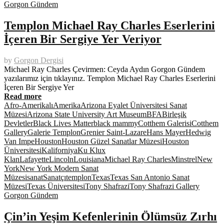
Gorgon Gündem
Templon Michael Ray Charles Eserlerini
İçeren Bir Sergiye Yer Veriyor
by
Gorgon Dergisi
Michael Ray Charles Çevirmen: Ceyda Aydın Gorgon Gündem
yazılarımız için tıklayınız. Templon Michael Ray Charles Eserlerini
İçeren Bir Sergiye Yer
Read more
Afro-Amerikalı
Amerika
Arizona Eyalet Üniversitesi Sanat
Müzesi
Arizona State University Art Museum
BFA
Birleşik
Devletler
Black Lives Matter
black mammy
Cotthem Galerisi
Cotthem
Gallery
Galerie Templon
Grenier Saint-Lazare
Hans Mayer
Hedwig
Van Impe
Houston
Houston Güzel Sanatlar Müzesi
Houston
Üniversitesi
Kaliforniya
Ku Klux
Klan
Lafayette
Lincoln
Louisiana
Michael Ray Charles
Minstrel
New
York
New York Modern Sanat
Müzesi
sanat
Sanatçı
templon
Texas
Texas San Antonio Sanat
Müzesi
Texas Üniversitesi
Tony Shafrazi
Tony Shafrazi Gallery
Gorgon Gündem
Çin’in Yeşim Kefenlerinin Ölümsüz Zırhı