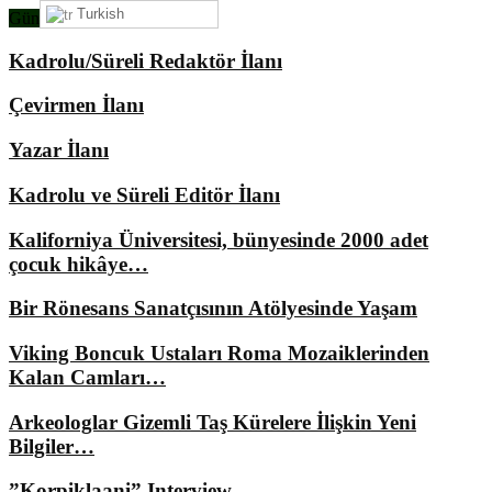
Turkish
Gündemimizde Ne Var?
Kadrolu/Süreli Redaktör İlanı
Çevirmen İlanı
Yazar İlanı
Kadrolu ve Süreli Editör İlanı
Kaliforniya Üniversitesi, bünyesinde 2000 adet
çocuk hikâye…
Bir Rönesans Sanatçısının Atölyesinde Yaşam
Viking Boncuk Ustaları Roma Mozaiklerinden
Kalan Camları…
Arkeologlar Gizemli Taş Kürelere İlişkin Yeni
Bilgiler…
”Korpiklaani” Interview