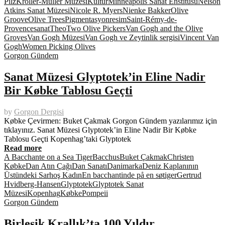
Pilz
Kröller-Müller Müzesi
Kültür
Minneapolis Sanat Enstitüsü
Nelson
Atkins Sanat Müzesi
Nicole R. Myers
Nienke Bakker
Olive
Groove
Olive Trees
Pigmentasyon
resim
Saint-Rémy-de-
Provence
sanat
Theo
Two Olive Pickers
Van Gogh and the Olive
Groves
Van Gogh Müzesi
Van Gogh ve Zeytinlik sergisi
Vincent Van
Gogh
Women Picking Olives
Gorgon Gündem
Sanat Müzesi Glyptotek’in Eline Nadir
Bir Købke Tablosu Geçti
by
Gorgon Dergisi
Købke Çevirmen: Buket Çakmak Gorgon Gündem yazılarımız için
tıklayınız. Sanat Müzesi Glyptotek’in Eline Nadir Bir Købke
Tablosu Geçti Kopenhag’taki Glyptotek
Read more
A Bacchante on a Sea Tiger
Bacchus
Buket Çakmak
Christen
Købke
Dan Atın Çağı
Dan Sanatı
Danimarka
Deniz Kaplanının
Üstündeki Sarhoş Kadın
En bacchantinde på en søtiger
Gertrud
Hvidberg-Hansen
Glyptotek
Glyptotek Sanat
Müzesi
Kopenhag
Købke
Pompeii
Gorgon Gündem
Birleşik Krallık’ta 100 Yıldır