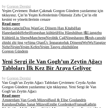
by
Gorgon Dergisi
Yeşim Çevirmen: Buket Çakmak Gorgon Gündem yazılarımız için
tıklayınız. Çin’in Yeşim Kefenlerinin Ölümsüz Zırhı Çin’in elit
kesimi ve yöneticilerinin cenaze
Read more
beden-canı
çin
Dou Wan
Geç Dönem Han Kitabı
Han
Hanedanlığı
Hebei
Hongshan kültürü
Hòu Hànshū
hun 魂
Liangzhu
Kültürü
Liu Sheng
Mancheng
Neolitik Çağ
Ningshao
po 魄
ruh-canı
shi
zhi
shi zhi jing ye
Sima Qian
Üç İmparatorluk Dönemi
Wei
Wu
Yangtze
Nehri
Yeşim
Yeşim Kefen
Yeşim Taşı
yu zhi
zhūlóng
Gorgon Gündem
Yeni Sergi ile Van Gogh’un Zeytin Ağacı
Tabloları İlk Kez Bir Araya Geliyor
by
Gorgon Dergisi
Van Gogh’un Zeytin Ağacı Tabloları Çevirmen: Ceyda Aydın
Gorgon Gündem yazılarımız için tıklayınız. Yeni Sergi ile Van
Gogh’un Zeytin Ağacı
Read more
Amsterdam Van Gogh Müzesi
Basil & Elise Goulandris
Kuruluşu
Dallas Sanat Müzesi
Emilie Gordenker
Fransa
Kathrin