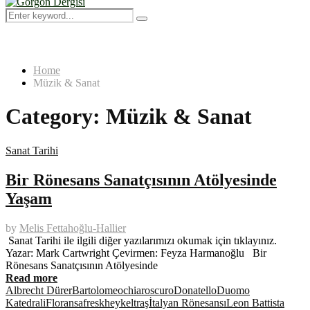
Menu
Search
Search
for:
Home
Müzik & Sanat
Category:
Müzik & Sanat
Sanat Tarihi
Bir Rönesans Sanatçısının Atölyesinde
Yaşam
by
Melis Fettahoğlu-Hallier
Sanat Tarihi ile ilgili diğer yazılarımızı okumak için tıklayınız.
Yazar: Mark Cartwright Çevirmen: Feyza Harmanoğlu Bir
Rönesans Sanatçısının Atölyesinde
Read more
Albrecht Dürer
Bartolomeo
chiaroscuro
Donatello
Duomo
Katedrali
Floransa
fresk
heykeltraş
İtalyan Rönesansı
Leon Battista