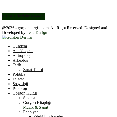
Bizimle İletişime Geçin
@2026 - gorgondergisi.com. All Right Reserved. Designed and
Developed by
PenciDesign
Facebook
Twitter
Youtube
Gündem
Ansiklopedi
Antropoloji
Arkeoloji
Tarih
Sanat Tarihi
Politika
Felsefe
Sosyoloji
Psikoloji
Gorgon Kültür
Sinema
Gorgon Kitaplığı
Müzik & Sanat
Edebiyat
Edebi İncelemeler