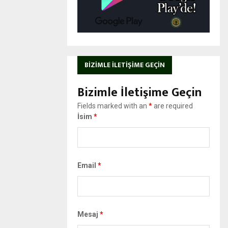
BIZIMLE İLETIŞIME GEÇIN
Bizimle İletişime Geçin
Fields marked with an
*
are required
İsim
*
Email
*
Mesaj
*