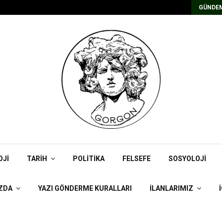
Kadrolu/Süreli Redaktör İlanı
GÜNDEM
OJI
TARIH
POLITIKA
FELSEFE
SOSYOLOJI
ZDA
YAZI GÖNDERME KURALLARI
İLANLARIMIZ