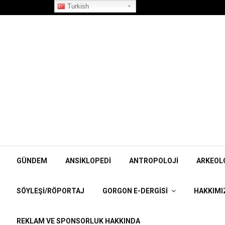
”Korpiklaani” Röportajı
Turkish
GÜNDEM
ANSIKLOPEDI
ANTROPOLOJI
ARKEOL
SÖYLEŞI/RÖPORTAJ
GORGON E-DERGISI
HAKKIMI
REKLAM VE SPONSORLUK HAKKINDA