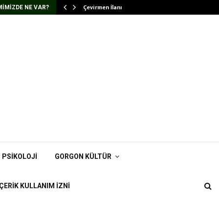
Çevirmen İlanı
IMIZDE NE VAR?
PSIKOLOJI
GORGON KÜLTÜR
İÇERIK KULLANIM İZNI