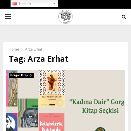
Turkish
PRIMARY
MENU
Home
Arza Erhat
Tag:
Arza Erhat
Gorgon Kitaplığı