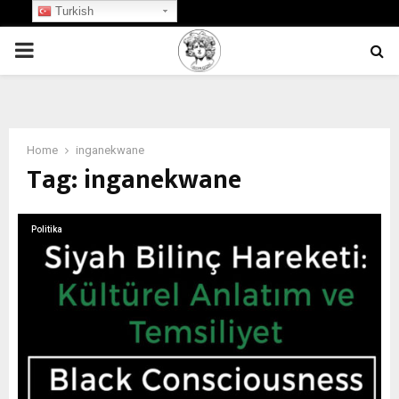
Turkish
PRIMARY
MENU
Home
inganekwane
Tag:
inganekwane
Politika