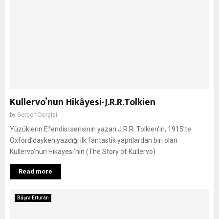
Kullervo’nun Hikâyesi-J.R.R.Tolkien
by
Gorgon Dergisi
Yüzüklerin Efendisi serisinin yazarı J.R.R. Tolkien’in, 1915’te
Oxford’dayken yazdığı ilk fantastik yapıtlardan biri olan
Kullervo’nun Hikayesi’nin (The Story of Kullervo)
Read more
Büşra Erturan