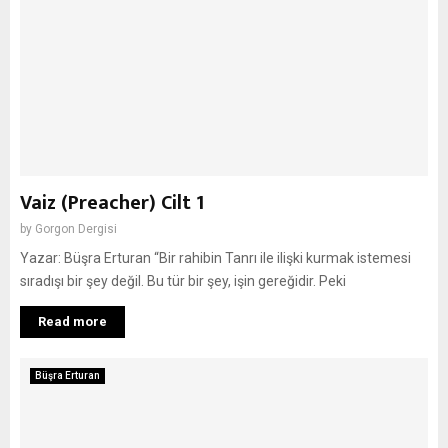
Vaiz (Preacher) Cilt 1
by
Gorgon Dergisi
Yazar: Büşra Erturan “Bir rahibin Tanrı ile ilişki kurmak istemesi
sıradışı bir şey değil. Bu tür bir şey, işin gereğidir. Peki
Read more
Büşra Erturan