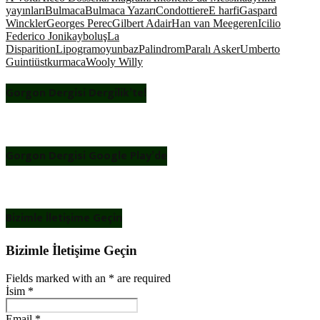
yayınları
Bulmaca
Bulmaca Yazarı
Condottiere
E harfi
Gaspard
Winckler
Georges Perec
Gilbert Adair
Han van Meegeren
Icilio
Federico Joni
kayboluş
La
Disparition
Lipogram
oyunbaz
Palindrom
Paralı Asker
Umberto
Guinti
üstkurmaca
Wooly Willy
Gorgon Dergisi Dergilik’te!
Gorgon Dergisi Google Play’de
Bizimle İletişime Geçin
Bizimle İletişime Geçin
Fields marked with an
*
are required
İsim
*
Email
*