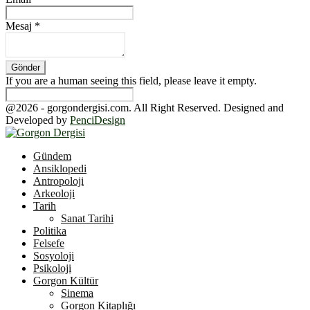
Mesaj
*
If you are a human seeing this field, please leave it empty.
@2026 - gorgondergisi.com. All Right Reserved. Designed and
Developed by
PenciDesign
Facebook
Twitter
Youtube
Gündem
Ansiklopedi
Antropoloji
Arkeoloji
Tarih
Sanat Tarihi
Politika
Felsefe
Sosyoloji
Psikoloji
Gorgon Kültür
Sinema
Gorgon Kitaplığı