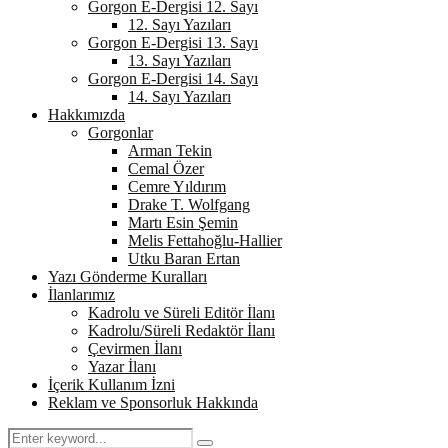
Gorgon E-Dergisi 12. Sayı
12. Sayı Yazıları
Gorgon E-Dergisi 13. Sayı
13. Sayı Yazıları
Gorgon E-Dergisi 14. Sayı
14. Sayı Yazıları
Hakkımızda
Gorgonlar
Arman Tekin
Cemal Özer
Cemre Yıldırım
Drake T. Wolfgang
Martı Esin Şemin
Melis Fettahoğlu-Hallier
Utku Baran Ertan
Yazı Gönderme Kuralları
İlanlarımız
Kadrolu ve Süreli Editör İlanı
Kadrolu/Süreli Redaktör İlanı
Çevirmen İlanı
Yazar İlanı
İçerik Kullanım İzni
Reklam ve Sponsorluk Hakkında
Search