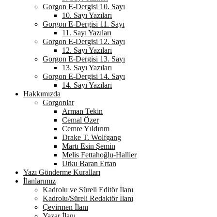
Gorgon E-Dergisi 10. Sayı
10. Sayı Yazıları
Gorgon E-Dergisi 11. Sayı
11. Sayı Yazıları
Gorgon E-Dergisi 12. Sayı
12. Sayı Yazıları
Gorgon E-Dergisi 13. Sayı
13. Sayı Yazıları
Gorgon E-Dergisi 14. Sayı
14. Sayı Yazıları
Hakkımızda
Gorgonlar
Arman Tekin
Cemal Özer
Cemre Yıldırım
Drake T. Wolfgang
Martı Esin Şemin
Melis Fettahoğlu-Hallier
Utku Baran Ertan
Yazı Gönderme Kuralları
İlanlarımız
Kadrolu ve Süreli Editör İlanı
Kadrolu/Süreli Redaktör İlanı
Çevirmen İlanı
Yazar İlanı