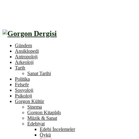
Gündem
Ansiklopedi
Antropoloji
Arkeoloji
Tarih
Sanat Tarihi
Politika
Felsefe
Sosyoloji
Psikoloji
Gorgon Kültür
Sinema
Gorgon Kitaplığı
Müzik & Sanat
Edebiyat
Edebi İncelemeler
Öykü