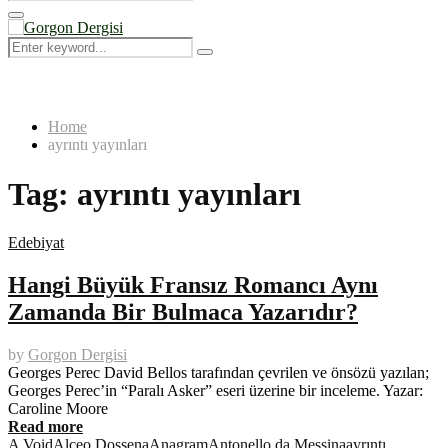
Search
for:
Primary
Menu
Search
Search
for:
Home
ayrıntı yayınları
Tag:
ayrıntı yayınları
Edebiyat
Hangi Büyük Fransız Romancı Aynı
Zamanda Bir Bulmaca Yazarıdır?
by
Gorgon Dergisi
Georges Perec David Bellos tarafından çevrilen ve önsözü yazılan;
Georges Perec’in “Paralı Asker” eseri üzerine bir inceleme. Yazar:
Caroline Moore
Read more
A Void
Alceo Dossena
Anagram
Antonello da Messina
ayrıntı