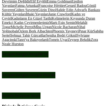
Devrimim Değildir
Elif Eryiğit
Emma Goldman
Epsilon
Yayınları
Fatma Artunkal
Françoise Héritier
Gerard Badou
Gönül
Suveren
Gülten Suveren
Güzin Dino
Halide Edip Adıvar
İş Bankası
Kültür Yayınları
İthaki Yayınları
Janie Crawford
Kadın ve
Çeviri
Kadınların En Güzel Tarihi
Kelimelerin Kıyısında Duran
Emekçi Kadın Çevirmenlerimiz
Martı Esin Şemin
Melahât
Togar
Michelle Perrot
Mîna Urgan
Nicole Bacharan
Nihal
Yeğinobalı
Özlem Berk Albachten
Phoenix Yayınevi
Pınar Kür
Sabiha
Sertel
Şehnaz Tahir Gürçağlar
Seniha Bedri Göknil
Sylviane
Agacinski
Tanrı'ya Bakıyorlardı
Tomris Uyar
Zeynep Bekdik
Zora
Neale Hurston
Gorgon Dergisi Dergilik’te!
Gorgon Dergisi Google Play’de
Bizimle İletişime Geçin