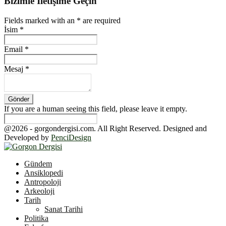
Bizimle İletişime Geçin
Fields marked with an
*
are required
İsim
*
Email
*
Mesaj
*
If you are a human seeing this field, please leave it empty.
@2026 - gorgondergisi.com. All Right Reserved. Designed and
Developed by
PenciDesign
Facebook
Twitter
Youtube
Gündem
Ansiklopedi
Antropoloji
Arkeoloji
Tarih
Sanat Tarihi
Politika