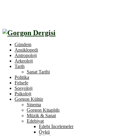
Gündem
Ansiklopedi
Antropoloji
Arkeoloji
Tarih
Sanat Tarihi
Politika
Felsefe
Sosyoloji
Psikoloji
Gorgon Kültür
Sinema
Gorgon Kitaplığı
Müzik & Sanat
Edebiyat
Edebi İncelemeler
Öykü