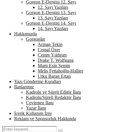
Gorgon E-Dergisi 12. Sayı
12. Sayı Yazıları
Gorgon E-Dergisi 13. Sayı
13. Sayı Yazıları
Gorgon E-Dergisi 14. Sayı
14. Sayı Yazıları
Hakkımızda
Gorgonlar
Arman Tekin
Cemal Özer
Cemre Yıldırım
Drake T. Wolfgang
Martı Esin Şemin
Melis Fettahoğlu-Hallier
Utku Baran Ertan
Yazı Gönderme Kuralları
İlanlarımız
Kadrolu ve Süreli Editör İlanı
Kadrolu/Süreli Redaktör İlanı
Çevirmen İlanı
Yazar İlanı
İçerik Kullanım İzni
Reklam ve Sponsorluk Hakkında
Search