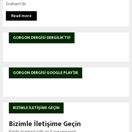
Graham’dır
Read more
GORGON DERGISI DERGILIK’TE!
GORGON DERGISI GOOGLE PLAY’DE
BIZIMLE İLETIŞIME GEÇIN
Bizimle İletişime Geçin
Fields marked with an
*
are required