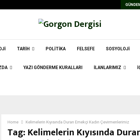
Kadrolu/Süreli Redaktör İlanı
GÜNDEM
OJI
TARIH
POLITIKA
FELSEFE
SOSYOLOJI
ZDA
YAZI GÖNDERME KURALLARI
İLANLARIMIZ
İ
Home
Kelimelerin Kıyısında Duran Emekçi Kadın Çevirmenlerimiz
Tag:
Kelimelerin Kıyısında Dura