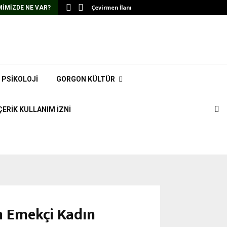
Çevirmen İlanı
IMIZDE NE VAR?
PSIKOLOJI
GORGON KÜLTÜR
ÇERIK KULLANIM İZNI
n Emekçi Kadın