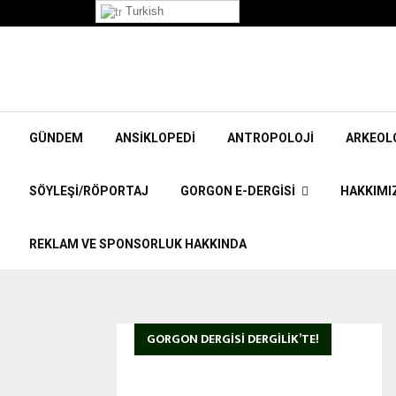
”Korpiklaani” Röportajı
Turkish
GÜNDEM
ANSIKLOPEDI
ANTROPOLOJI
ARKEOL
SÖYLEŞI/RÖPORTAJ
GORGON E-DERGISI
HAKKIMI
REKLAM VE SPONSORLUK HAKKINDA
GORGON DERGISI DERGILIK’TE!