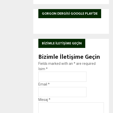
GORGON DERGISI GOOGLE PLAY’DE
BIZIMLE İLETIŞIME GEÇIN
Bizimle İletişime Geçin
Fields marked with an
*
are required
İsim
*
Email
*
Mesaj
*