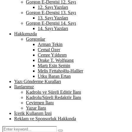
Gorgon E-Dergisi 12. Sayı
12. Sayı Yazıları
Gorgon E-Dergisi 13. Sayı
13. Sayı Yazıları
Gorgon E-Dergisi 14. Sayı
14. Sayı Yazıları
Hakkımızda
Gorgonlar
Arman Tekin
Cemal Özer
Cemre Yıldırım
Drake T. Wolfgang
Martı Esin Şemin
Melis Fettahoğlu-Hallier
Utku Baran Ertan
Yazı Gönderme Kuralları
İlanlarımız
Kadrolu ve Süreli Editör İlanı
Kadrolu/Süreli Redaktör İlanı
Çevirmen İlanı
Yazar İlanı
İçerik Kullanım İzni
Reklam ve Sponsorluk Hakkında
Search