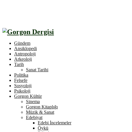
Gündem
Ansiklopedi
Antropoloji
Arkeoloji
Tarih
Sanat Tarihi
Politika
Felsefe
Sosyoloji
Psikoloji
Gorgon Kültür
Sinema
Gorgon Kitaplığı
Müzik & Sanat
Edebiyat
Edebi İncelemeler
Öykü