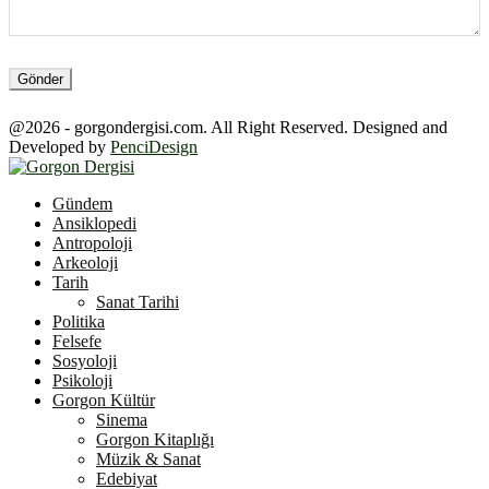
@2026 - gorgondergisi.com. All Right Reserved. Designed and
Developed by
PenciDesign
Facebook
Twitter
Youtube
Gündem
Ansiklopedi
Antropoloji
Arkeoloji
Tarih
Sanat Tarihi
Politika
Felsefe
Sosyoloji
Psikoloji
Gorgon Kültür
Sinema
Gorgon Kitaplığı
Müzik & Sanat
Edebiyat