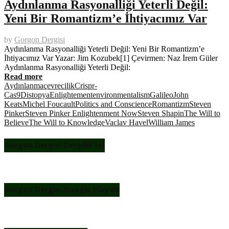
Aydınlanma Rasyonalliği Yeterli Değil:
Yeni Bir Romantizm’e İhtiyacımız Var
by
Gorgon Dergisi
Aydınlanma Rasyonalliği Yeterli Değil: Yeni Bir Romantizm’e
İhtiyacımız Var Yazar: Jim Kozubek[1] Çevirmen: Naz İrem Güler
Aydınlanma Rasyonalliği Yeterli Değil:
Read more
Aydınlanma
çevrecilik
Crispr-
Cas9
Distopya
Enlightement
environmentalism
Galileo
John
Keats
Michel Foucault
Politics and Conscience
Romantizm
Steven
Pinker
Steven Pinker Enlightenment Now
Steven Shapin
The Will to
Believe
The Will to Knowledge
Vaclav Havel
William James
Gorgon Dergisi Dergilik’te!
Gorgon Dergisi Google Play’de