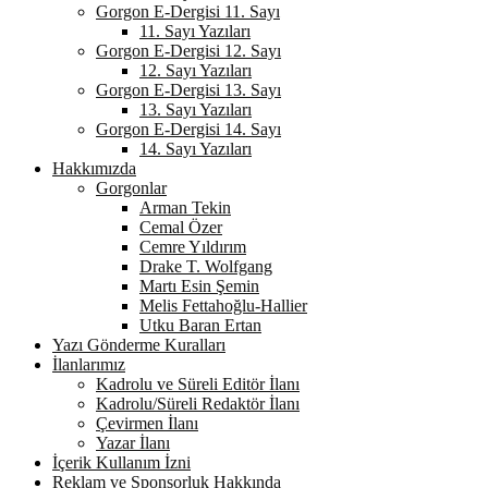
Gorgon E-Dergisi 11. Sayı
11. Sayı Yazıları
Gorgon E-Dergisi 12. Sayı
12. Sayı Yazıları
Gorgon E-Dergisi 13. Sayı
13. Sayı Yazıları
Gorgon E-Dergisi 14. Sayı
14. Sayı Yazıları
Hakkımızda
Gorgonlar
Arman Tekin
Cemal Özer
Cemre Yıldırım
Drake T. Wolfgang
Martı Esin Şemin
Melis Fettahoğlu-Hallier
Utku Baran Ertan
Yazı Gönderme Kuralları
İlanlarımız
Kadrolu ve Süreli Editör İlanı
Kadrolu/Süreli Redaktör İlanı
Çevirmen İlanı
Yazar İlanı
İçerik Kullanım İzni
Reklam ve Sponsorluk Hakkında