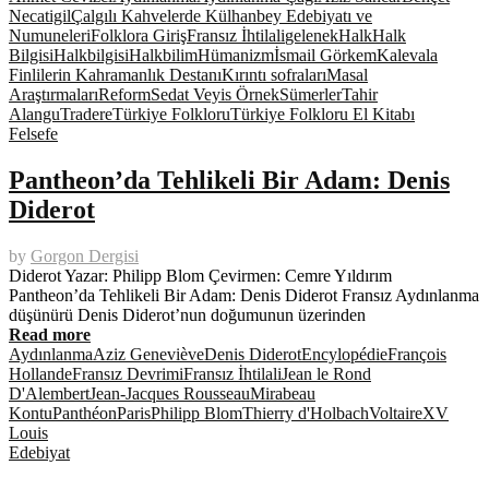
Necatigil
Çalgılı Kahvelerde Külhanbey Edebiyatı ve
Numuneleri
Folklora Giriş
Fransız İhtilali
gelenek
Halk
Halk
Bilgisi
Halkbilgisi
Halkbilim
Hümanizm
İsmail Görkem
Kalevala
Finlilerin Kahramanlık Destanı
Kırıntı sofraları
Masal
Araştırmaları
Reform
Sedat Veyis Örnek
Sümerler
Tahir
Alangu
Tradere
Türkiye Folkloru
Türkiye Folkloru El Kitabı
Felsefe
Pantheon’da Tehlikeli Bir Adam: Denis
Diderot
by
Gorgon Dergisi
Diderot Yazar: Philipp Blom Çevirmen: Cemre Yıldırım
Pantheon’da Tehlikeli Bir Adam: Denis Diderot Fransız Aydınlanma
düşünürü Denis Diderot’nun doğumunun üzerinden
Read more
Aydınlanma
Aziz Geneviève
Denis Diderot
Encylopédie
François
Hollande
Fransız Devrimi
Fransız İhtilali
Jean le Rond
D'Alembert
Jean-Jacques Rousseau
Mirabeau
Kontu
Panthéon
Paris
Philipp Blom
Thierry d'Holbach
Voltaire
XV
Louis
Edebiyat