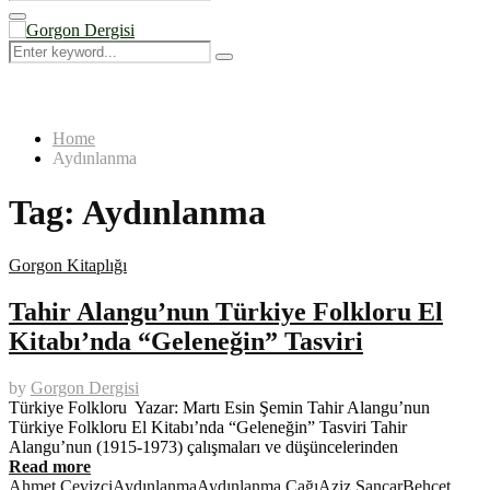
Search
for:
Primary
Menu
Search
Search
for:
Home
Aydınlanma
Tag:
Aydınlanma
Gorgon Kitaplığı
Tahir Alangu’nun Türkiye Folkloru El
Kitabı’nda “Geleneğin” Tasviri
by
Gorgon Dergisi
Türkiye Folkloru Yazar: Martı Esin Şemin Tahir Alangu’nun
Türkiye Folkloru El Kitabı’nda “Geleneğin” Tasviri Tahir
Alangu’nun (1915-1973) çalışmaları ve düşüncelerinden
Read more
Ahmet Cevizci
Aydınlanma
Aydınlanma Çağı
Aziz Sancar
Behçet