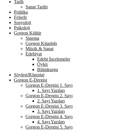
Tarih
Sanat Tarihi
Politika
Felsefe
Sosyoloji
Psikoloji
Gorgon Kültür
Sinema
Gorgon Kitaplığı
Müzik & Sanat
Edebiyat
Edebi İncelemeler
Öykü
Bilimkurgu
Söyleşi/Röportaj
Gorgon E-Dergisi
Gorgon E-Dergisi 1. Sayı
1. Sayı Yazıları
Gorgon E-Dergisi 2. Sayı
2. Sayı Yazıları
Gorgon E-Dergisi 3. Sayı
3. Sayı Yazıları
Gorgon E-Dergisi 4. Sayı
4. Sayı Yazıları
Gorgon E-Dergisi 5. Sayı