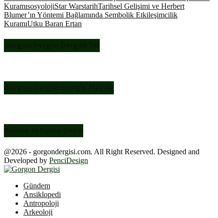
Kuramı
sosyoloji
Star Wars
tarih
Tarihsel Gelişimi ve Herbert
Blumer’ın Yöntemi Bağlamında Sembolik Etkileşimcilik
Kuramı
Utku Baran Ertan
Gorgon Dergisi Dergilik’te!
Gorgon Dergisi Google Play’de
Bizimle İletişime Geçin
@2026 - gorgondergisi.com. All Right Reserved. Designed and
Developed by
PenciDesign
Facebook
Twitter
Youtube
Gündem
Ansiklopedi
Antropoloji
Arkeoloji