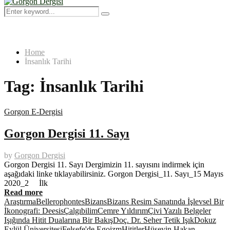
Menu
Search
Search
for:
Home
İnsanlık Tarihi
Tag:
İnsanlık Tarihi
Gorgon E-Dergisi
Gorgon Dergisi 11. Sayı
by
Gorgon Dergisi
Gorgon Dergisi 11. Sayı Dergimizin 11. sayısını indirmek için
aşağıdaki linke tıklayabilirsiniz. Gorgon Dergisi_11. Sayı_15 Mayıs
2020_2 İlk
Read more
Araştırma
Bellerophontes
Bizans
Bizans Resim Sanatında İşlevsel Bir
İkonografi: Deesis
Çalgıbilim
Cemre Yıldırım
Çivi Yazılı Belgeler
Işığında Hitit Dualarına Bir Bakış
Doç. Dr. Seher Tetik Işık
Dokuz
Eylül Üniversitesi
Felsefe'de Egoizm
Hititler
Hüseyin Hakan