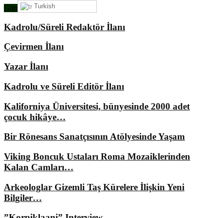
Turkish
Gündemimizde Ne Var?
Kadrolu/Süreli Redaktör İlanı
Çevirmen İlanı
Yazar İlanı
Kadrolu ve Süreli Editör İlanı
Kaliforniya Üniversitesi, bünyesinde 2000 adet
çocuk hikâye…
Bir Rönesans Sanatçısının Atölyesinde Yaşam
Viking Boncuk Ustaları Roma Mozaiklerinden
Kalan Camları…
Arkeologlar Gizemli Taş Kürelere İlişkin Yeni
Bilgiler…
”Korpiklaani” Interview