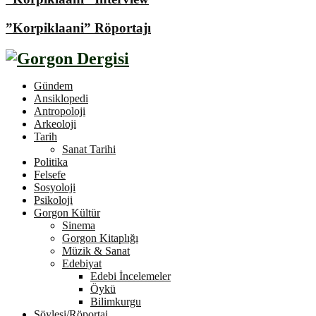
”Korpiklaani” Röportajı
Gündem
Ansiklopedi
Antropoloji
Arkeoloji
Tarih
Sanat Tarihi
Politika
Felsefe
Sosyoloji
Psikoloji
Gorgon Kültür
Sinema
Gorgon Kitaplığı
Müzik & Sanat
Edebiyat
Edebi İncelemeler
Öykü
Bilimkurgu
Söyleşi/Röportaj