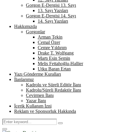
Gorgon E-Dergisi 13. Sayı
13. Sayı Yazıları
Gorgon E-Dergisi 14. Sayı
14. Sayı Yazıları
Hakkımızda
Gorgonlar
Arman Tekin
Cemal Özer
Cemre Yıldırım
Drake T. Wolfgang
Martı Esin Şemin
Melis Fettahoğlu-Hallier
Utku Baran Ertan
Yazı Gönderme Kuralları
İlanlarımız
Kadrolu ve Süreli Editör İlanı
Kadrolu/Süreli Redaktör İlanı
Çevirmen İlanı
Yazar İlanı
İçerik Kullanım İzni
Reklam ve Sponsorluk Hakkında
Search
Search
for:
Primary