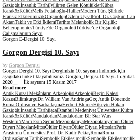
Gazioğlu
İnsanlık Tarihi
İyilikten Gelen Kötülükler
Kübra
Karaköz
Kültür
Melis Fettahoğlu-Hallier
Modern Türk Şiirinde
Fransız Etkileri
müzik
Organoloji
Özlem Uysal
Prof. Dr. Coşkun Can
Aktan
Taklit ve Etki İkilemi
Tarihte Melankolik Bir Kişilik:
Bellerophontes
Türkiye'de Organoloji
Türkiye’de Organoloji
Çalışmalarının Seyri
Gorgon E-Dergisi 10. Sayı
Gorgon Dergisi 10. Sayı
by
Gorgon Dergisi
Gorgon Dergisi 10. Sayı Dergimizin 10. sayısını indirmek için
aşağıdaki linke tıklayabilirsiniz. Gorgon_Dergisi-10.Sayı-15-Şubat-
2020__ İlk sayısını 15 Kasım 2017
Read more
Antik Kutsal Mekânların Arkeolojisi
Arkeoloji
Beçin Kalesi
Kazısı
Bilimkurgu
Dr. William Van Andringa
Geç Antik Dönemde
Roma Ordusu ve Barbarlaşma
Herbert Blumer
Hüseyin Hakan
Gazioğlu
İnsanlık Tarihi
işgal
İstanbul Medeniyet Üniversitesi
Kübra
Karaköz
Kültür
Mandalorian
Mandalorian: Bir Star Wars
Western’i
Martı Esin Şemin
Mezopotamya
Mezopotamya’nın Ölüler
Diyarı Mitosları
Mitos
Ölüler Diyarı
Ölüler Diyarı Mitosları
Paris
Araştırma Üniversitesi
Prof. Dr. Kadir Pektaş
Roma
Roma
Ordusu
Sanat Tarihi
Sembolik Etkileşimcilik
Sembolik Etkileşimcilik