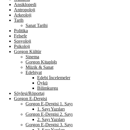
Ansiklopedi
Antropoloji
Arkeoloji
Tarih
Sanat Tarihi
Politika
Felsefe
Sosyoloji
Psikoloji
Gorgon Kültür
Sinema
Gorgon Kitaplığı
Müzik & Sanat
Edebiyat
Edebi İncelemeler
Öykü
Bilimkurgu
Söyleşi/Röportaj
Gorgon E-Dergisi
Gorgon E-Dergisi 1. Sayı
1. Sayı Yazıları
Gorgon E-Dergisi 2. Sayı
2. Sayı Yazıları
Gorgon E-Dergisi 3. Sayı
3. Sayı Yazıları