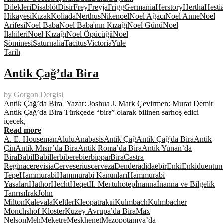
Dilekleri
Dísablót
Disir
Frey
Freyja
Frigg
Germania
Herstory
Hertha
Hesti
Hikayesi
Kızak
Koliada
Nerthus
Nike
noel
Noel Ağacı
Noel Anne
Noel
Arifesi
Noel Baba
Noel Baba'nın Kızağı
Noel Günü
Noel
İlahileri
Noel Kızağı
Noel Öpücüğü
Noel
Şöminesi
Saturnalia
Tacitus
Victoria
Yule
Tarih
Antik Çağ’da Bira
by
Gorgon Dergisi
Antik Çağ’da Bira Yazar: Joshua J. Mark Çevirmen: Murat Demir
Antik Çağ’da Bira Türkçede “bira” olarak bilinen sarhoş edici
içecek,
Read more
A. E. Houseman
Alulu
Anabasis
Antik Çağ
Antik Çağ'da Bira
Antik
Çin
Antik Mısır’da Bira
Antik Roma’da Bira
Antik Yunan’da
Bira
Babil
Babiller
bibere
bier
bippar
Bira
Castra
Regina
cerevisia
Cerveserius
cerveza
Dendera
dida
ebir
Enki
Enkidu
entu
Tepe
Hammurabi
Hammurabi Kanunları
Hammurabi
Yasaları
Hathor
Hecht
Heqet
II. Mentuhotep
İnanna
İnanna ve Bilgelik
Tanrısı
Irak
John
Milton
Kalevala
Keltler
Kleopatra
kui
Kulmbach
Kulmbacher
Monchshof Kloster
Kuzey Avrupa’da Bira
Max
Nelson
Meh
Meketre
Meskhenet
Mezopotamya’da