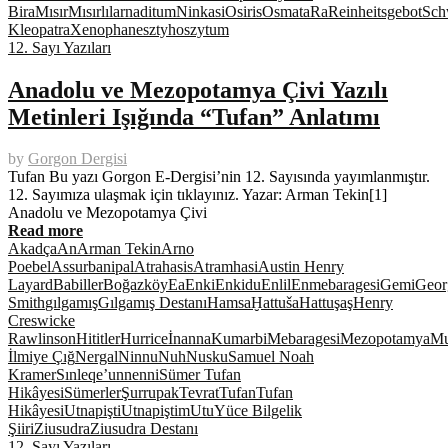
Bira
Mısır
Mısırlılar
naditum
Ninkasi
Osiris
Osmata
Ra
Reinheitsgebot
Sch
Kleopatra
Xenophanes
ztyhos
zytum
12. Sayı Yazıları
Anadolu ve Mezopotamya Çivi Yazılı
Metinleri Işığında “Tufan” Anlatımı
by
Gorgon Dergisi
Tufan Bu yazı Gorgon E-Dergisi’nin 12. Sayısında yayımlanmıştır.
12. Sayımıza ulaşmak için tıklayınız. Yazar: Arman Tekin[1]
Anadolu ve Mezopotamya Çivi
Read more
Akadça
An
Arman Tekin
Arno
Poebel
Assurbanipal
Atrahasis
Atramhasi
Austin Henry
Layard
Babiller
Boğazköy
Ea
Enki
Enkidu
Enlil
Enmebaragesi
Gemi
Geor
Smith
gılgamış
Gılgamış Destanı
Hamsa
Ḫattuša
Hattuşaş
Henry
Creswicke
Rawlinson
Hititler
Hurrice
İnanna
Kumarbi
Mebaragesi
Mezopotamya
Mu
İlmiye Çığ
Nergal
Ninnu
Nuh
Nusku
Samuel Noah
Kramer
Sınleqe’unnenni
Sümer Tufan
Hikâyesi
Sümerler
Şurrupak
Tevrat
Tufan
Tufan
Hikâyesi
Utnapişti
Utnapiştim
Utu
Yüce Bilgelik
Şiiri
Ziusudra
Ziusudra Destanı
12. Sayı Yazıları