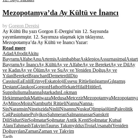
Mezopotamya’da Ay Kültü ve İnancı
by
Gorgon Dergisi
Ay Kültü Bu yazı Gorgon E-Dergisi’nin 12. Sayısında
yayımlanmıştır. 12. Sayımıza ulaşmak için tıklayınız.
Mezopotamya’da Ay Kültü ve İnancı Yazar:
Read more
Adad
Afrodit
Akitu
Bayramı
Alfabe
Anu
Artemis
Asimbabbar
Asklepios
Assurnasirpal
Astart
Bayramı
Ay İnancı
Ay Kültü
Ay ve Alfabe
Ay ve Bereket
Ay ve Dil
Ay
ve Kadın
Ay ve Ölüm
Ay ve Su
Ay ve Yeniden Doğuş
Ay ve
Yılan
Bereket
Branchard
Demeter
dil
Dio
Cassius
Ea
Enlil
Erinye
Eskatoloji
Essesu Ritüeli
gılgamış
Gılgamış
Destanı
Glaukos
Gorgon
Hathor
Hekate
Hilal
Hititler
I.
Şuppiluliuma
İnanna
İştar
kadın
Lokman
Hekim
marduk
Mattiwaza
Medusa
Metcezir
Mezopotamya
Mezopotamya
Ay
Minos
Moira
Namburbi Ritüeli
Nanna
Nanna-
Sin
Naramsin
Ningişzida
Ninlil
Nisannu
Nusku
Olimpia
ölüm
Paleolitik
Çağ
Pasiphane
Polyikos
Şahmeran
Salmannassar
Sanskrit
Dili
Siduri
Sin
Soğmatar
Soğmatar Antik Kenti
Soğmatar Kutsal
Alanı
Tahmasb
Takvim
Taurus Takımyıldızı
Troia
Ursanabi
Yeniden
Doğuş
yılan
Zaman
Zaman ve Takvim
Tarih