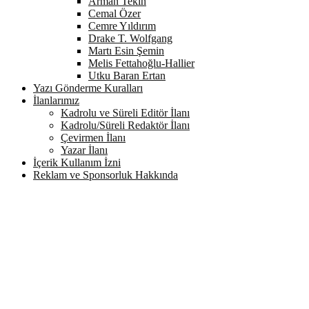
Arman Tekin
Cemal Özer
Cemre Yıldırım
Drake T. Wolfgang
Martı Esin Şemin
Melis Fettahoğlu-Hallier
Utku Baran Ertan
Yazı Gönderme Kuralları
İlanlarımız
Kadrolu ve Süreli Editör İlanı
Kadrolu/Süreli Redaktör İlanı
Çevirmen İlanı
Yazar İlanı
İçerik Kullanım İzni
Reklam ve Sponsorluk Hakkında