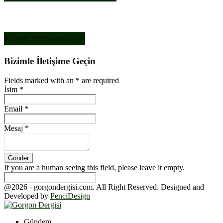
Bizimle İletişime Geçin
Bizimle İletişime Geçin
Fields marked with an
*
are required
İsim
*
Email
*
Mesaj
*
If you are a human seeing this field, please leave it empty.
@2026 - gorgondergisi.com. All Right Reserved. Designed and
Developed by
PenciDesign
Facebook
Twitter
Youtube
Gündem