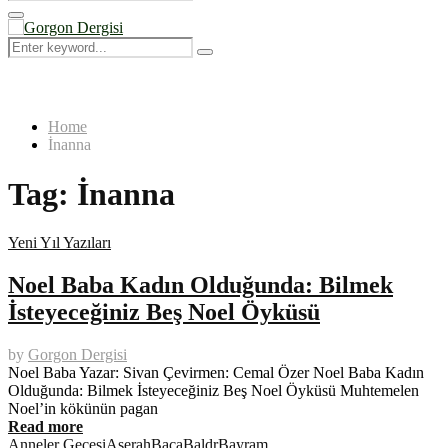
Search
for:
Primary
Menu
Search
Search
for:
Home
İnanna
Tag:
İnanna
Yeni Yıl Yazıları
Noel Baba Kadın Olduğunda: Bilmek
İsteyeceğiniz Beş Noel Öyküsü
by
Gorgon Dergisi
Noel Baba Yazar: Sivan Çevirmen: Cemal Özer Noel Baba Kadın
Olduğunda: Bilmek İsteyeceğiniz Beş Noel Öyküsü Muhtemelen
Noel’in kökünün pagan
Read more
Anneler Gecesi
Aşerah
Baca
Baldr
Bayram