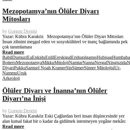
Mezopotamya’nın Ölüler Diyarı
Mitosları
by
Gorgon Dergisi
Yazar: Kübra Karaköz Mezopotamya’nın Ölüler Diyarı Mitosları
İnsan zihnini meşgul eden ve sosyokültürel ve inanç bağlamında pek
çok tanımlaması
Read more
Babil
Dumuzi
Ea
Enkidu
Enlil
Ereşkigal
Eridu
gılgamış
Hubişag
Humbaba
Bottero
Mezopotamya
Mikku
Mitoloji
Namtar
Nanna
Nergal
Ningişzida
N
Diyarı
Pukku
Samuel Noah Kramer
Sin
Sümer
Sümer Mitolojisi
Ur-
Nammu
Uruk
Arkeoloji
Ölüler Diyarı ve İnanna’nın Ölüler
Diyarı’na İnişi
by
Gorgon Dergisi
Yazar: Kübra Karaköz Eski Çağlardan beri insan düşüncesinde yer
alan kutsal fakat bir o kadar da gidilmek istenmeyen yegâne mekân:
Read more