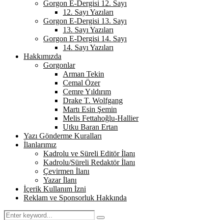
Gorgon E-Dergisi 12. Sayı
12. Sayı Yazıları
Gorgon E-Dergisi 13. Sayı
13. Sayı Yazıları
Gorgon E-Dergisi 14. Sayı
14. Sayı Yazıları
Hakkımızda
Gorgonlar
Arman Tekin
Cemal Özer
Cemre Yıldırım
Drake T. Wolfgang
Martı Esin Şemin
Melis Fettahoğlu-Hallier
Utku Baran Ertan
Yazı Gönderme Kuralları
İlanlarımız
Kadrolu ve Süreli Editör İlanı
Kadrolu/Süreli Redaktör İlanı
Çevirmen İlanı
Yazar İlanı
İçerik Kullanım İzni
Reklam ve Sponsorluk Hakkında
Search