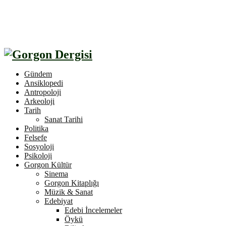
Gündem
Ansiklopedi
Antropoloji
Arkeoloji
Tarih
Sanat Tarihi
Politika
Felsefe
Sosyoloji
Psikoloji
Gorgon Kültür
Sinema
Gorgon Kitaplığı
Müzik & Sanat
Edebiyat
Edebi İncelemeler
Öykü