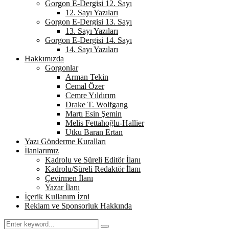
Gorgon E-Dergisi 12. Sayı
12. Sayı Yazıları
Gorgon E-Dergisi 13. Sayı
13. Sayı Yazıları
Gorgon E-Dergisi 14. Sayı
14. Sayı Yazıları
Hakkımızda
Gorgonlar
Arman Tekin
Cemal Özer
Cemre Yıldırım
Drake T. Wolfgang
Martı Esin Şemin
Melis Fettahoğlu-Hallier
Utku Baran Ertan
Yazı Gönderme Kuralları
İlanlarımız
Kadrolu ve Süreli Editör İlanı
Kadrolu/Süreli Redaktör İlanı
Çevirmen İlanı
Yazar İlanı
İçerik Kullanım İzni
Reklam ve Sponsorluk Hakkında
Search