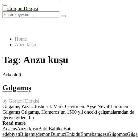
Search
for:
Primary
Menu
Search
Search
for:
Home
Anzu kuşu
Tag:
Anzu kuşu
Arkeoloji
Gılgamış
by
Gorgon Dergisi
Gılgamış Yazar: Joshua J. Mark Çevirmen: Ayşe Neval Türkmen
Gılgamış Gılgamış, Homeros’un 1500 yıl önceki çalışmalarından da
geriye giden, bu
Read more
Aeacus
Anzu kuşu
Babil
Babilce
Batı
edebiyatı
Bilgamış
demon
Dumuzi
Enkidu
Enmebaragesi
Gilgomos
Gılg