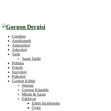
Gündem
Ansiklopedi
Antropoloji
Arkeoloji
Tarih
Sanat Tarihi
Politika
Felsefe
Sosyoloji
Psikoloji
Gorgon Kültür
Sinema
Gorgon Kitaplığı
Müzik & Sanat
Edebiyat
Edebi İncelemeler
Öykü