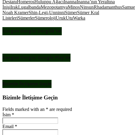
Destanı
Homeros
Huluppu Ağacı
İnanna
İnanna’nın Yeraltına
İnişi
Irak
Lugalbanda
Mezopotamya
Minos
Ninsun
Rhadamanthus
Samue
Noah Kramer
Shin-Legi-Unninni
Sümer
Sümer Kral
Listeleri
Sümerler
Sümeroloji
Uruk
Utu
Warka
Gorgon Dergisi Dergilik’te!
Gorgon Dergisi Google Play’de
Bizimle İletişime Geçin
Bizimle İletişime Geçin
Fields marked with an
*
are required
İsim
*
Email
*