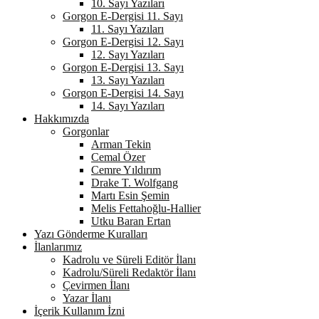
10. Sayı Yazıları
Gorgon E-Dergisi 11. Sayı
11. Sayı Yazıları
Gorgon E-Dergisi 12. Sayı
12. Sayı Yazıları
Gorgon E-Dergisi 13. Sayı
13. Sayı Yazıları
Gorgon E-Dergisi 14. Sayı
14. Sayı Yazıları
Hakkımızda
Gorgonlar
Arman Tekin
Cemal Özer
Cemre Yıldırım
Drake T. Wolfgang
Martı Esin Şemin
Melis Fettahoğlu-Hallier
Utku Baran Ertan
Yazı Gönderme Kuralları
İlanlarımız
Kadrolu ve Süreli Editör İlanı
Kadrolu/Süreli Redaktör İlanı
Çevirmen İlanı
Yazar İlanı
İçerik Kullanım İzni