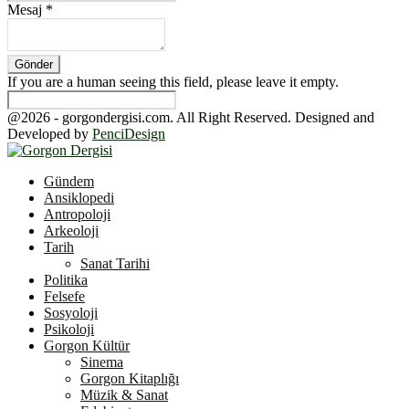
Mesaj
*
If you are a human seeing this field, please leave it empty.
@2026 - gorgondergisi.com. All Right Reserved. Designed and
Developed by
PenciDesign
Facebook
Twitter
Youtube
Gündem
Ansiklopedi
Antropoloji
Arkeoloji
Tarih
Sanat Tarihi
Politika
Felsefe
Sosyoloji
Psikoloji
Gorgon Kültür
Sinema
Gorgon Kitaplığı
Müzik & Sanat