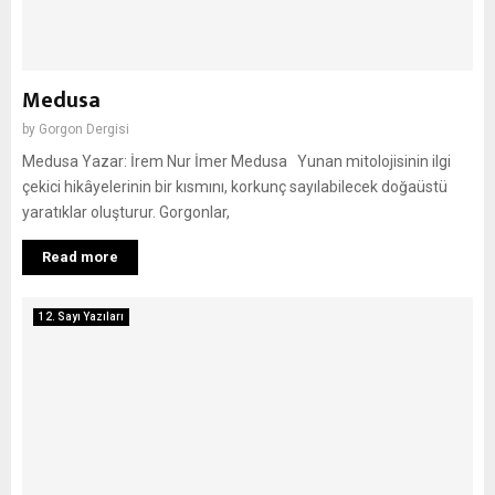
Medusa
by
Gorgon Dergisi
Medusa Yazar: İrem Nur İmer Medusa Yunan mitolojisinin ilgi
çekici hikâyelerinin bir kısmını, korkunç sayılabilecek doğaüstü
yaratıklar oluşturur. Gorgonlar,
Read more
12. Sayı Yazıları