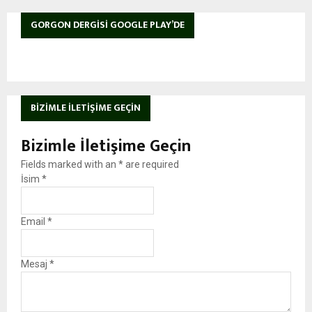
GORGON DERGISI GOOGLE PLAY’DE
BIZIMLE İLETIŞIME GEÇIN
Bizimle İletişime Geçin
Fields marked with an
*
are required
İsim
*
Email
*
Mesaj
*