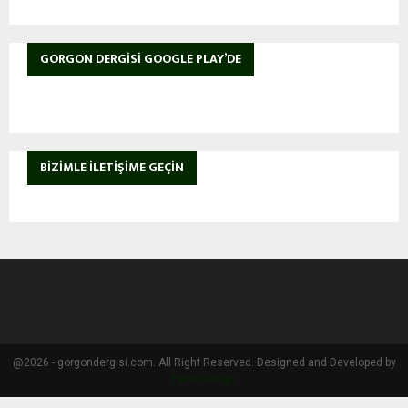
GORGON DERGISI GOOGLE PLAY’DE
BIZIMLE İLETIŞIME GEÇIN
@2026 - gorgondergisi.com. All Right Reserved. Designed and Developed by
PenciDesign