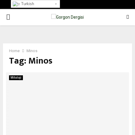
Turkish
PRIMARY
MENU
Home
Minos
Tag:
Minos
Mitoloji