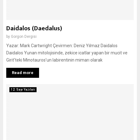
Daidalos (Daedalus)
by
Gorgon Dergisi
Yazar: Mark Cartwright Çevirmen: Deniz Yılmaz Daidalos
Daidalos Yunan mitolojisinde, zekice icatlar yapan bir mucit ve
Girit’teki Minotauros’un labirentinin mimarı olarak
Read more
12. Sayı Yazıları