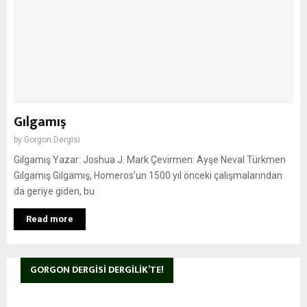
Gılgamış
by
Gorgon Dergisi
Gılgamış Yazar: Joshua J. Mark Çevirmen: Ayşe Neval Türkmen
Gılgamış Gılgamış, Homeros’un 1500 yıl önceki çalışmalarından
da geriye giden, bu
Read more
GORGON DERGISI DERGILIK’TE!