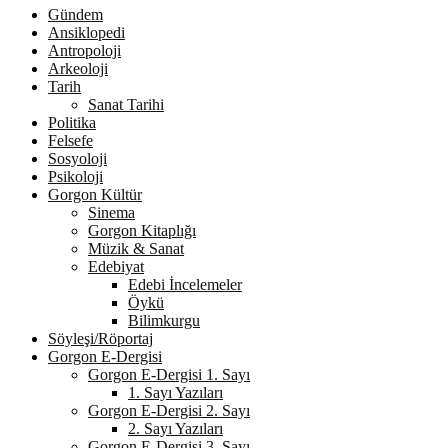
Gündem
Ansiklopedi
Antropoloji
Arkeoloji
Tarih
Sanat Tarihi
Politika
Felsefe
Sosyoloji
Psikoloji
Gorgon Kültür
Sinema
Gorgon Kitaplığı
Müzik & Sanat
Edebiyat
Edebi İncelemeler
Öykü
Bilimkurgu
Söyleşi/Röportaj
Gorgon E-Dergisi
Gorgon E-Dergisi 1. Sayı
1. Sayı Yazıları
Gorgon E-Dergisi 2. Sayı
2. Sayı Yazıları
Gorgon E-Dergisi 3. Sayı