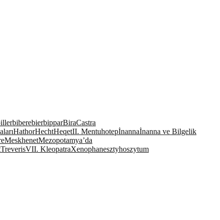
ller
bibere
bier
bippar
Bira
Castra
ları
Hathor
Hecht
Heqet
II. Mentuhotep
İnanna
İnanna ve Bilgelik
re
Meskhenet
Mezopotamya’da
t
Treveris
VII. Kleopatra
Xenophanes
ztyhos
zytum