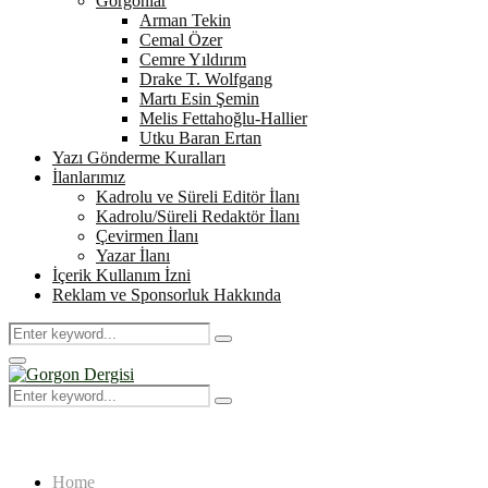
Gorgonlar
Arman Tekin
Cemal Özer
Cemre Yıldırım
Drake T. Wolfgang
Martı Esin Şemin
Melis Fettahoğlu-Hallier
Utku Baran Ertan
Yazı Gönderme Kuralları
İlanlarımız
Kadrolu ve Süreli Editör İlanı
Kadrolu/Süreli Redaktör İlanı
Çevirmen İlanı
Yazar İlanı
İçerik Kullanım İzni
Reklam ve Sponsorluk Hakkında
Search
Search
for:
Primary
Menu
Search
Search
for:
Home