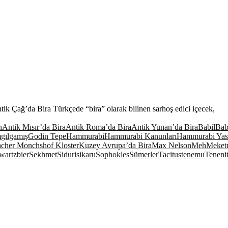
k Çağ’da Bira Türkçede “bira” olarak bilinen sarhoş edici içecek,
n
Antik Mısır’da Bira
Antik Roma’da Bira
Antik Yunan’da Bira
Babil
Babi
m
gılgamış
Godin Tepe
Hammurabi
Hammurabi Kanunları
Hammurabi Yasa
cher Monchshof Kloster
Kuzey Avrupa’da Bira
Max Nelson
Meh
Meket
wartzbier
Sekhmet
Siduri
sikaru
Sophokles
Sümerler
Tacitus
tenemu
Teneni