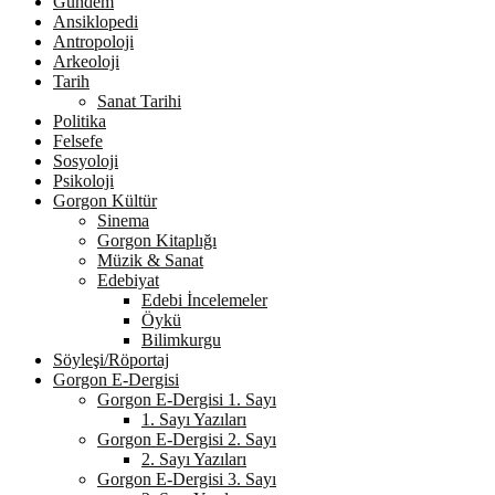
Gündem
Ansiklopedi
Antropoloji
Arkeoloji
Tarih
Sanat Tarihi
Politika
Felsefe
Sosyoloji
Psikoloji
Gorgon Kültür
Sinema
Gorgon Kitaplığı
Müzik & Sanat
Edebiyat
Edebi İncelemeler
Öykü
Bilimkurgu
Söyleşi/Röportaj
Gorgon E-Dergisi
Gorgon E-Dergisi 1. Sayı
1. Sayı Yazıları
Gorgon E-Dergisi 2. Sayı
2. Sayı Yazıları
Gorgon E-Dergisi 3. Sayı