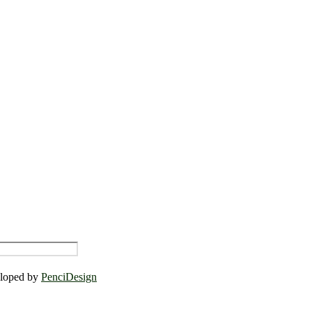
eloped by
PenciDesign