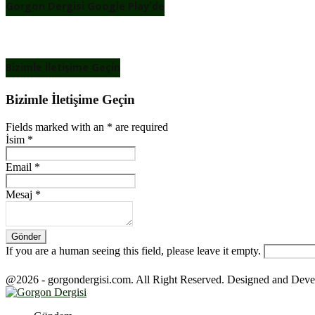
Gorgon Dergisi Google Play’de
Bizimle İletişime Geçin
Bizimle İletişime Geçin
Fields marked with an
*
are required
İsim
*
Email
*
Mesaj
*
If you are a human seeing this field, please leave it empty.
@2026 - gorgondergisi.com. All Right Reserved. Designed and Dev
Facebook
Twitter
Youtube