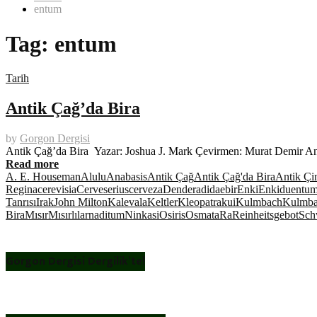
entum
Tag:
entum
Tarih
Antik Çağ’da Bira
by
Gorgon Dergisi
Antik Çağ’da Bira Yazar: Joshua J. Mark Çevirmen: Murat Demir Anti
Read more
A. E. Houseman
Alulu
Anabasis
Antik Çağ
Antik Çağ'da Bira
Antik Çi
Regina
cerevisia
Cerveserius
cerveza
Dendera
dida
ebir
Enki
Enkidu
entu
Tanrısı
Irak
John Milton
Kalevala
Keltler
Kleopatra
kui
Kulmbach
Kulmba
Bira
Mısır
Mısırlılar
naditum
Ninkasi
Osiris
Osmata
Ra
Reinheitsgebot
Sch
Gorgon Dergisi Dergilik’te!