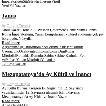
İmparatorluğu
Şiir
Sürgün
Theseus
Virgil
Yeni Yıl Yazıları
Janus
by
Gorgon Dergisi
Janus Yazar: Donald L. Wasson Çevirmen: Deniz Yılmaz Janus
Roma İmparatorluğu, Yunan komşularının kültürel etkilerine çok şey
borçluydu. Yüzyıllar
Read more
Argiletum
Augustus
diuom deo
Forum
Hestia
Janus
Julius
Caesar
Juno
Ocak
Panteon
Roma
Roma Dini
Roma
Mitolojisi
Romalılar
Romulus
Sabine
Sabine Kadınları
Yeni
yıl
Yılbaşı
Yunan Mitolojisi
Yunanlar
12. Sayı Yazıları
Mezopotamya’da Ay Kültü ve İnancı
by
Gorgon Dergisi
Ay Kültü Bu yazı Gorgon E-Dergisi’nin 12. Sayısında
yayımlanmıştır. 12. Sayımıza ulaşmak için tıklayınız.
Mezopotamya’da Ay Kültü ve İnancı Yazar:
Read more
Adad
Afrodit
Akitu