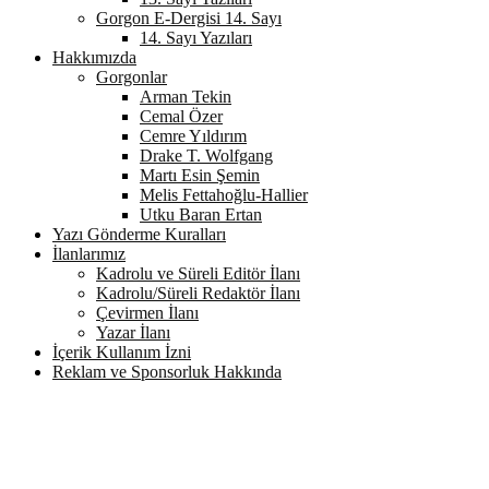
Gorgon E-Dergisi 14. Sayı
14. Sayı Yazıları
Hakkımızda
Gorgonlar
Arman Tekin
Cemal Özer
Cemre Yıldırım
Drake T. Wolfgang
Martı Esin Şemin
Melis Fettahoğlu-Hallier
Utku Baran Ertan
Yazı Gönderme Kuralları
İlanlarımız
Kadrolu ve Süreli Editör İlanı
Kadrolu/Süreli Redaktör İlanı
Çevirmen İlanı
Yazar İlanı
İçerik Kullanım İzni
Reklam ve Sponsorluk Hakkında