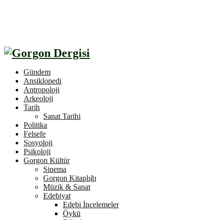
Gündem
Ansiklopedi
Antropoloji
Arkeoloji
Tarih
Sanat Tarihi
Politika
Felsefe
Sosyoloji
Psikoloji
Gorgon Kültür
Sinema
Gorgon Kitaplığı
Müzik & Sanat
Edebiyat
Edebi İncelemeler
Öykü