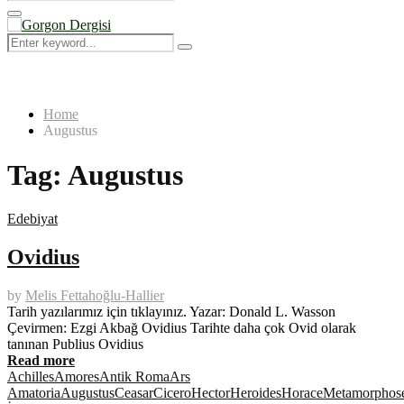
Search
for:
Primary
Menu
Search
Search
for:
Home
Augustus
Tag:
Augustus
Edebiyat
Ovidius
by
Melis Fettahoğlu-Hallier
Tarih yazılarımız için tıklayınız. Yazar: Donald L. Wasson
Çevirmen: Ezgi Akbağ Ovidius Tarihte daha çok Ovid olarak
tanınan Publius Ovidius
Read more
Achilles
Amores
Antik Roma
Ars
Amatoria
Augustus
Ceasar
Cicero
Hector
Heroides
Horace
Metamorphos