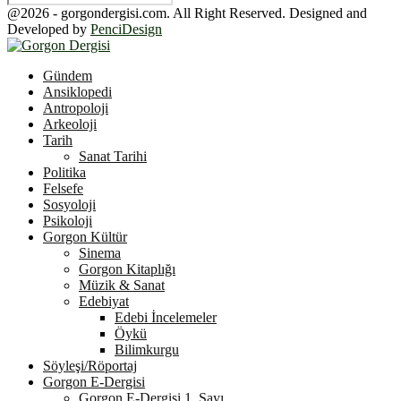
@2026 - gorgondergisi.com. All Right Reserved. Designed and
Developed by
PenciDesign
Facebook
Twitter
Youtube
Gündem
Ansiklopedi
Antropoloji
Arkeoloji
Tarih
Sanat Tarihi
Politika
Felsefe
Sosyoloji
Psikoloji
Gorgon Kültür
Sinema
Gorgon Kitaplığı
Müzik & Sanat
Edebiyat
Edebi İncelemeler
Öykü
Bilimkurgu
Söyleşi/Röportaj
Gorgon E-Dergisi
Gorgon E-Dergisi 1. Sayı