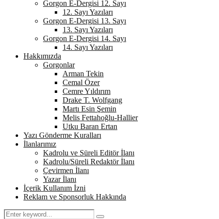
Gorgon E-Dergisi 12. Sayı
12. Sayı Yazıları
Gorgon E-Dergisi 13. Sayı
13. Sayı Yazıları
Gorgon E-Dergisi 14. Sayı
14. Sayı Yazıları
Hakkımızda
Gorgonlar
Arman Tekin
Cemal Özer
Cemre Yıldırım
Drake T. Wolfgang
Martı Esin Şemin
Melis Fettahoğlu-Hallier
Utku Baran Ertan
Yazı Gönderme Kuralları
İlanlarımız
Kadrolu ve Süreli Editör İlanı
Kadrolu/Süreli Redaktör İlanı
Çevirmen İlanı
Yazar İlanı
İçerik Kullanım İzni
Reklam ve Sponsorluk Hakkında
Search