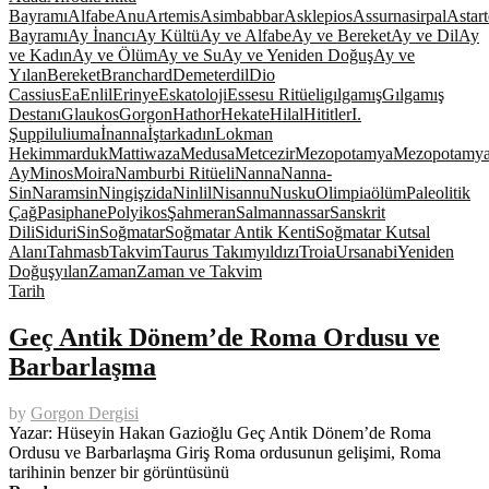
Bayramı
Alfabe
Anu
Artemis
Asimbabbar
Asklepios
Assurnasirpal
Astart
Bayramı
Ay İnancı
Ay Kültü
Ay ve Alfabe
Ay ve Bereket
Ay ve Dil
Ay
ve Kadın
Ay ve Ölüm
Ay ve Su
Ay ve Yeniden Doğuş
Ay ve
Yılan
Bereket
Branchard
Demeter
dil
Dio
Cassius
Ea
Enlil
Erinye
Eskatoloji
Essesu Ritüeli
gılgamış
Gılgamış
Destanı
Glaukos
Gorgon
Hathor
Hekate
Hilal
Hititler
I.
Şuppiluliuma
İnanna
İştar
kadın
Lokman
Hekim
marduk
Mattiwaza
Medusa
Metcezir
Mezopotamya
Mezopotamya
Ay
Minos
Moira
Namburbi Ritüeli
Nanna
Nanna-
Sin
Naramsin
Ningişzida
Ninlil
Nisannu
Nusku
Olimpia
ölüm
Paleolitik
Çağ
Pasiphane
Polyikos
Şahmeran
Salmannassar
Sanskrit
Dili
Siduri
Sin
Soğmatar
Soğmatar Antik Kenti
Soğmatar Kutsal
Alanı
Tahmasb
Takvim
Taurus Takımyıldızı
Troia
Ursanabi
Yeniden
Doğuş
yılan
Zaman
Zaman ve Takvim
Tarih
Geç Antik Dönem’de Roma Ordusu ve
Barbarlaşma
by
Gorgon Dergisi
Yazar: Hüseyin Hakan Gazioğlu Geç Antik Dönem’de Roma
Ordusu ve Barbarlaşma Giriş Roma ordusunun gelişimi, Roma
tarihinin benzer bir görüntüsünü