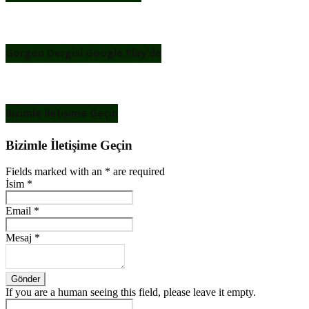
Gorgon Dergisi Google Play’de
Bizimle İletişime Geçin
Bizimle İletişime Geçin
Fields marked with an
*
are required
İsim
*
Email
*
Mesaj
*
If you are a human seeing this field, please leave it empty.