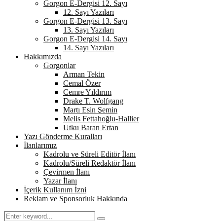
Gorgon E-Dergisi 12. Sayı
12. Sayı Yazıları
Gorgon E-Dergisi 13. Sayı
13. Sayı Yazıları
Gorgon E-Dergisi 14. Sayı
14. Sayı Yazıları
Hakkımızda
Gorgonlar
Arman Tekin
Cemal Özer
Cemre Yıldırım
Drake T. Wolfgang
Martı Esin Şemin
Melis Fettahoğlu-Hallier
Utku Baran Ertan
Yazı Gönderme Kuralları
İlanlarımız
Kadrolu ve Süreli Editör İlanı
Kadrolu/Süreli Redaktör İlanı
Çevirmen İlanı
Yazar İlanı
İçerik Kullanım İzni
Reklam ve Sponsorluk Hakkında
Search