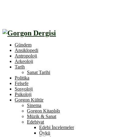
Gündem
Ansiklopedi
Antropoloji
Arkeoloji
Tarih
Sanat Tarihi
Politika
Felsefe
Sosyoloji
Psikoloji
Gorgon Kültür
Sinema
Gorgon Kitaplığı
Müzik & Sanat
Edebiyat
Edebi İncelemeler
Öykü