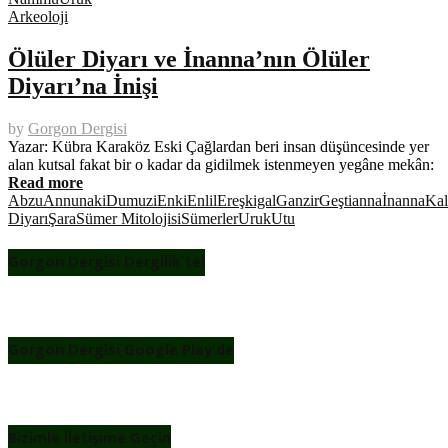
Arkeoloji
Ölüler Diyarı ve İnanna’nın Ölüler
Diyarı’na İnişi
by
Gorgon Dergisi
Yazar: Kübra Karaköz Eski Çağlardan beri insan düşüncesinde yer
alan kutsal fakat bir o kadar da gidilmek istenmeyen yegâne mekân:
Read more
Abzu
Annunaki
Dumuzi
Enki
Enlil
Ereşkigal
Ganzir
Geştianna
İnanna
Kal
Diyarı
Şara
Sümer Mitolojisi
Sümerler
Uruk
Utu
Gorgon Dergisi Dergilik’te!
Gorgon Dergisi Google Play’de
Bizimle İletişime Geçin