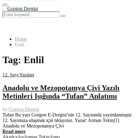
Search
for:
Primary
Menu
Search
Search
for:
Home
Enlil
Tag:
Enlil
12. Sayı Yazıları
Anadolu ve Mezopotamya Çivi Yazılı
Metinleri Işığında “Tufan” Anlatımı
by
Gorgon Dergisi
Tufan Bu yazı Gorgon E-Dergisi’nin 12. Sayısında yayımlanmıştır.
12. Sayımıza ulaşmak için tıklayınız. Yazar: Arman Tekin[1]
Anadolu ve Mezopotamya Çivi
Read more
Akadça
An
Arman Tekin
Arno