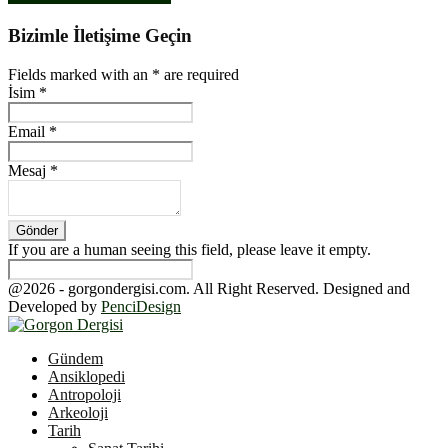
Bizimle İletişime Geçin
Fields marked with an
*
are required
İsim
*
Email
*
Mesaj
*
If you are a human seeing this field, please leave it empty.
@2026 - gorgondergisi.com. All Right Reserved. Designed and
Developed by
PenciDesign
Facebook
Twitter
Youtube
Gündem
Ansiklopedi
Antropoloji
Arkeoloji
Tarih