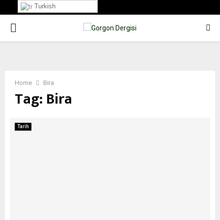
Turkish
PRIMARY
MENU
Home
Bira
Tag:
Bira
Tarih