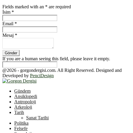
Fields marked with an
*
are required
İsim
*
Email
*
Mesaj
*
If you are a human seeing this field, please leave it empty.
@2026 - gorgondergisi.com. All Right Reserved. Designed and
Developed by
PenciDesign
Facebook
Twitter
Youtube
Gündem
Ansiklopedi
Antropoloji
Arkeoloji
Tarih
Sanat Tarihi
Politika
Felsefe