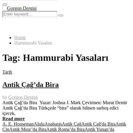
Search
for:
Primary
Menu
Search
Search
for:
Home
Hammurabi Yasaları
Tag:
Hammurabi Yasaları
Tarih
Antik Çağ’da Bira
by
Gorgon Dergisi
Antik Çağ’da Bira Yazar: Joshua J. Mark Çevirmen: Murat Demir
Antik Çağ’da Bira Türkçede “bira” olarak bilinen sarhoş edici
içecek,
Read more
A. E. Houseman
Alulu
Anabasis
Antik Çağ
Antik Çağ'da Bira
Antik
Çin
Antik Mısır’da Bira
Antik Roma’da Bira
Antik Yunan’da