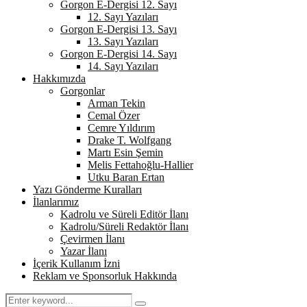
Gorgon E-Dergisi 12. Sayı
12. Sayı Yazıları
Gorgon E-Dergisi 13. Sayı
13. Sayı Yazıları
Gorgon E-Dergisi 14. Sayı
14. Sayı Yazıları
Hakkımızda
Gorgonlar
Arman Tekin
Cemal Özer
Cemre Yıldırım
Drake T. Wolfgang
Martı Esin Şemin
Melis Fettahoğlu-Hallier
Utku Baran Ertan
Yazı Gönderme Kuralları
İlanlarımız
Kadrolu ve Süreli Editör İlanı
Kadrolu/Süreli Redaktör İlanı
Çevirmen İlanı
Yazar İlanı
İçerik Kullanım İzni
Reklam ve Sponsorluk Hakkında
Search