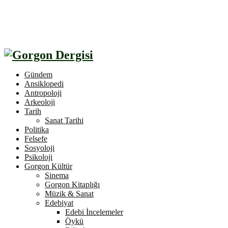
Gündem
Ansiklopedi
Antropoloji
Arkeoloji
Tarih
Sanat Tarihi
Politika
Felsefe
Sosyoloji
Psikoloji
Gorgon Kültür
Sinema
Gorgon Kitaplığı
Müzik & Sanat
Edebiyat
Edebi İncelemeler
Öykü