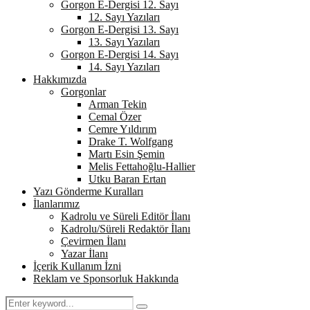
Gorgon E-Dergisi 12. Sayı
12. Sayı Yazıları
Gorgon E-Dergisi 13. Sayı
13. Sayı Yazıları
Gorgon E-Dergisi 14. Sayı
14. Sayı Yazıları
Hakkımızda
Gorgonlar
Arman Tekin
Cemal Özer
Cemre Yıldırım
Drake T. Wolfgang
Martı Esin Şemin
Melis Fettahoğlu-Hallier
Utku Baran Ertan
Yazı Gönderme Kuralları
İlanlarımız
Kadrolu ve Süreli Editör İlanı
Kadrolu/Süreli Redaktör İlanı
Çevirmen İlanı
Yazar İlanı
İçerik Kullanım İzni
Reklam ve Sponsorluk Hakkında
Search