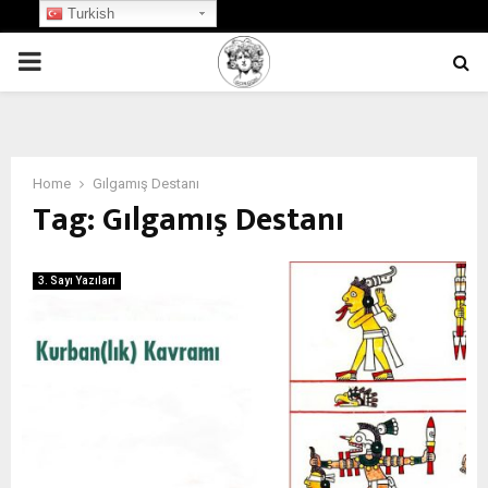
Turkish
PRIMARY
MENU
Home
Gılgamış Destanı
Tag:
Gılgamış Destanı
3. Sayı Yazıları