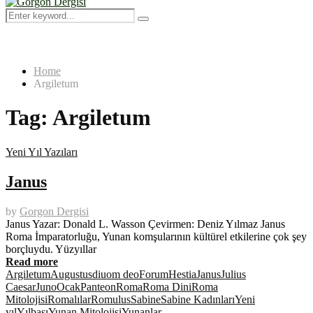
Menu
Search
Search
for:
Home
Argiletum
Tag:
Argiletum
Yeni Yıl Yazıları
Janus
by
Gorgon Dergisi
Janus Yazar: Donald L. Wasson Çevirmen: Deniz Yılmaz Janus
Roma İmparatorluğu, Yunan komşularının kültürel etkilerine çok şey
borçluydu. Yüzyıllar
Read more
Argiletum
Augustus
diuom deo
Forum
Hestia
Janus
Julius
Caesar
Juno
Ocak
Panteon
Roma
Roma Dini
Roma
Mitolojisi
Romalılar
Romulus
Sabine
Sabine Kadınları
Yeni
yıl
Yılbaşı
Yunan Mitolojisi
Yunanlar