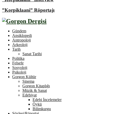
”Korpiklaani” Röportajı
Gündem
Ansiklopedi
Antropoloji
Arkeoloji
Tarih
Sanat Tarihi
Politika
Felsefe
Sosyoloji
Psikoloji
Gorgon Kültür
Sinema
Gorgon Kitaplığı
Müzik & Sanat
Edebiyat
Edebi İncelemeler
Öykü
Bilimkurgu
Söyleşi/Röportaj