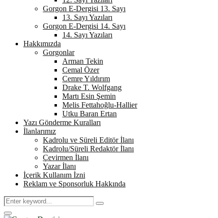
Gorgon E-Dergisi 13. Sayı
13. Sayı Yazıları
Gorgon E-Dergisi 14. Sayı
14. Sayı Yazıları
Hakkımızda
Gorgonlar
Arman Tekin
Cemal Özer
Cemre Yıldırım
Drake T. Wolfgang
Martı Esin Şemin
Melis Fettahoğlu-Hallier
Utku Baran Ertan
Yazı Gönderme Kuralları
İlanlarımız
Kadrolu ve Süreli Editör İlanı
Kadrolu/Süreli Redaktör İlanı
Çevirmen İlanı
Yazar İlanı
İçerik Kullanım İzni
Reklam ve Sponsorluk Hakkında
Search
Search
for:
Primary