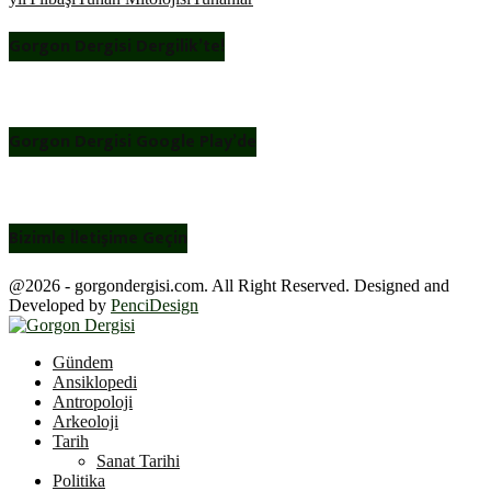
Gorgon Dergisi Dergilik’te!
Gorgon Dergisi Google Play’de
Bizimle İletişime Geçin
@2026 - gorgondergisi.com. All Right Reserved. Designed and
Developed by
PenciDesign
Facebook
Twitter
Youtube
Gündem
Ansiklopedi
Antropoloji
Arkeoloji
Tarih
Sanat Tarihi
Politika