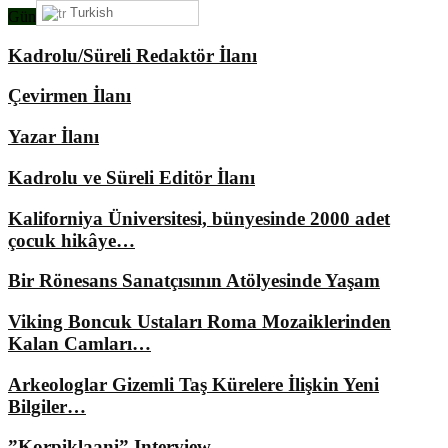
Turkish
Gündemimizde Ne Var?
Kadrolu/Süreli Redaktör İlanı
Çevirmen İlanı
Yazar İlanı
Kadrolu ve Süreli Editör İlanı
Kaliforniya Üniversitesi, bünyesinde 2000 adet
çocuk hikâye…
Bir Rönesans Sanatçısının Atölyesinde Yaşam
Viking Boncuk Ustaları Roma Mozaiklerinden
Kalan Camları…
Arkeologlar Gizemli Taş Kürelere İlişkin Yeni
Bilgiler…
”Korpiklaani” Interview