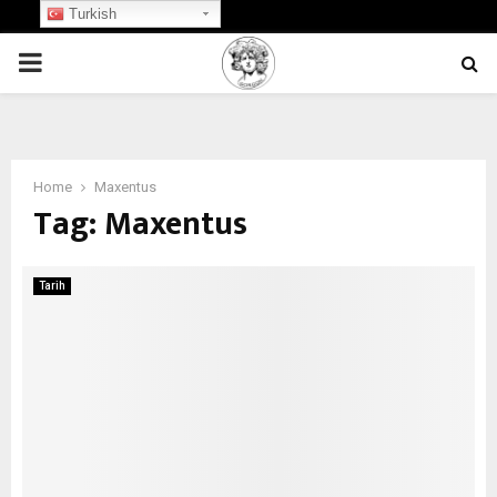
Turkish
PRIMARY
MENU
Home
Maxentus
Tag:
Maxentus
Tarih