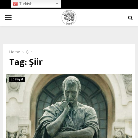
Turkish
PRIMARY
MENU
Home
Şiir
Tag:
Şiir
Edebiyat