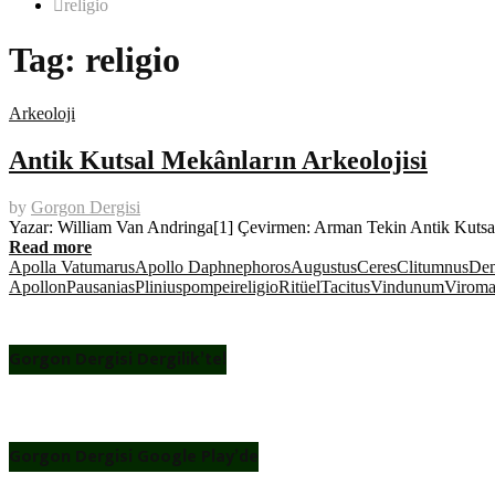
religio
Tag:
religio
Arkeoloji
Antik Kutsal Mekânların Arkeolojisi
by
Gorgon Dergisi
Yazar: William Van Andringa[1] Çevirmen: Arman Tekin Antik Kutsal Me
Read more
Apolla Vatumarus
Apollo Daphnephoros
Augustus
Ceres
Clitumnus
Dem
Apollon
Pausanias
Plinius
pompei
religio
Ritüel
Tacitus
Vindunum
Viroma
Gorgon Dergisi Dergilik’te!
Gorgon Dergisi Google Play’de