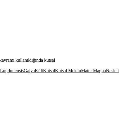
kavramı kullanıldığında kutsal
 Lugdunensis
Galya
Kült
Kutsal
Kutsal Mekân
Mater Magna
Nesleli