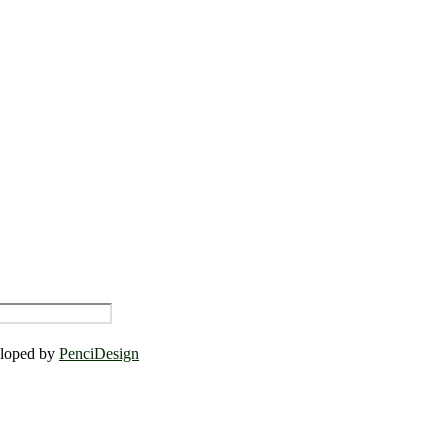
eloped by
PenciDesign