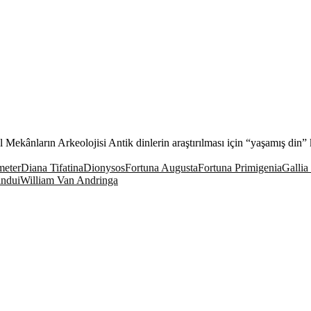
kânların Arkeolojisi Antik dinlerin araştırılması için “yaşamış din” 
eter
Diana Tifatina
Dionysos
Fortuna Augusta
Fortuna Primigenia
Gallia
ndui
William Van Andringa