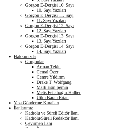
Gorgon E-Dergisi 10. Sayı
10. Sayı Yazıları
Gorgon E-Dergisi 11. Sayı
11. Sayı Yazıları
Gorgon E-Dergisi 12. Sayı
12. Sayı Yazıları
Gorgon E-Dergisi 13. Sayı
13. Sayı Yazıları
Gorgon E-Dergisi 14. Sayı
14. Sayı Yazıları
Hakkımızda
Gorgonlar
Arman Tekin
Cemal Özer
Cemre Yıldırım
Drake T. Wolfgang
Martı Esin Şemin
Melis Fettahoğlu-Hallier
Utku Baran Ertan
Yazı Gönderme Kuralları
İlanlarımız
Kadrolu ve Süreli Editör İlanı
Kadrolu/Süreli Redaktör İlanı
Çevirmen İlanı