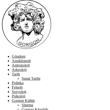
Gündem
Ansiklopedi
Antropoloji
Arkeoloji
Tarih
Sanat Tarihi
Politika
Felsefe
Sosyoloji
Psikoloji
Gorgon Kültür
Sinema
Gorgon Kitaplığı