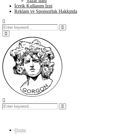
Yazar İlanı
İçerik Kullanım İzni
Reklam ve Sponsorluk Hakkında
Search
for:
Search
Primary
Menu
Search
for:
Search
Home