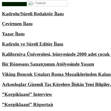
Turkish
Gündemimizde Ne Var?
Kadrolu/Süreli Redaktör İlanı
Çevirmen İlanı
Yazar İlanı
Kadrolu ve Süreli Editör İlanı
Kaliforniya Üniversitesi, bünyesinde 2000 adet çocu
Bir Rönesans Sanatçısının Atölyesinde Yaşam
Viking Boncuk Ustaları Roma Mozaiklerinden Kala
Arkeologlar Gizemli Taş Kürelere İlişkin Yeni Bilgile
”Korpiklaani” Interview
”Korpiklaani” Röportajı