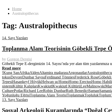
Home
Australopithecus
Tag:
Australopithecus
14. Sayı Yazıları
Toplanma Alanı Teorisinin Göbekli Tepe Ö
by
Gorgon Dergisi
Göbekli Tepe E-dergimizin 14. Sayısı’nda yer alan tüm yazılarımıza u
Read more
!Kung San
Afrika
Alden
Altamira mağarası
Argonautlar
Australopithecu
tokuş
Devore
Dunbar Sayısı
Ferdinand Tönnies
Frederick Rose
Göbekli
Tepesi
Hasankeyf Höyük
Helwan uç
Homo
Homo Erectus
Homo Habili
sistemi
Kültür Kalıpları
Kwakiutl
Kwakiutl Kültürü
Lee
Malinowski
Man
Culture
Potlaç
Richard Lee
Robin Dunbar
Ruth Benedict
Şaman
Şamani
Yoğunluğu Eğrisi
Toplanma Alanı Teorisi
Toplanmak
Topluluk
Toplum
13. Sayı Yazıları
Sosyal Arkeoloji Kuramlarında “Doğal Çe