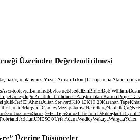
rneği Üzerinden Değerlendirilmesi
laşmak için tıklayınız. Yazar: Arman Tekin [1] Toplanma Alanı Teorisi
s
Avcı-toplayıcı
Banning
Bbylos uç
Bipedalizm
Birhor
Bob Williams
Bush
 Tepe
Güneydoğu Anadolu Tarihöncesi Araştırmaları Karma Projesi
Gus
s
Iglulik
Jerf El Ahmar
Julian Steward
K10-13
K10-23
Karahan Tepe
Khia
 the Hunter
Margaret Conkey
Mezopotamya
Nemrik uç
Neolitik Çağ
Nets
zm
San Bushmen
Sarnıç
Sefer Tepe
Sirius
T Biçimli Dikilitaşlar
T Biçimli 
Trobriand Adaları
UNESCO
Urfa Adamı
Wadley
Wakaya
Wargaia
Yellen
vre” Üzerine Düşünceler