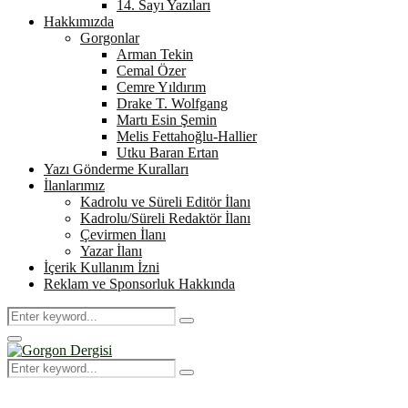
14. Sayı Yazıları
Hakkımızda
Gorgonlar
Arman Tekin
Cemal Özer
Cemre Yıldırım
Drake T. Wolfgang
Martı Esin Şemin
Melis Fettahoğlu-Hallier
Utku Baran Ertan
Yazı Gönderme Kuralları
İlanlarımız
Kadrolu ve Süreli Editör İlanı
Kadrolu/Süreli Redaktör İlanı
Çevirmen İlanı
Yazar İlanı
İçerik Kullanım İzni
Reklam ve Sponsorluk Hakkında
Search
Search
for:
Primary
Menu
Search
Search
for: