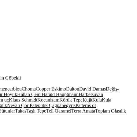
nin Göbekli
men
carbiou
Choma
Copper Eskimo
Dalton
David Damas
Değiş-
ir Höyük
Hallan Çemi
Harald Hauptmann
Harbetsuvan
m uç
Klaus Schmidt
Kocanizam
Körtik Tepe
Kujit
Kula
Kula
ilik
Nevali Çori
Paleolitik Çağ
panegyris
Patterns of
Sütunlar
Takas
Taşlı Tepe
Tell Qaramel
Terra Amata
Toplam Olasılık