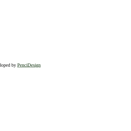
eloped by
PenciDesign