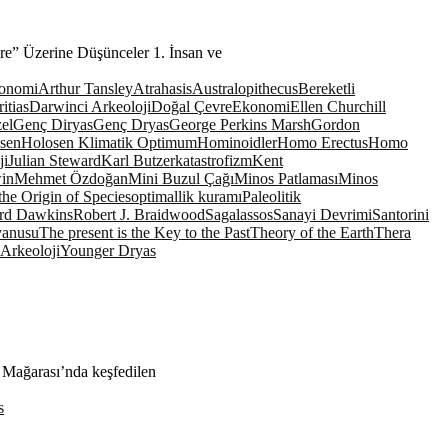
vre” Üzerine Düşünceler 1. İnsan ve
ronomi
Arthur Tansley
Atrahasis
Australopithecus
Bereketli
itias
Darwinci Arkeoloji
Doğal Çevre
Ekonomi
Ellen Churchill
zel
Genç Diryas
Genç Dryas
George Perkins Marsh
Gordon
sen
Holosen Klimatik Optimum
Hominoidler
Homo Erectus
Homo
ji
Julian Steward
Karl Butzer
katastrofizm
Kent
in
Mehmet Özdoğan
Mini Buzul Çağı
Minos Patlaması
Minos
the Origin of Species
optimallik kuramı
Paleolitik
rd Dawkins
Robert J. Braidwood
Sagalassos
Sanayi Devrimi
Santorini
yanusu
The present is the Key to the Past
Theory of the Earth
Thera
Arkeoloji
Younger Dryas
Mağarası’nda keşfedilen
s