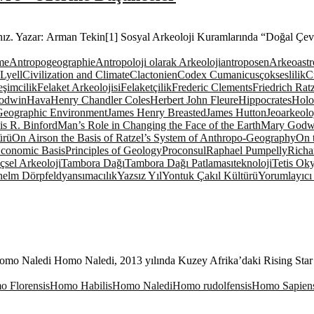
ayınız. Yazar: Arman Tekin[1] Sosyal Arkeoloji Kuramlarında “Doğal Çe
me
Antropogeographie
Antropoloji olarak Arkeoloji
antroposen
Arkeoast
Lyell
Civilization and Climate
Clactonien
Codex Cumanicus
çokseslilik
Cr
eşimcilik
Felaket Arkeolojisi
Felaketçilik
Frederic Clements
Friedrich Rat
odwin
Hava
Henry Chandler Coles
Herbert John Fleure
Hippocrates
Holo
 Geographic Environment
James Henry Breasted
James Hutton
Jeoarkeolo
s R. Binford
Man’s Role in Changing the Face of the Earth
Mary Godw
ürü
On Airs
on the Basis of Ratzel’s System of Anthropo-Geography
On 
 Economic Basis
Principles of Geology
Proconsul
Raphael Pumpelly
Richa
çsel Arkeoloji
Tambora Dağı
Tambora Dağı Patlaması
teknoloji
Tetis Ok
helm Dörpfeld
yansımacılık
Yazsız Yıl
Yontuk Çakıl Kültürü
Yorumlayıcı 
 Naledi Homo Naledi, 2013 yılında Kuzey Afrika’daki Rising Star 
 Florensis
Homo Habilis
Homo Naledi
Homo rudolfensis
Homo Sapien