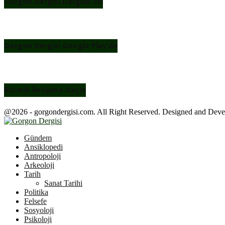
Gorgon Dergisi Dergilik’te!
Gorgon Dergisi Google Play’de
Bizimle İletişime Geçin
@2026 - gorgondergisi.com. All Right Reserved. Designed and Dev
Facebook
Twitter
Youtube
Gündem
Ansiklopedi
Antropoloji
Arkeoloji
Tarih
Sanat Tarihi
Politika
Felsefe
Sosyoloji
Psikoloji