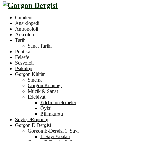
Gündem
Ansiklopedi
Antropoloji
Arkeoloji
Tarih
Sanat Tarihi
Politika
Felsefe
Sosyoloji
Psikoloji
Gorgon Kültür
Sinema
Gorgon Kitaplığı
Müzik & Sanat
Edebiyat
Edebi İncelemeler
Öykü
Bilimkurgu
Söyleşi/Röportaj
Gorgon E-Dergisi
Gorgon E-Dergisi 1. Sayı
1. Sayı Yazıları