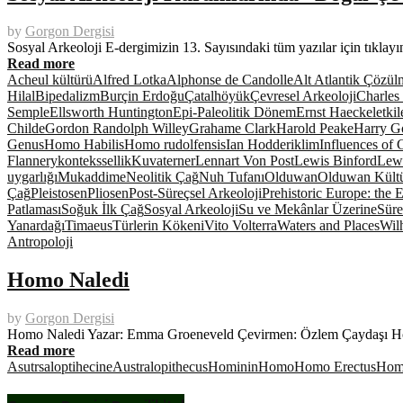
by
Gorgon Dergisi
Sosyal Arkeoloji E-dergimizin 13. Sayısındaki tüm yazılar için tıkl
Read more
Acheul kültürü
Alfred Lotka
Alphonse de Candolle
Alt Atlantik Çözül
Hilal
Bipedalizm
Burçin Erdoğu
Çatalhöyük
Çevresel Arkeoloji
Charles 
Semple
Ellsworth Huntington
Epi-Paleolitik Dönem
Ernst Haeckel
etkil
Childe
Gordon Randolph Willey
Grahame Clark
Harold Peake
Harry G
Genus
Homo Habilis
Homo rudolfensis
Ian Hodder
iklim
Influences of
Flannery
kontekssellik
Kuvaterner
Lennart Von Post
Lewis Binford
Lewi
uygarlığı
Mukaddime
Neolitik Çağ
Nuh Tufanı
Olduwan
Olduwan Kült
Çağ
Pleistosen
Pliosen
Post-Süreçsel Arkeoloji
Prehistoric Europe: the
Patlaması
Soğuk İlk Çağ
Sosyal Arkeoloji
Su ve Mekânlar Üzerine
Süre
Yanardağı
Timaeus
Türlerin Kökeni
Vito Volterra
Waters and Places
Wil
Antropoloji
Homo Naledi
by
Gorgon Dergisi
Homo Naledi Yazar: Emma Groeneveld Çevirmen: Özlem Çaydaşı Homo
Read more
Asutrsaloptihecine
Australopithecus
Hominin
Homo
Homo Erectus
Homo