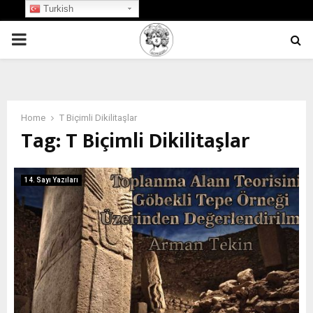
Turkish
PRIMARY
MENU
Home
T Biçimli Dikilitaşlar
Tag:
T Biçimli Dikilitaşlar
14. Sayı Yazıları