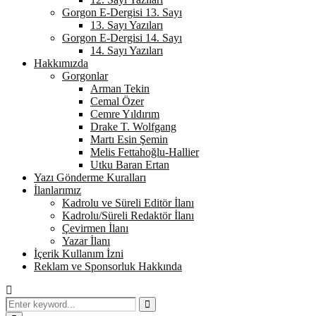
Gorgon E-Dergisi 13. Sayı
13. Sayı Yazıları
Gorgon E-Dergisi 14. Sayı
14. Sayı Yazıları
Hakkımızda
Gorgonlar
Arman Tekin
Cemal Özer
Cemre Yıldırım
Drake T. Wolfgang
Martı Esin Şemin
Melis Fettahoğlu-Hallier
Utku Baran Ertan
Yazı Gönderme Kuralları
İlanlarımız
Kadrolu ve Süreli Editör İlanı
Kadrolu/Süreli Redaktör İlanı
Çevirmen İlanı
Yazar İlanı
İçerik Kullanım İzni
Reklam ve Sponsorluk Hakkında
Search
for:
Search