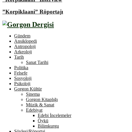
”Korpiklaani” Röportajı
Gündem
Ansiklopedi
Antropoloji
Arkeoloji
Tarih
Sanat Tarihi
Politika
Felsefe
Sosyoloji
Psikoloji
Gorgon Kültür
Sinema
Gorgon Kitaplığı
Müzik & Sanat
Edebiyat
Edebi İncelemeler
Öykü
Bilimkurgu
Söyleşi/Röportaj