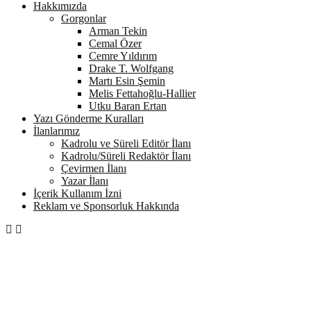
Hakkımızda
Gorgonlar
Arman Tekin
Cemal Özer
Cemre Yıldırım
Drake T. Wolfgang
Martı Esin Şemin
Melis Fettahoğlu-Hallier
Utku Baran Ertan
Yazı Gönderme Kuralları
İlanlarımız
Kadrolu ve Süreli Editör İlanı
Kadrolu/Süreli Redaktör İlanı
Çevirmen İlanı
Yazar İlanı
İçerik Kullanım İzni
Reklam ve Sponsorluk Hakkında