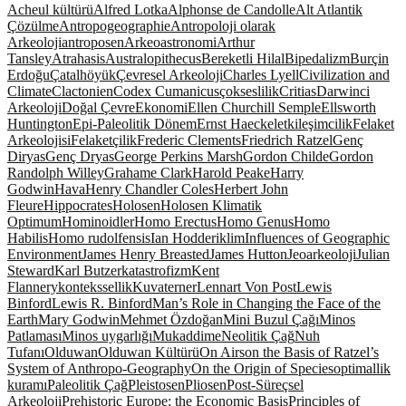
Acheul kültürü
Alfred Lotka
Alphonse de Candolle
Alt Atlantik
Çözülme
Antropogeographie
Antropoloji olarak
Arkeoloji
antroposen
Arkeoastronomi
Arthur
Tansley
Atrahasis
Australopithecus
Bereketli Hilal
Bipedalizm
Burçin
Erdoğu
Çatalhöyük
Çevresel Arkeoloji
Charles Lyell
Civilization and
Climate
Clactonien
Codex Cumanicus
çokseslilik
Critias
Darwinci
Arkeoloji
Doğal Çevre
Ekonomi
Ellen Churchill Semple
Ellsworth
Huntington
Epi-Paleolitik Dönem
Ernst Haeckel
etkileşimcilik
Felaket
Arkeolojisi
Felaketçilik
Frederic Clements
Friedrich Ratzel
Genç
Diryas
Genç Dryas
George Perkins Marsh
Gordon Childe
Gordon
Randolph Willey
Grahame Clark
Harold Peake
Harry
Godwin
Hava
Henry Chandler Coles
Herbert John
Fleure
Hippocrates
Holosen
Holosen Klimatik
Optimum
Hominoidler
Homo Erectus
Homo Genus
Homo
Habilis
Homo rudolfensis
Ian Hodder
iklim
Influences of Geographic
Environment
James Henry Breasted
James Hutton
Jeoarkeoloji
Julian
Steward
Karl Butzer
katastrofizm
Kent
Flannery
kontekssellik
Kuvaterner
Lennart Von Post
Lewis
Binford
Lewis R. Binford
Man’s Role in Changing the Face of the
Earth
Mary Godwin
Mehmet Özdoğan
Mini Buzul Çağı
Minos
Patlaması
Minos uygarlığı
Mukaddime
Neolitik Çağ
Nuh
Tufanı
Olduwan
Olduwan Kültürü
On Airs
on the Basis of Ratzel’s
System of Anthropo-Geography
On the Origin of Species
optimallik
kuramı
Paleolitik Çağ
Pleistosen
Pliosen
Post-Süreçsel
Arkeoloji
Prehistoric Europe: the Economic Basis
Principles of