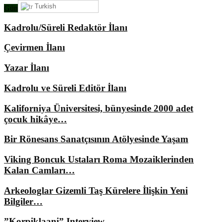
Turkish
Gündemimizde Ne Var?
Kadrolu/Süreli Redaktör İlanı
Çevirmen İlanı
Yazar İlanı
Kadrolu ve Süreli Editör İlanı
Kaliforniya Üniversitesi, bünyesinde 2000 adet
çocuk hikâye…
Bir Rönesans Sanatçısının Atölyesinde Yaşam
Viking Boncuk Ustaları Roma Mozaiklerinden
Kalan Camları…
Arkeologlar Gizemli Taş Kürelere İlişkin Yeni
Bilgiler…
”Korpiklaani” Interview