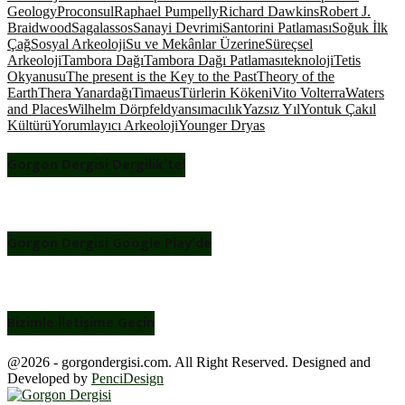
Geology
Proconsul
Raphael Pumpelly
Richard Dawkins
Robert J.
Braidwood
Sagalassos
Sanayi Devrimi
Santorini Patlaması
Soğuk İlk
Çağ
Sosyal Arkeoloji
Su ve Mekânlar Üzerine
Süreçsel
Arkeoloji
Tambora Dağı
Tambora Dağı Patlaması
teknoloji
Tetis
Okyanusu
The present is the Key to the Past
Theory of the
Earth
Thera Yanardağı
Timaeus
Türlerin Kökeni
Vito Volterra
Waters
and Places
Wilhelm Dörpfeld
yansımacılık
Yazsız Yıl
Yontuk Çakıl
Kültürü
Yorumlayıcı Arkeoloji
Younger Dryas
Gorgon Dergisi Dergilik’te!
Gorgon Dergisi Google Play’de
Bizimle İletişime Geçin
@2026 - gorgondergisi.com. All Right Reserved. Designed and
Developed by
PenciDesign