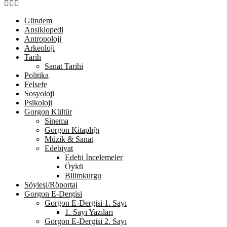
Facebook
Twitter
Youtube
Gündem
Ansiklopedi
Antropoloji
Arkeoloji
Tarih
Sanat Tarihi
Politika
Felsefe
Sosyoloji
Psikoloji
Gorgon Kültür
Sinema
Gorgon Kitaplığı
Müzik & Sanat
Edebiyat
Edebi İncelemeler
Öykü
Bilimkurgu
Söyleşi/Röportaj
Gorgon E-Dergisi
Gorgon E-Dergisi 1. Sayı
1. Sayı Yazıları
Gorgon E-Dergisi 2. Sayı