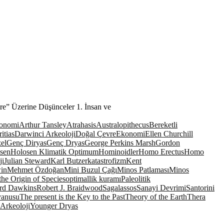
vre” Üzerine Düşünceler 1. İnsan ve
ronomi
Arthur Tansley
Atrahasis
Australopithecus
Bereketli
itias
Darwinci Arkeoloji
Doğal Çevre
Ekonomi
Ellen Churchill
zel
Genç Diryas
Genç Dryas
George Perkins Marsh
Gordon
sen
Holosen Klimatik Optimum
Hominoidler
Homo Erectus
Homo
ji
Julian Steward
Karl Butzer
katastrofizm
Kent
in
Mehmet Özdoğan
Mini Buzul Çağı
Minos Patlaması
Minos
the Origin of Species
optimallik kuramı
Paleolitik
rd Dawkins
Robert J. Braidwood
Sagalassos
Sanayi Devrimi
Santorini
yanusu
The present is the Key to the Past
Theory of the Earth
Thera
Arkeoloji
Younger Dryas