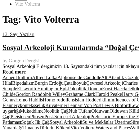
Vito Volterra
Tag:
Vito Volterra
13. Sayı Yazıları
Sosyal Arkeoloji Kuramlarında “Doğal Çe
by
Gorgon Dergisi
Sosyal Arkeoloji E-dergimizin 13. Sayısındaki tüm yazılar için tıkl
Read more
Acheul kültürü
Alfred Lotka
Alphonse de Candolle
Alt Atlantik Çözül
Hilal
Bipedalizm
Burçin Erdoğu
Çatalhöyük
Çevresel Arkeoloji
Charles 
Semple
Ellsworth Huntington
Epi-Paleolitik Dönem
Ernst Haeckel
etkil
Childe
Gordon Randolph Willey
Grahame Clark
Harold Peake
Harry G
Genus
Homo Habilis
Homo rudolfensis
Ian Hodder
iklim
Influences of
Flannery
kontekssellik
Kuvaterner
Lennart Von Post
Lewis Binford
Lewi
uygarlığı
Mukaddime
Neolitik Çağ
Nuh Tufanı
Olduwan
Olduwan Kült
Çağ
Pleistosen
Pliosen
Post-Süreçsel Arkeoloji
Prehistoric Europe: the
Patlaması
Soğuk İlk Çağ
Sosyal Arkeoloji
Su ve Mekânlar Üzerine
Süre
Yanardağı
Timaeus
Türlerin Kökeni
Vito Volterra
Waters and Places
Wil