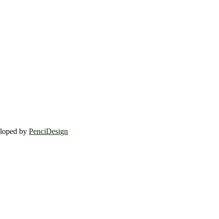
eloped by
PenciDesign