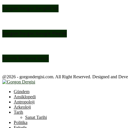
Gorgon Dergisi Dergilik’te!
Gorgon Dergisi Google Play’de
Bizimle İletişime Geçin
@2026 - gorgondergisi.com. All Right Reserved. Designed and Dev
Facebook
Twitter
Youtube
Gündem
Ansiklopedi
Antropoloji
Arkeoloji
Tarih
Sanat Tarihi
Politika
Felsefe