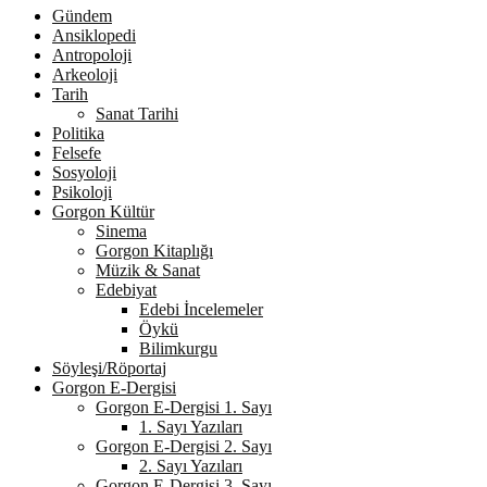
Gündem
Ansiklopedi
Antropoloji
Arkeoloji
Tarih
Sanat Tarihi
Politika
Felsefe
Sosyoloji
Psikoloji
Gorgon Kültür
Sinema
Gorgon Kitaplığı
Müzik & Sanat
Edebiyat
Edebi İncelemeler
Öykü
Bilimkurgu
Söyleşi/Röportaj
Gorgon E-Dergisi
Gorgon E-Dergisi 1. Sayı
1. Sayı Yazıları
Gorgon E-Dergisi 2. Sayı
2. Sayı Yazıları
Gorgon E-Dergisi 3. Sayı