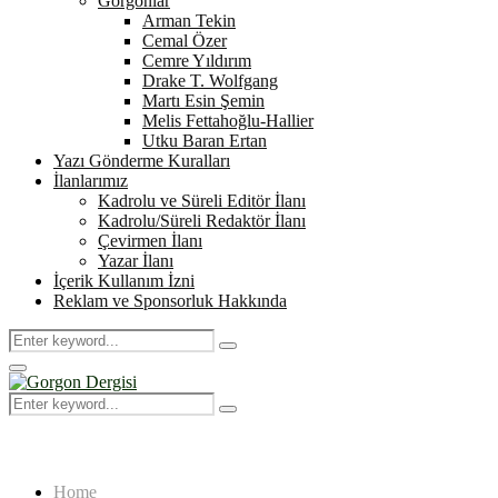
Gorgonlar
Arman Tekin
Cemal Özer
Cemre Yıldırım
Drake T. Wolfgang
Martı Esin Şemin
Melis Fettahoğlu-Hallier
Utku Baran Ertan
Yazı Gönderme Kuralları
İlanlarımız
Kadrolu ve Süreli Editör İlanı
Kadrolu/Süreli Redaktör İlanı
Çevirmen İlanı
Yazar İlanı
İçerik Kullanım İzni
Reklam ve Sponsorluk Hakkında
Search
Search
for:
Primary
Menu
Search
Search
for:
Home