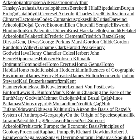
Arkeoloji
antroposen
Arkeoastronomi
Arthur
Tansley
Atrahasis
Australopithecus
Bereketli Hilal
Bipedalizm
Burçin
Erdoğu
Çatalhöyük
Çevresel Arkeoloji
Charles Lyell
Civilization and
Climate
Clactonien
Codex Cumanicus
çokseslilik
Critias
Darwinci
Arkeoloji
Doğal Çevre
Ekonomi
Ellen Churchill Semple
Ellsworth
Huntington
Epi-Paleolitik Dönem
Ernst Haeckel
etkileşimcilik
Felaket
Arkeolojisi
Felaketçilik
Frederic Clements
Friedrich Ratzel
Genç
Diryas
Genç Dryas
George Perkins Marsh
Gordon Childe
Gordon
Randolph Willey
Grahame Clark
Harold Peake
Harry
Godwin
Hava
Henry Chandler Coles
Herbert John
Fleure
Hippocrates
Holosen
Holosen Klimatik
Optimum
Hominoidler
Homo Erectus
Homo Genus
Homo
Habilis
Homo rudolfensis
Ian Hodder
iklim
Influences of Geographic
Environment
James Henry Breasted
James Hutton
Jeoarkeoloji
Julian
Steward
Karl Butzer
katastrofizm
Kent
Flannery
kontekssellik
Kuvaterner
Lennart Von Post
Lewis
Binford
Lewis R. Binford
Man’s Role in Changing the Face of the
Earth
Mary Godwin
Mehmet Özdoğan
Mini Buzul Çağı
Minos
Patlaması
Minos uygarlığı
Mukaddime
Neolitik Çağ
Nuh
Tufanı
Olduwan
Olduwan Kültürü
On Airs
on the Basis of Ratzel’s
System of Anthropo-Geography
On the Origin of Species
optimallik
kuramı
Paleolitik Çağ
Pleistosen
Pliosen
Post-Süreçsel
Arkeoloji
Prehistoric Europe: the Economic Basis
Principles of
Geology
Proconsul
Raphael Pumpelly
Richard Dawkins
Robert J.
Braidwood
Sagalassos
Sanayi Devrimi
Santorini Patlaması
Soğuk İlk