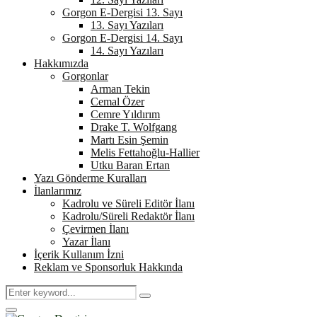
Gorgon E-Dergisi 13. Sayı
13. Sayı Yazıları
Gorgon E-Dergisi 14. Sayı
14. Sayı Yazıları
Hakkımızda
Gorgonlar
Arman Tekin
Cemal Özer
Cemre Yıldırım
Drake T. Wolfgang
Martı Esin Şemin
Melis Fettahoğlu-Hallier
Utku Baran Ertan
Yazı Gönderme Kuralları
İlanlarımız
Kadrolu ve Süreli Editör İlanı
Kadrolu/Süreli Redaktör İlanı
Çevirmen İlanı
Yazar İlanı
İçerik Kullanım İzni
Reklam ve Sponsorluk Hakkında
Search
Search
for:
Primary