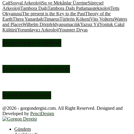
Çağ
Sosyal Arkeoloji
Su ve Mekânlar Üzerine
Süreçsel
Arkeoloji
Tambora Dağı
Tambora Dağı Patlaması
teknoloji
Tetis
Okyanusu
The present is the Key to the Past
Theory of the
Earth
Thera Yanardağı
Timaeus
Türlerin Kökeni
Vito Volterra
Waters
and Places
Wilhelm Dörpfeld
yansımacılık
Yazsız Yıl
Yontuk Çakıl
Kültürü
Yorumlayıcı Arkeoloji
Younger Dryas
Gorgon Dergisi Dergilik’te!
Gorgon Dergisi Google Play’de
Bizimle İletişime Geçin
@2026 - gorgondergisi.com. All Right Reserved. Designed and
Developed by
PenciDesign
Facebook
Twitter
Youtube
Gündem