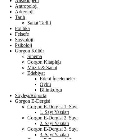
Ansiklopedi
Antropoloji
Arkeoloji
Tarih
Sanat Tarihi
Politika
Felsefe
Sosyoloji
Psikoloji
Gorgon Kültür
Sinema
Gorgon Kitaplığı
Müzik & Sanat
Edebiyat
Edebi İncelemeler
Öykü
Bilimkurgu
Söyleşi/Röportaj
Gorgon E-Dergisi
Gorgon E-Dergisi 1. Sayı
1. Sayı Yazıları
Gorgon E-Dergisi 2. Sayı
2. Sayı Yazıları
Gorgon E-Dergisi 3. Sayı
3. Sayı Yazıları