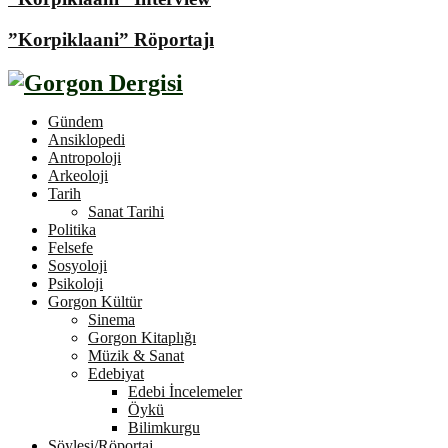
”Korpiklaani” Röportajı
Gündem
Ansiklopedi
Antropoloji
Arkeoloji
Tarih
Sanat Tarihi
Politika
Felsefe
Sosyoloji
Psikoloji
Gorgon Kültür
Sinema
Gorgon Kitaplığı
Müzik & Sanat
Edebiyat
Edebi İncelemeler
Öykü
Bilimkurgu
Söyleşi/Röportaj