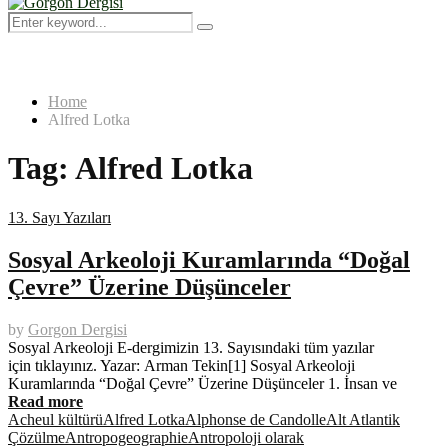
Menu
Search
Search
for:
Home
Alfred Lotka
Tag:
Alfred Lotka
13. Sayı Yazıları
Sosyal Arkeoloji Kuramlarında “Doğal
Çevre” Üzerine Düşünceler
by
Gorgon Dergisi
Sosyal Arkeoloji E-dergimizin 13. Sayısındaki tüm yazılar
için tıklayınız. Yazar: Arman Tekin[1] Sosyal Arkeoloji
Kuramlarında “Doğal Çevre” Üzerine Düşünceler 1. İnsan ve
Read more
Acheul kültürü
Alfred Lotka
Alphonse de Candolle
Alt Atlantik
Çözülme
Antropogeographie
Antropoloji olarak