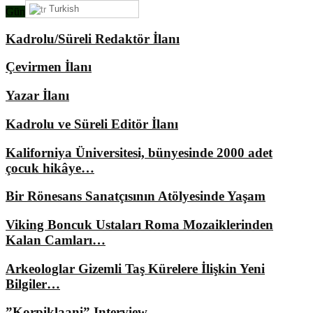
Turkish
Gündemimizde Ne Var?
Kadrolu/Süreli Redaktör İlanı
Çevirmen İlanı
Yazar İlanı
Kadrolu ve Süreli Editör İlanı
Kaliforniya Üniversitesi, bünyesinde 2000 adet
çocuk hikâye…
Bir Rönesans Sanatçısının Atölyesinde Yaşam
Viking Boncuk Ustaları Roma Mozaiklerinden
Kalan Camları…
Arkeologlar Gizemli Taş Kürelere İlişkin Yeni
Bilgiler…
”Korpiklaani” Interview