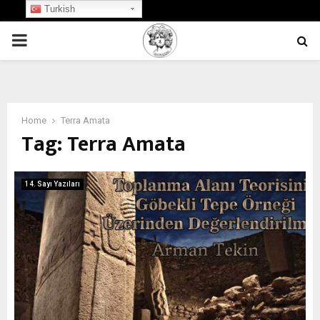
Turkish
PRIMARY
MENU
Home
Terra Amata
Tag:
Terra Amata
14. Sayı Yazıları