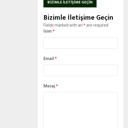
BIZIMLE İLETIŞIME GEÇIN
Bizimle İletişime Geçin
Fields marked with an
*
are required
İsim
*
Email
*
Mesaj
*