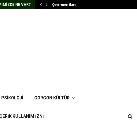
Çevirmen İlanı
IMIZDE NE VAR?
PSIKOLOJI
GORGON KÜLTÜR
İÇERIK KULLANIM İZNI