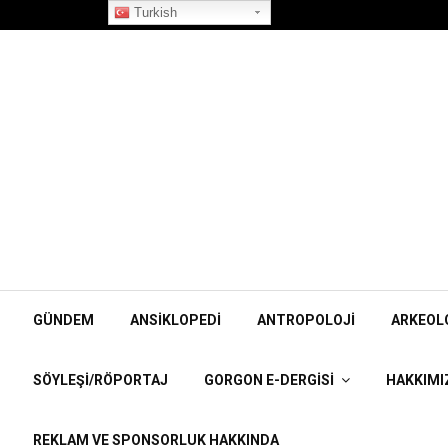
”Korpiklaani” Röportajı
Turkish
GÜNDEM
ANSIKLOPEDI
ANTROPOLOJI
ARKEOL
SÖYLEŞI/RÖPORTAJ
GORGON E-DERGISI
HAKKIMI
REKLAM VE SPONSORLUK HAKKINDA