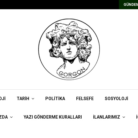
Kadrolu/Süreli Redaktör İlanı
GÜNDEM
OJI
TARIH
POLITIKA
FELSEFE
SOSYOLOJI
ZDA
YAZI GÖNDERME KURALLARI
İLANLARIMIZ