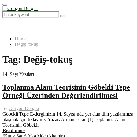
Search
for:
Primary
Menu
Search
Search
for:
Home
Değiş-tokuş
Tag:
Değiş-tokuş
14. Sayı Yazıları
Toplanma Alanı Teorisinin Göbekli Tepe
Örneği Üzerinden Değerlendirilmesi
by
Gorgon Dergisi
Göbekli Tepe E-dergimizin 14. Sayısı’nda yer alan tüm yazılarımıza
ulaşmak için tıklayınız. Yazar: Arman Tekin [1] Toplanma Alanı
Teorisinin Göbekli
Read more
!Kung San
Afrika
Alden
Altamira