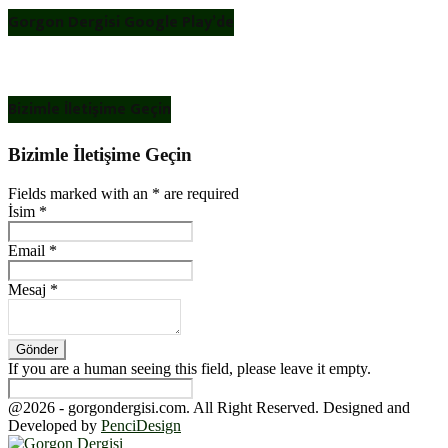
Gorgon Dergisi Google Play’de
Bizimle İletişime Geçin
Bizimle İletişime Geçin
Fields marked with an
*
are required
İsim
*
Email
*
Mesaj
*
If you are a human seeing this field, please leave it empty.
@2026 - gorgondergisi.com. All Right Reserved. Designed and
Developed by
PenciDesign