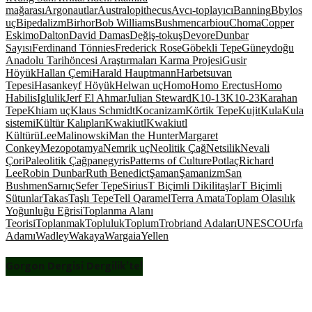
mağarası
Argonautlar
Australopithecus
Avcı-toplayıcı
Banning
Bbylos
uç
Bipedalizm
Birhor
Bob Williams
Bushmen
carbiou
Choma
Copper
Eskimo
Dalton
David Damas
Değiş-tokuş
Devore
Dunbar
Sayısı
Ferdinand Tönnies
Frederick Rose
Göbekli Tepe
Güneydoğu
Anadolu Tarihöncesi Araştırmaları Karma Projesi
Gusir
Höyük
Hallan Çemi
Harald Hauptmann
Harbetsuvan
Tepesi
Hasankeyf Höyük
Helwan uç
Homo
Homo Erectus
Homo
Habilis
Iglulik
Jerf El Ahmar
Julian Steward
K10-13
K10-23
Karahan
Tepe
Khiam uç
Klaus Schmidt
Kocanizam
Körtik Tepe
Kujit
Kula
Kula
sistemi
Kültür Kalıpları
Kwakiutl
Kwakiutl
Kültürü
Lee
Malinowski
Man the Hunter
Margaret
Conkey
Mezopotamya
Nemrik uç
Neolitik Çağ
Netsilik
Nevali
Çori
Paleolitik Çağ
panegyris
Patterns of Culture
Potlaç
Richard
Lee
Robin Dunbar
Ruth Benedict
Şaman
Şamanizm
San
Bushmen
Sarnıç
Sefer Tepe
Sirius
T Biçimli Dikilitaşlar
T Biçimli
Sütunlar
Takas
Taşlı Tepe
Tell Qaramel
Terra Amata
Toplam Olasılık
Yoğunluğu Eğrisi
Toplanma Alanı
Teorisi
Toplanmak
Topluluk
Toplum
Trobriand Adaları
UNESCO
Urfa
Adamı
Wadley
Wakaya
Wargaia
Yellen
Gorgon Dergisi Dergilik’te!