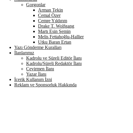
Gorgonlar
Arman Tekin
Cemal Özer
Cemre Yıldırım
Drake T. Wolfgang
Martı Esin Şemin
Melis Fettahoğlu-Hallier
Utku Baran Ertan
Yazı Gönderme Kuralları
İlanlarımız
Kadrolu ve Süreli Editör İlanı
Kadrolu/Süreli Redaktör İlanı
Çevirmen İlanı
Yazar İlanı
İçerik Kullanım İzni
Reklam ve Sponsorluk Hakkında