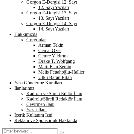
Gorgon E-Dergisi 12. Sayı
12. Sayı Yazıları
Gorgon E-Dergisi 13. Sayı
13. Sayı Yazıları
Gorgon E-Dergisi 14. Sayı
14. Sayı Yazıları
Hakkımızda
Gorgonlar
Arman Tekin
Cemal Özer
Cemre Yıldırım
Drake T. Wolfgang
Martı Esin Şemin
Melis Fettahoğlu-Hallier
Utku Baran Ertan
Yazı Gönderme Kuralları
İlanlarımız
Kadrolu ve Süreli Editör İlanı
Kadrolu/Süreli Redaktör İlanı
Çevirmen İlanı
Yazar İlanı
İçerik Kullanım İzni
Reklam ve Sponsorluk Hakkında
Search