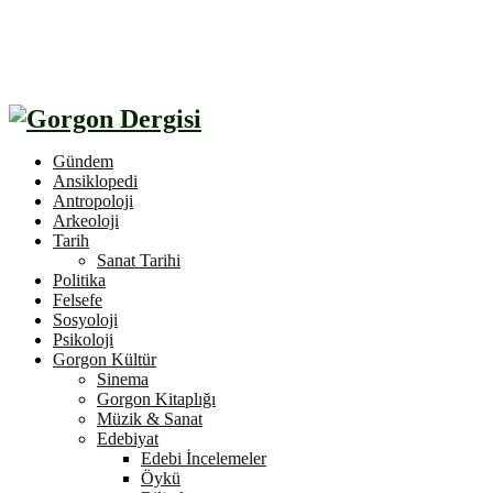
Gündem
Ansiklopedi
Antropoloji
Arkeoloji
Tarih
Sanat Tarihi
Politika
Felsefe
Sosyoloji
Psikoloji
Gorgon Kültür
Sinema
Gorgon Kitaplığı
Müzik & Sanat
Edebiyat
Edebi İncelemeler
Öykü