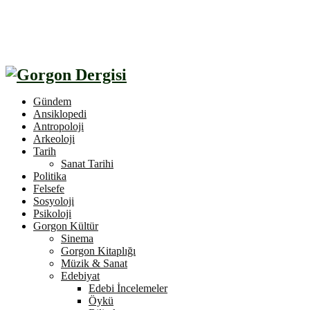
Gündem
Ansiklopedi
Antropoloji
Arkeoloji
Tarih
Sanat Tarihi
Politika
Felsefe
Sosyoloji
Psikoloji
Gorgon Kültür
Sinema
Gorgon Kitaplığı
Müzik & Sanat
Edebiyat
Edebi İncelemeler
Öykü