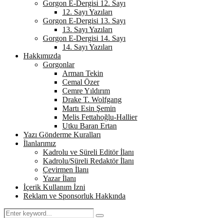
Gorgon E-Dergisi 12. Sayı
12. Sayı Yazıları
Gorgon E-Dergisi 13. Sayı
13. Sayı Yazıları
Gorgon E-Dergisi 14. Sayı
14. Sayı Yazıları
Hakkımızda
Gorgonlar
Arman Tekin
Cemal Özer
Cemre Yıldırım
Drake T. Wolfgang
Martı Esin Şemin
Melis Fettahoğlu-Hallier
Utku Baran Ertan
Yazı Gönderme Kuralları
İlanlarımız
Kadrolu ve Süreli Editör İlanı
Kadrolu/Süreli Redaktör İlanı
Çevirmen İlanı
Yazar İlanı
İçerik Kullanım İzni
Reklam ve Sponsorluk Hakkında
Search