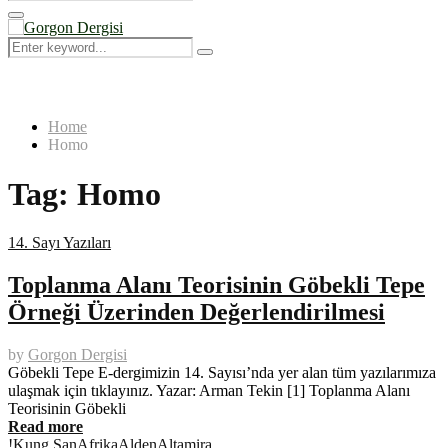
Search
for:
Primary
Menu
Search
Search
for:
Home
Homo
Tag:
Homo
14. Sayı Yazıları
Toplanma Alanı Teorisinin Göbekli Tepe
Örneği Üzerinden Değerlendirilmesi
by
Gorgon Dergisi
Göbekli Tepe E-dergimizin 14. Sayısı’nda yer alan tüm yazılarımıza
ulaşmak için tıklayınız. Yazar: Arman Tekin [1] Toplanma Alanı
Teorisinin Göbekli
Read more
!Kung San
Afrika
Alden
Altamira