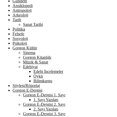
Gündem
Ansiklopedi
Antropoloji
Arkeoloji
Tarih
Sanat Tarihi
Politika
Felsefe
Sosyoloji
Psikoloji
Gorgon Kültür
Sinema
Gorgon Kitaplığı
Müzik & Sanat
Edebiyat
Edebi İncelemeler
Öykü
Bilimkurgu
Söyleşi/Röportaj
Gorgon E-Dergisi
Gorgon E-Dergisi 1. Sayı
1. Sayı Yazıları
Gorgon E-Dergisi 2. Sayı
2. Sayı Yazıları
Gorgon E-Dergisi 3. Sayı