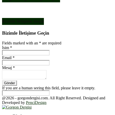
Bizimle İletişime Geçin
Bizimle İletişime Geçin
Fields marked with an
*
are required
İsim
*
Email
*
Mesaj
*
If you are a human seeing this field, please leave it empty.
@2026 - gorgondergisi.com. All Right Reserved. Designed and
Developed by
PenciDesign
Facebook
Twitter
Youtube