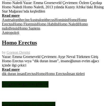
Homo Naledi Yazar: Emma Groeneveld Çevirmen: Özlem Çaydaşı
Homo Naledi Homo Naledi, 2013 yılında Kuzey Afrika’daki Rising
Star Mağarası’nda keşfedilen
Read more
Asutrsaloptihecine
Australopithecus
Hominin
Homo
Homo
Erectus
Homo Florensis
Homo Habilis
Homo Naledi
Homo
rudolfensis
Homo Sapiens
Antropoloji
Homo Erectus
by
Gorgon Dergisi
Yazar: Emma Groeneveld Çevirmen: Ayşe Neval Türkmen Giriş
Homo Erectus veya “dik duran insan”, insanoğlunun evrim ağacı
içinde ilgi çekici
Read more
dik duran insan
Erectus
Homo
Homo Erectus
İnsan türleri
Gorgon Dergisi Dergilik’te!
Gorgon Dergisi Google Play’de