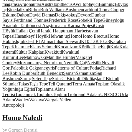
mağarası
Argonautlar
Australopithecus
Avcı-toplayıcı
Banning
Bbylos
uç
Bipedalizm
Birhor
Bob Williams
Bushmen
carbiou
Choma
Copper
Eskimo
Dalton
David Damas
Değiş-tokuş
Devore
Dunbar
Sayısı
Ferdinand Tönnies
Frederick Rose
Göbekli Tepe
Güneydoğu
Anadolu Tarihöncesi Araştırmaları Karma Projesi
Gusir
Höyük
Hallan Çemi
Harald Hauptmann
Harbetsuvan
Tepesi
Hasankeyf Höyük
Helwan uç
Homo
Homo Erectus
Homo
Habilis
Iglulik
Jerf El Ahmar
Julian Steward
K10-13
K10-23
Karahan
Tepe
Khiam uç
Klaus Schmidt
Kocanizam
Körtik Tepe
Kujit
Kula
Kula
sistemi
Kültür Kalıpları
Kwakiutl
Kwakiutl
Kültürü
Lee
Malinowski
Man the Hunter
Margaret
Conkey
Mezopotamya
Nemrik uç
Neolitik Çağ
Netsilik
Nevali
Çori
Paleolitik Çağ
panegyris
Patterns of Culture
Potlaç
Richard
Lee
Robin Dunbar
Ruth Benedict
Şaman
Şamanizm
San
Bushmen
Sarnıç
Sefer Tepe
Sirius
T Biçimli Dikilitaşlar
T Biçimli
Sütunlar
Takas
Taşlı Tepe
Tell Qaramel
Terra Amata
Toplam Olasılık
Yoğunluğu Eğrisi
Toplanma Alanı
Teorisi
Toplanmak
Topluluk
Toplum
Trobriand Adaları
UNESCO
Urfa
Adamı
Wadley
Wakaya
Wargaia
Yellen
Antropoloji
Homo Naledi
by
Gorgon Dergisi