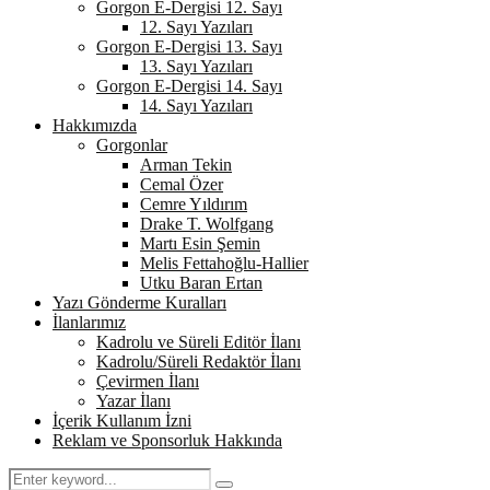
Gorgon E-Dergisi 12. Sayı
12. Sayı Yazıları
Gorgon E-Dergisi 13. Sayı
13. Sayı Yazıları
Gorgon E-Dergisi 14. Sayı
14. Sayı Yazıları
Hakkımızda
Gorgonlar
Arman Tekin
Cemal Özer
Cemre Yıldırım
Drake T. Wolfgang
Martı Esin Şemin
Melis Fettahoğlu-Hallier
Utku Baran Ertan
Yazı Gönderme Kuralları
İlanlarımız
Kadrolu ve Süreli Editör İlanı
Kadrolu/Süreli Redaktör İlanı
Çevirmen İlanı
Yazar İlanı
İçerik Kullanım İzni
Reklam ve Sponsorluk Hakkında
Search