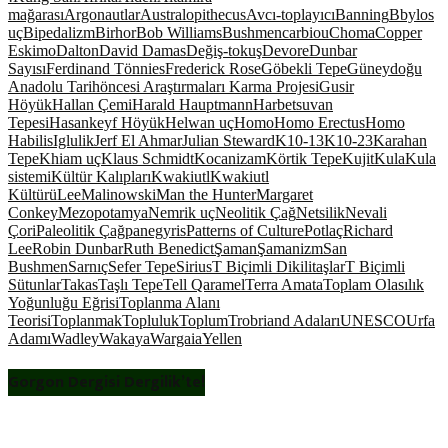
mağarası
Argonautlar
Australopithecus
Avcı-toplayıcı
Banning
Bbylos
uç
Bipedalizm
Birhor
Bob Williams
Bushmen
carbiou
Choma
Copper
Eskimo
Dalton
David Damas
Değiş-tokuş
Devore
Dunbar
Sayısı
Ferdinand Tönnies
Frederick Rose
Göbekli Tepe
Güneydoğu
Anadolu Tarihöncesi Araştırmaları Karma Projesi
Gusir
Höyük
Hallan Çemi
Harald Hauptmann
Harbetsuvan
Tepesi
Hasankeyf Höyük
Helwan uç
Homo
Homo Erectus
Homo
Habilis
Iglulik
Jerf El Ahmar
Julian Steward
K10-13
K10-23
Karahan
Tepe
Khiam uç
Klaus Schmidt
Kocanizam
Körtik Tepe
Kujit
Kula
Kula
sistemi
Kültür Kalıpları
Kwakiutl
Kwakiutl
Kültürü
Lee
Malinowski
Man the Hunter
Margaret
Conkey
Mezopotamya
Nemrik uç
Neolitik Çağ
Netsilik
Nevali
Çori
Paleolitik Çağ
panegyris
Patterns of Culture
Potlaç
Richard
Lee
Robin Dunbar
Ruth Benedict
Şaman
Şamanizm
San
Bushmen
Sarnıç
Sefer Tepe
Sirius
T Biçimli Dikilitaşlar
T Biçimli
Sütunlar
Takas
Taşlı Tepe
Tell Qaramel
Terra Amata
Toplam Olasılık
Yoğunluğu Eğrisi
Toplanma Alanı
Teorisi
Toplanmak
Topluluk
Toplum
Trobriand Adaları
UNESCO
Urfa
Adamı
Wadley
Wakaya
Wargaia
Yellen
Gorgon Dergisi Dergilik’te!