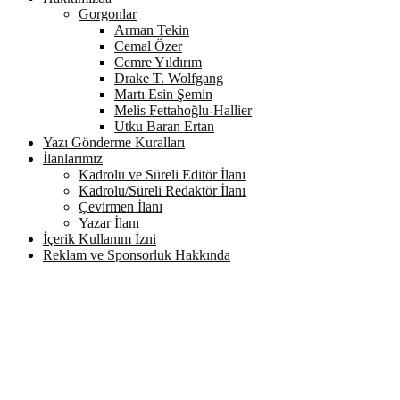
Gorgonlar
Arman Tekin
Cemal Özer
Cemre Yıldırım
Drake T. Wolfgang
Martı Esin Şemin
Melis Fettahoğlu-Hallier
Utku Baran Ertan
Yazı Gönderme Kuralları
İlanlarımız
Kadrolu ve Süreli Editör İlanı
Kadrolu/Süreli Redaktör İlanı
Çevirmen İlanı
Yazar İlanı
İçerik Kullanım İzni
Reklam ve Sponsorluk Hakkında