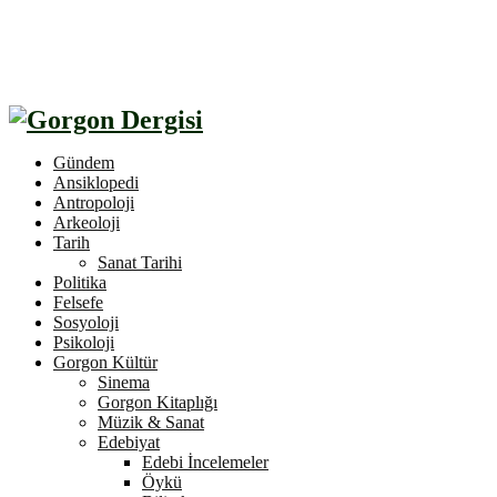
Gündem
Ansiklopedi
Antropoloji
Arkeoloji
Tarih
Sanat Tarihi
Politika
Felsefe
Sosyoloji
Psikoloji
Gorgon Kültür
Sinema
Gorgon Kitaplığı
Müzik & Sanat
Edebiyat
Edebi İncelemeler
Öykü