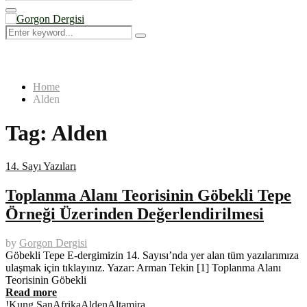
Search
for:
Primary
Menu
Search
Search
for:
Home
Alden
Tag:
Alden
14. Sayı Yazıları
Toplanma Alanı Teorisinin Göbekli Tepe
Örneği Üzerinden Değerlendirilmesi
by
Gorgon Dergisi
Göbekli Tepe E-dergimizin 14. Sayısı’nda yer alan tüm yazılarımıza
ulaşmak için tıklayınız. Yazar: Arman Tekin [1] Toplanma Alanı
Teorisinin Göbekli
Read more
!Kung San
Afrika
Alden
Altamira