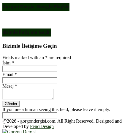
Gorgon Dergisi Google Play’de
Bizimle İletişime Geçin
Bizimle İletişime Geçin
Fields marked with an
*
are required
İsim
*
Email
*
Mesaj
*
If you are a human seeing this field, please leave it empty.
@2026 - gorgondergisi.com. All Right Reserved. Designed and
Developed by
PenciDesign